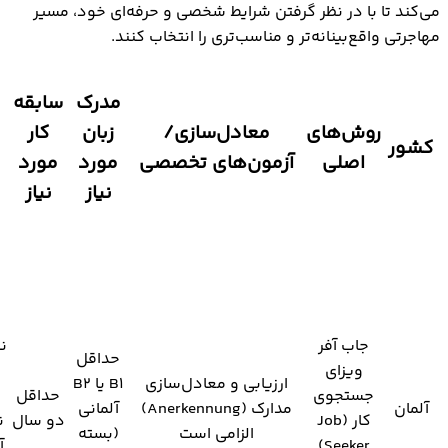
می‌کند تا با در نظر گرفتن شرایط شخصی و حرفه‌ای خود، مسیر
مهاجرتی واقع‌بینانه‌تر و مناسب‌تری را انتخاب کنند.
مدرک
سابقه
روش‌های
معادل‌سازی/
زبان
کار
کشور
اصلی
آزمون‌های تخصصی
مورد
مورد
نیاز
نیاز
جاب آفر
ن
حداقل
ویزای
ارزیابی و معادل‌سازی
B1 یا B2
جستجوی
حداقل
آلمان
مدارک (Anerkennung)
آلمانی
کار (Job
دو سال
ن
الزامی است
(بسته
Seeker)
آ