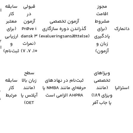
مجوز
قبولی
سابقه
ا
اقامت
در
کار
مشروط
آزمون تخصصی
آزمون
معتبر
دانمارک
(برای
گذراندن دوره سازگاری
Prøve i
(برای
یادگیری
(evalueringsansættelse)
dansk 3
ارزیابی
زبان و
(نمرات
و
ا
آزمون)
۱۰، ۷، ۷)
ثبت‌نام)
ویزاهای
سطح
تخصصی
ثبت‌نام در نهادهای
زبان بالا
سابقه
استرالیا
(مانند
حرفه‌ای مانند NMBA یا
(مانند
کار
(
ویزای ۱۸۹)
AHPRA الزامی است
آیلتس یا
مرتبط
ن
یا جاب آفر
OET)