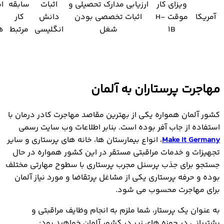
ویزای کار
ارزیابی مدارک تحصیلی و
اثبات
سابقه
ا
آمریکا
موقت H-
اثبات تخصصی بودن
دانش
کار
1B
شغل
انگلیسی
مرتبط
ه
مهاجرت پرستاران به آلمان
کشور آلمان همواره یکی از بهترین مقاصد مهاجرت کادر درمان با
استفاده از جاب آفر بوده است. بنابر اطلاعات وب سایت رسمی
Make It Germany
، انواع بیمارستان ها، خانه های پرستاری و سایر
تجهیزات و خدمات مراقبتی مستقر در این کشور همواره در حال
جستجو برای جذب پرسنل مجرب پرستاری با سطوح مهارتی مختلف
بوده و حرفه پرستاری یکی از مشاغل پرتقاضا و مورد نیاز آلمان
برای مهاجرت محسوب می شود.
به عنوان یک پرستار، شما ملزم به انجام وظایف مراقبتی و
پشتیبانی در حوزه های زیر در کشور آلمان خواهید بود: