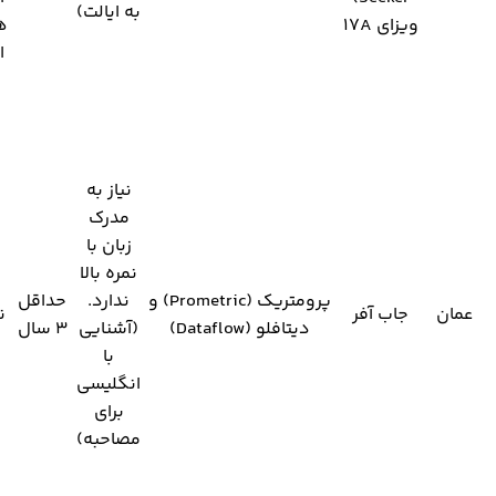
به ایالت)
ویزای 17A
ه
ا
نیاز به
مدرک
زبان با
نمره بالا
پرومتریک (Prometric) و
ندارد.
حداقل
عمان
جاب آفر
ن
دیتافلو (Dataflow)
(آشنایی
۳ سال
با
انگلیسی
برای
مصاحبه)