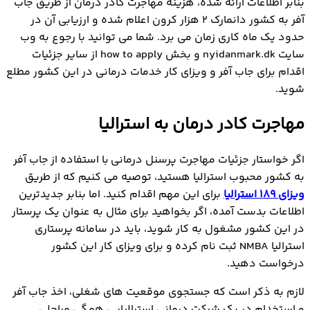
بنابر اطلاعات ارائه شده، هزینه مهاجرت کادر درمان از طریق جاب
آفر به کشور دانمارک 2 هزار کرون اعلام شده و ارزیابی آن در
حدود یک ماه کاری زمان می برد. شما می توانید با رجوع به وب
سایت nyidanmark.dk و بخش how to apply از سایر جزئیات
اقدام برای جاب آفر و ویزای کار خدمات درمانی در این کشور مطلع
شوید.
مهاجرت کادر درمان به استرالیا
اگر خواستار جزئیات مهاجرت پرسنل درمانی با استفاده از جاب آفر
به کشور محبوب استرالیا هستید، توصیه می کنیم که از طریق
ویزای 189 استرالیا
برای این مهم اقدام کنید. اما بنابر جدیدترین
اطلاعات بدست آمده، اگر بخواهید برای مثال به عنوان یک پرستار
در این کشور مشغول به کار شوید، باید در سامانه پرستاری
استرالیا NMBA ثبت نام کرده و برای ویزای کار این کشور
درخواست دهید.
لازم به ذکر است که جستجوی موقعیت های شغلی، اخذ جاب آفر
و استخدام در یک شرکت درمانی استرالیایی همگی مراحلی