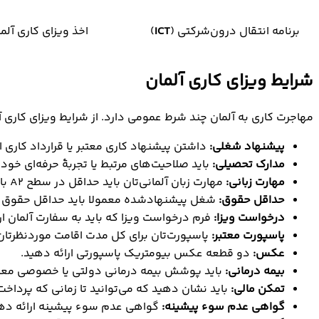
برنامه انتقال درون‌شرکتی (
ICT
)
اخذ ویزای کاری آلمان ICT به مدیر یا نیروی متخصص اجازه می‌دهد در شعبه شرکت خود در آل
شرایط ویزای کاری آلمان
مهاجرت کاری به آلمان چند شرط عمومی دارد. از شرایط ویزای کاری آلمان 2026 که باید به آن توجه کنید عبا
پیشنهاد شغلی:
داشتن پیشنهاد کاری معتبر یا قرارداد کاری 
مدارک تحصیلی:
باید صلاحیت‌های مرتبط یا تجربۀ حرفه‌ای خود را
مهارت زبانی:
مهارت زبان آلمانی‌تان باید حداقل در سطح A2 باشد.
حداقل حقوق:
شغل پیشنهادشده معمولا باید حداقل حقوق را
درخواست ویزا:
فرم درخواست ویزا که باید به سفارت آلمان ا
پاسپورت معتبر:
پاسپورت‌تان برای کل مدت اقامت موردنظرتان 
عکس:
دو قطعه عکس بیومتریک پاسپورتی ارائه دهید.
بیمه درمانی:
باید پوشش بیمه درمانی دولتی یا خصوصی معتبر
تمکن مالی:
باید نشان دهید که می‌توانید تا زمانی که پرداخ
گواهی عدم سوء پیشینه:
گواهی عدم سوء پیشینه ارائه ده