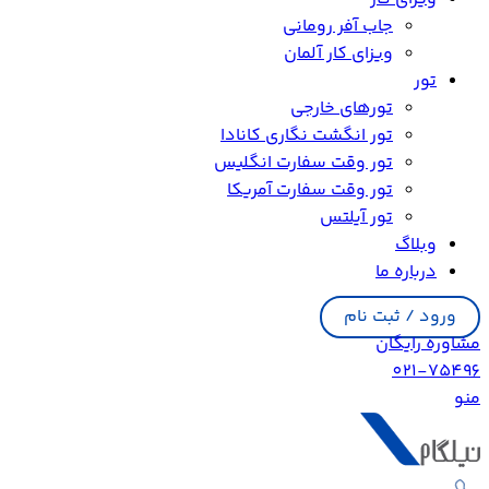
جاب آفر رومانی
ویزای کار آلمان
تور
تورهای خارجی
تور انگشت نگاری کانادا
تور وقت سفارت انگلیس
تور وقت سفارت آمریکا
تور آیلتس
وبلاگ
درباره ما
ورود / ثبت نام
مشاوره رایگان
021-75496
منو