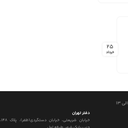
۲۵
خرداد
دفتر تهران
خیابان‌ شریعتی، خیابان‌ دستگردی(ظفر)، پلاک 148،
جنب بانک شهر، طبقه اول