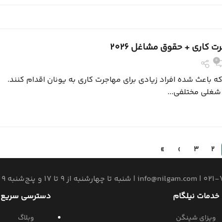
ت کاری + حقوق مشاغل 2026
0
 باعث شده افراد زیادی برای مهاجرت کاری به یونان اقدام کنند.
غلی مختلفی...
»
›
3
2
021-
|
info@nilgam.com
| شنبه تا چهارشنبه از 9 تا 17 و پنج‌شنبه 9 الی 13
خدمات نیلگام
دسترسی سریع
ویزای شینگن
وبلاگ