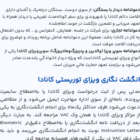
دعوتنامه دیدار با بستگان:
از سوی دوست، بستگان درجه‌یک یا آشنای دارای
اقامت دائم کانادا یا شهروندی برای سفر کوتاه‌مدت تفریحی یا دیدار؛ همراه با
تعهد میزبانی و تضمین بازگشت در موعد اعلام‌شده
دعوتنامه تجاری:
برای شرکت در جلسه، همایش، کنفرانس و... که بدون اشتغال
به کار در کانادا باشد؛ معمولا این دعوتنامه شامل برنامه رویداد و توضیح برای
دریافت اقامت موقت است.
دعوتنامه سوپر ویزا (والدین و پدربزرگ‌ومادربزرگ):
سوپرویزای کانادا
یکی از
انواع ويزاي توريستي کاناداست که ویژه دیدار خانوادگیِ بلندمدت صادر
می‌شود و نیازمند تعهد حمایت مالیِ میزبان است.
انگشت نگاری ویزای توریستی کانادا
مدتی پس از ثبت درخواست ویزای کانادا یا به‌اصطلاح سابمیت
پرونده، نامه‌ای از سوی اداره مهاجرت ایمیل می‌شود و از متقاضی
دعوت می‌شود ظرف حداکثر یک‌ماه برای انجام انگشت‌نگاری به یکی
از مراکز ویزای کانادا یا همان وک VAC مراجعه کند. به عبارت دیگر،
بعد از دریافت نامه انگشت‌نگاری یا به‌اصطلاح دقیق‌تر Biometric
Instruction Letter نوبت به انجام انگشت‌نگاری می‌رسد و باید به
یک دفتر VAC در یکی از کشورهای همسایه مراجعه کرد.