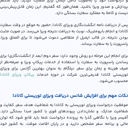
و درخواست خود را به‌صورت کامل ارسال برای سفارت کردید، باید منتظر
پردازش و صدور ویزا باشید. همان‌طور که گفتیم، این زمان قابل‌پیش‌بینی
نیست و کاملا به عملکرد سفارت بستگی دارد.
پس از دریافت نامه انگشت‌نگاری ویزای کانادا، حضور به موقع در وقت سفارت
کانادا و انجام بایومتریک، نوبت به دریافت نتیجه ویزا می‌رسد. در صورت مثبت
بودن نتیجه، در قالب ایمیل از متقاضی دعوت می‌شود تا برای الصاق ویزا،
پاسپورت را به سفارت برساند.
برای انجام این مرحله دو روش وجود دارد؛ سفر دوم (بعد از انگشت‌نگاری) برای
رساندن پاسپورت به سفارت یا استفاده از خدمات پیکاپ ویزا و صرفه‌نظر از
صرف هزینه و زمان برای سفر. نیلگام به عنوان بهترین آژانس برای ویزای
وریستی کانادا قدیمی‌ترین شرکت در حوزه خدمات
پیکاپ ویزای کانادا
محسوب می‌شود.
نکات مهم برای افزایش شانس دریافت ویزای توریستی کانادا
موفقیت درخواست ویزای توریستی به کانادا به شفافیت هدف سفر، کفایت و
شفافیت مدارک، و نشان‌دادن پیوندهای قوی با کشور مبدا بستگی دارد.
آفیسر ویزا با نگاهی گذرا به پرونده درخواست شما باید قانع شود که توان
مالی و برنامه سفر مشخص دارید و در پایان اقامت موقت، به کشور خود