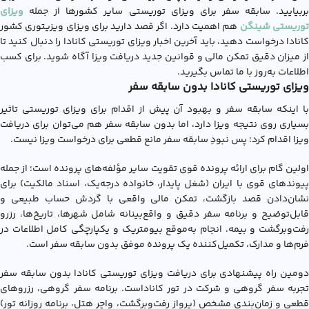
بربیایید. سابقه سفر برای ویزای توریستی سایر کشورها از جمله
ویزای
وریستی شینگن
هم اهمیت دارد. اگر قصد دارید برای ویزای ویزیتوری کشور
کانادا درخواست دهید، باید آخرین اخبار ویزای توریستی کانادا را دنبال کنید تا
از میزان دقیق تمکن مالی و قوانین جدید دریافت ویزا آگاه شوید. برای کسب
اطلاعات به‌روز با ما تماس بگیرید.
ویزای توریستی کانادا بدون سابقه سفر
با اینکه سابقه سفر و بهبود آن پیش از اقدام برای ویزای توریستی تاثیر
بسیاری روی نتیجه ویزا دارد، اما بدون سابقه سفر هم می‌توان برای دریافت
ویزا اقدام کرد؛ پس نبودِ سابقه سفر مانع قطعی برای درخواست ویزا نیست.
اولین گام برای ارائه پرونده قوی تقویت سایر مؤلفه‌های پرونده است؛ از جمله
پیوندهای قوی با ایران (شغل پایدار، خانواده درجه‌یک، اسناد مالکیت) برای
نشان‌دادن قصد بازگشت، تمکن مالی واقعی با گردش حساب طبیعی و
قابل‌توضیح و برنامه سفر دقیق و واقع‌بینانه شامل شهرها، تاریخ‌ها، رزرو
رفت‌وبرگشت و بیمه. انجام به‌موقع بیومتریک و یکپارچگی کامل اطلاعات در
فرم‌ها و مدارک، تکمیل‌کننده یک پرونده موفق بدون سابقه سفر است.
دومین راه پیشنهادی برای دریافت ويزاي توريستي کانادا بدون سابقه سفر
تجربه سفر گروهی و شرکت در تور کاناداست. برنامه سفر گروهی، رزروهای
قطعی و زمان‌بندی مشخص (پرواز رفت‌وبرگشت، واچر هتل، برنامه روزانه تور)