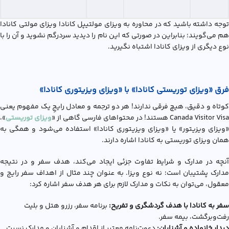
توجه داشته باشید که در محاوره به ویزای مولتیپل کانادا ویزای مولتی کانادا
هم می‌گویند؛ بنابراین در صورتی که این نام را دیدید سردرگم نشوید و آن را با
نوع دیگری از ویزای کانادا اشتباه نگیرید.
فرق «ویزای توریستی کانادا» با «ویزای ویزیتوری کانادا»
کوتاه و دقیق، هیچ فرقی ندارند! هر دو ترجمه و معادل رایجِ یک مفهوم یعنی
Canada Visitor Visa هستند! در محتواهای فارسی گاهی از «
ویزای توریستی
»،
«ویزای ویزیتور» یا «ویزای ویزیتوری کانادا» استفاده می‌شود و همگی به
همان ویزای توریستی به کانادا اشاره دارند.
آنچه در مدارک و شرایط تفاوت جزئی ایجاد می‌کند، هدف سفر و در نتیجه
مدارک پشتیبان است؛ نه نوع ویزا. به عنوان چند مثال از اهداف سفر رایج و
معقول، می‌توان به نکات و مدارک لازم برای هر هدف سفر اشاره کرد:
سفر به کانادا با هدف گردشگری و تفریح:
برنامه سفر، رزرو هتل و بلیت
رفت‌وبرگشت، بیمه سفر.
دیدار خانواده و آشنایان:
دعوت‌نامه معتبر از اقدام و آشنایان و مدارک نسبت