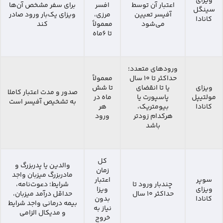
ویزای
اعتبار آن توسط
افسر
برای سفر مشخص آن‌ها
سینگل
آفیسر تعیین
مرزی،
ویزای یک‌بار ورود صادر
کانادا
می‌شود
معمولاً
کند
تا 6ماه
ورودهای متعدد؛
حداکثر تا ۱۰ سال
معمولاً
ویزای
یا تا انقضای
تا شش
صدور و مدت اعتبار کاملا
مولتیپل
پاسپورت یا
ماه در
به تشخیص آفیسر است
کانادا
بیومتریک،
هر
هرکدام زودتر
ورود
باشد
کل
والدین یا پدربزرگ و
زمان
مادربزرگ میزبان واجد
سوپر
اعتبار
چندبار ورود تا
شرایط؛ دعوت‌نامه،
ویزای
ویزا
حداکثر ۱۰ سال
حداقل درآمد میزبان،
کانادا
بدون
بیمه درمانی واجد شرایط
نیاز به
و مدیکال الزامی
خروج