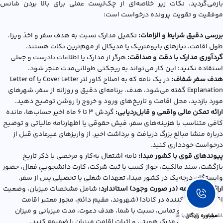
بازمی‌گردید. نکات زیر خلاصه‌ای از چک‌لیست عملی برای بالا بردن شانس
موفقیت و تقویت پرونده درخواست است:
بررسی دقیق شرایط و الزامات:
تکمیل مدارک نسبت به هدف سفر و اخذ ویزا،
طول اقامت، نیازهای بایومتریک یا مدیکال از مهم‌ترین نکات هستند.
گردآوری مدارک با دقت و صداقت:
هرگز از مدارک یا اطلاعات نادرست و جعلی
استفاده نکنید؛ این کار می‌تواند به ریجکتی طولانی‌مدت منجر شود.
هدف سفر شفاف:
در یک نامه که به اصلاح کاور لتر Cover Letter یا Letter of
Explanation گفته می‌شود، هدف، برنامه‌ای دقیق و روزانه از سفر، شهرهای
مورد بازدید، محل اقامت و تاریخ‌های ورود و خروج را روشن توضیح دهید.
ارائه تمکن مالی واقعی و قابل‌ردیابی:
گردش ۳ تا ۶ ماه اخیر حساب‌ها، مانده
کافی متناسب با هزینه‌های سفر، فیش حقوقی یا اظهارنامه مالیاتی و توضیح
درباره منشا مبالغ بزرگ دریافت و برداشت اخیر. از واریزهای غیرعادی قبل از
درخواست خودداری کنید.
پیوندهای قوی با کشور مبدا:
نامه اشتغال به‌کار و مرخصی با ذکر تاریخ
بازگشت، سند مالکیت، جواز کسب یا ثبت شرکت، کارت دانشجوییِ فعال، حضور
وابستگان درجه‌یک در کشور مبدا، تعهدات شغلی یا تحصیلی پس از سفر.
ارائه دعوت‌نامه (در صورت وجود) استاندارد:
شامل مشخصات میزبان، وضعیت
اقامتی دعوت‌کننده در کانادا (شهروند، مقیم دائم، مجوز معتبر اقامت
موقت)، آدرس و تماس، نسبت با شما، هدف دعوت، مدت میزبانی و میزان
اشبورد
مشاوره رایگان
ارتباط با ما
تعهد مالی. کپی مدرک هویتی و اثبات اقامت میزبان را ضمیمه کنید.