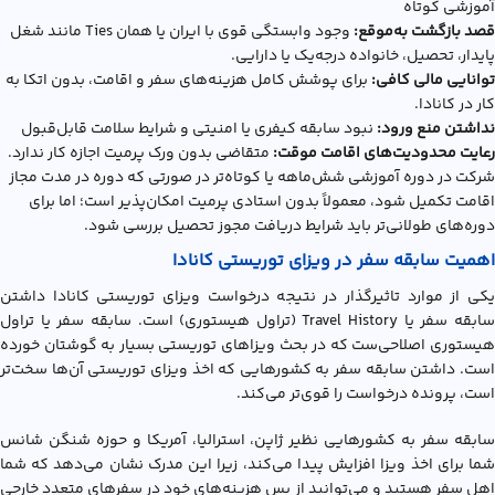
آموزشی کوتاه
قصد بازگشت به‌موقع:
وجود وابستگی قوی با ایران یا همان Ties مانند شغل
پایدار، تحصیل، خانواده درجه‌یک یا دارایی.
توانایی مالی کافی:
برای پوشش کامل هزینه‌های سفر و اقامت، بدون اتکا به
کار در کانادا.
نداشتن منع ورود:
نبود سابقه کیفری یا امنیتی و شرایط سلامت قابل‌قبول
رعایت محدودیت‌های اقامت موقت:
متقاضی بدون ورک پرمیت اجازه کار ندارد.
شرکت در دوره آموزشی شش‌ماهه یا کوتاه‌تر در صورتی که دوره در مدت مجاز
اقامت تکمیل شود، معمولاً بدون استادی پرمیت امکان‌پذیر است؛ اما برای
دوره‌های طولانی‌تر باید شرایط دریافت مجوز تحصیل بررسی شود.
اهمیت سابقه سفر در ویزای توریستی کانادا
یکی از موارد تاثیرگذار در نتیجه درخواست ويزاي توريستي کانادا داشتن
سابقه سفر یا Travel History (تراول هیستوری) است. سابقه سفر یا تراول
هیستوری اصلاحی‌ست که در بحث ویزاهای توریستی بسیار به گوشتان خورده
است. داشتن سابقه سفر به کشورهایی که اخذ ویزای توریستی آن‌‌ها سخت‌تر
است، پرونده درخواست را قوی‌تر می‌کند.
سابقه سفر به کشورهایی نظیر ژاپن، استرالیا، آمریکا و حوزه شنگن شانس
شما برای اخذ ویزا افزایش پیدا می‌کند، زیرا این مدرک نشان می‌دهد که شما
اهل سفر هستید و می‌توانید از پس هزینه‌های خود در سفرهای متعدد خارجی