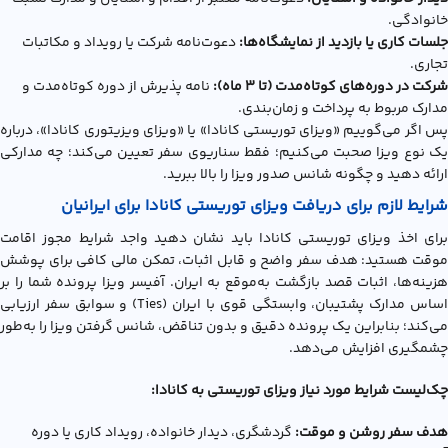
خانوادگی.
جلسات کاری یا بازدید از نمایشگاه‌ها:
دعوت‌نامه شرکت یا رویداد و مکاتبات
تجاری.
شرکت در دوره‌های کوتاه‌مدت (تا
۳
ماه):
نامه پذیرش از دوره کوتاه‌مدت و
مدارک مربوط به پرداخت و زمان‌بندی.
پس اگر می‌گوییم «ويزاي توريستي کانادا» یا «ویزای ویزیتوری کانادا»، درباره
یک نوع ویزا صحبت می‌کنیم؛ فقط سناریوی سفر تعیین می‌کند؛ چه مدارکی
ارائه دهید و چگونه شانس صدور ویزا را بالا ببرید.
شرایط لازم برای دریافت ویزای توریستی کانادا برای ایرانیان
برای اخذ ویزای توریستی کانادا باید نشان دهید واجد شرایط مجوز اقامت
موقت هستید: هدف سفر واضح و قابل اثبات، تمکن مالی کافی برای پوشش
هزینه‌ها، اثبات قصد بازگشت به‌موقع به ایران. آفیسر ویزا پرونده شما را بر
اساس مدارک پشتیبان، وابستگی قوی با ایران (Ties) و سوابق سفر ارزیابی
می‌کند؛ بنابراین یک پرونده دقیق و بدون تناقض، شانس گرفتن ویزا را به‌طور
چشمگیری افزایش می‌دهد.
چک‌لیست شرایط مورد نیاز ویزای توریستی به کانادا:
هدف سفر روشن و موقت:
گردشگری، دیدار خانواده، رویداد کاری یا دوره