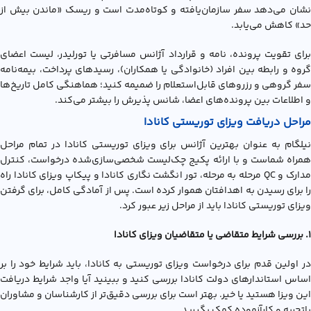
نشان می‌دهد سفر سازمان‌یافته و کوتاه‌مدت است و ریسک «ماندن بیش از
حد» کاهش می‌یابد.
برای تقویت پرونده، نامه و قرارداد آژانس مسافرتی یا تورلیدر، لیست اعضای
گروه و رابطه بین افراد (خانوادگی یا همکاران)، رسیدهای پرداخت، بیمه‌نامه
سفر گروهی و رزروهای قابل‌استعلام را ضمیمه کنید؛ هماهنگی کامل تاریخ‌ها
و اطلاعات بین پرونده‌های اعضا، شانس پذیرش را بیشتر می‌کند.
مراحل دریافت ویزای توریستی کانادا
نیلگام به عنوان بهترین آژانس برای ویزای توریستی کانادا در تمام مراحل
همراه شماست و با ارائه پکیج چک‌لیست شخصی‌سازی‌شده درخواست، کنترل
مدارک و QC مرحله به مرحله، تور انگشت نگاری کانادا و پیکاپ ویزای کانادا راه
را برای رسیدن به اهدافتان هموار کرده است. پس از آمادگی کامل، برای گرفتن
ويزاي توريستي کانادا باید از مراحل زیر عبور کرد.
1.
بررسی شرایط متقاضی یا متقاضیان ویزای کانادا
در اولین قدم برای درخواست ویزای توریستی به کانادا، باید شرایط خود را بر
اساس استاندارهای دولت کانادا بررسی کنید و ببینید آیا واجد شرایط دریافت
این ویزا هستید یا خیر. بهتر است برای بررسی دقیق‌تر از کارشناسان و مشاوران
باتجربه و کارآزموده کمک بگیرید.