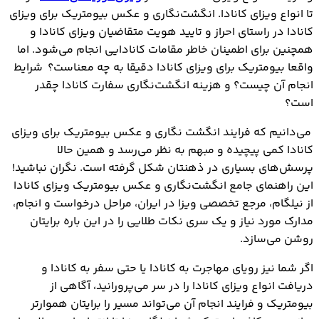
هدف از انگشت‌نگاری و عکس بیومتریک برای ویزای
تا انواع ویزای کانادا. انگشت‌نگاری و عکس بیومتریک برای ویزای
کانادا چیست؟
کانادا در راستای احراز و تایید هویت متقاضیان ويزاي کانادا و
چه کسانی باید انگشت‌نگاری و عکس بیومتریک برای
همچنین برای اطمینان خاطر مقامات کانادایی انجام می‌شود. اما
ویزای کانادا را انجام دهند؟
واقعا بیومتریک‌ برای ویزای کانادا دقیقا به چه معناست؟ شرایط
چه کسانی از انگشت‌نگاری و عکس بیومتریک برای
انجام آن چیست؟ و هزینه انگشت‌نگاری سفارت کانادا چقدر
است؟
ویزای کانادا معاف هستند؟
مراحل انگشت‌نگاری و عکس بیومتریک برای ویزای
می‌دانیم که فرایند انگشت ‌نگاری و عکس بیومتریک برای ویزای
کانادا
کانادا کمی پیچیده و مبهم به نظر می‌رسد و همین حالا
هزینه انگشت‌نگاری و عکس بیومتریک برای ویزای
پرسش‌های بسیاری در ذهنتان شکل گرفته است. نگران نباشید!
کانادا چقدر است؟
این راهنمای جامع انگشت‌نگاری و عکس بیومتریک ویزای کانادا
مدارک لازم برای انگشت‌نگاری و عکس بیومتریک برای
از نیلگام، مرجع تخصصی ویزا در ایران، مراحل درخواست و انجام،
ویزای کانادا چیست؟
مدارک مورد نیاز و یک سری نکات طلایی را در این باره برایتان
پردازش انگشت‌نگاری و عکس بیومتریک برای ویزای
روشن می‌سازد.
کانادا چقدر طول می‌کشد؟
چگونه اعتبار انگشت‌نگاری و عکس بیومتریک برای
اگر شما نیز رویای مهاجرت به کانادا یا حتی سفر به کانادا و
ویزای کانادا را تمدید کنیم؟
دریافت انواع ویزای کانادا را در سر می‌پرورانید، آگاهی از
برای انگشت‌نگاری و عکس بیومتریک برای ویزای کانادا
بیومتریک‌ و فرایند انجام آن می‌تواند مسیر را برایتان هموارتر
به کجا مراجعه کنیم؟