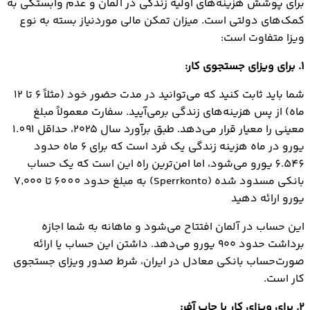
برای پوشش هزینه‌های اولیه زندگی در آلمان و عدم وابستگی به
کمک‌های دولتی است. میزان تمکن مالی موردنیاز بسته به نوع
ویزا متفاوت است:
1. برای ویزای جستجوی کار:
شما باید ثابت کنید که می‌توانید در مدت حضور خود (مثلاً ۶ تا ۱۲
ماه) از پس هزینه‌های زندگی برمی‌آیید. سفارت معمولاً مبلغ
معینی را معیار قرار می‌دهد. طبق برآورد سال ۲۰۲۵، حداقل 1.091
یورو در ماه هزینه زندگی یک فرد است که برای ۶ ماه حدود
6.546 یورو می‌شود، اما امن‌ترین راه این است که یک حساب
بانکی مسدود شده (Sperrkonto) به مبلغ حدود 6000 تا 7٬۰۰۰
یورو ارائه دهید
این حساب در آلمان افتتاح می‌شود و ماهانه به شما اجازه
بر‌داشت حدود ۹۰۰ یورو می‌دهد. داشتن این حساب یا ارائه
صورت‌حساب بانکی معادل در ایران، شرط صدور ویزای جستجوی
کار است.
2. برای ویزای کار با جاب آفر: