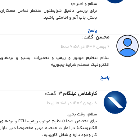
سلام و احترام؛
برای بررسی دقیق شرایطتون منتطر تماس همکاران
بخش جاب آفر و اقامتی باشید.
پاسخ
محسن
گفت:
6 بهمن 1404 در 7:58 ب.ظ
سلام تنظیم موتور و ریمپ و تعمیرات ایسیو و بردهای
الکترونیک هستم شرایط چجوریه
پاسخ
کارشناس نیلگام 3
گفت:
8 بهمن 1404 در 10:58 ق.ظ
سلام، وقت بخیر.
برای تخصص شما (تنظیم موتور، ریمپ، ECU و بردهای
الکترونیک) در امارات متحده عربی مخصوصاً دبی بازار
کار وجود داره و شغل کاربردیه.