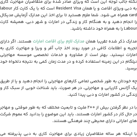
نکته جالب توجه این است که ویزای صادر شده برای متقاضیان مهاجرت کاری
به دبی ویزای اقامت و یا همان Resident Visa است که با یک کارت کار labour
card همراه می شود. شما ملزم هستید تا برای اخذ این مدارک آزمایش مدیکال
را انجام دهید و به هنگام کار و زندگی در امارات و شهر دبی، همیشه کارت
Labour را به همراه خود داشته باشید.
دارک ذکر شده تقریبا همان
مدارک لازم برای اقامت امارات
هستند. اگر دارای
تجربه و اطلاعات کافی در مورد روند اخذ جاب آفر و ویزا و مهاجرت کاری به
امارات نیستید، بهتر است از مشاوره و خدمات تخصصی موسسه مهاجرتی
نیلگام در این زمینه استفاده کرده و در مدت زمان کمی به نتیجه دلخواه خود
برسید.
چه خودتان به طور شخصی تمامی کارهای مهاجرتی را انجام دهید و یا از طریق
یک آژانس کاریابی و مهاجرتی، در هر صورت، باید شناخت خوبی از سبک کار و
زندگی در کشور امارات و دبی پیدا کنید.
با در نظر گرفتن بیش از 200 ملیت و تابعیت مختلف که به طور موقتی و مهاجر
در حال کار در کشور امارات هستند، باید این موضوع را بدانید که عموم شرکت
های اماراتی دارای محیطی چند فرهنگی هستند.
با اینکه هر ساله متقاضیان زیادی برای مهاجرت کاری به دبی پذیرفته می