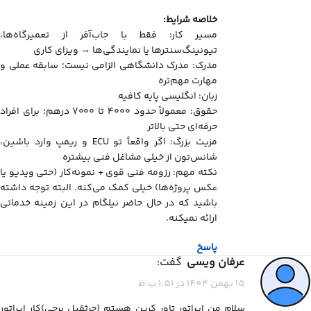
خلاصه شرایط:
مسیر کار: فقط با جاب‌آفر از تعمیرگاه‌ها،
تیونینگ‌سنترها یا نمایندگی‌ها → ویزای کاری
مدرک: مدرک دانشگاهی الزامی نیست؛ سابقه عملی و
مهارت مهم‌تره
زبان: انگلیسی پایه کافیه
حقوق: معمولاً حدود ۴۰۰۰ تا ۷۰۰۰ درهم؛ برای افراد
حرفه‌ای حتی بالاتر
مزیت بزرگ: اگر واقعاً تو ECU و ریمپ وارد باشین،
شانس‌تون از خیلی مشاغل فنی بیشتره
نکته مهم: رزومه فنی قوی + نمونه‌کار (حتی ویدیو یا
عکس پروژه‌ها) خیلی کمک می‌کنه. البته توجه داشته
باشید که در حال حاضر نیلگام در این زمینه خدماتی
ارائه نمیکنه.
پاسخ
عرفان ویسی
گفت:
15 بهمن 1404 در 1:51 ب.ظ
سلام من اپراتور تاور کرین هستم (جرثقیل برجی)کار اپراتور