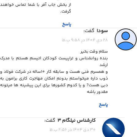
از بخش جاب آفر با شما تماس خواهند
گرفت.
پاسخ
سودا
گفت:
28 دی 1404 در 9:58 ب.ظ
سلام وقت بخیر
بنده روانشناس و تراپیست کودکان اتیسم هستم با مدرک
ارشد
و همسرم فنی هست و سابقه کار 10ساله در شرکت فولاد و
ذوب داره میخواستم بدونم امکان مهاجرت کاری برامون به
دبی هست? و یا کدوم کشورها برای این پیشینه ها میتونه
مقدور باشه
پاسخ
کارشناس نیلگام 3
گفت:
30 دی 1404 در 2:56 ب.ظ