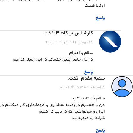
اونجا هست
پاسخ
کارشناس نیلگام 3
گفت:
18 بهمن 1404 در 3:31 ب.ظ
سلام و احترام
در حال حاضر چنین خدماتی در این زمینه نداریم.
پاسخ
سمیه مقدم
گفت:
8 اسفند 1404 در 2:12 ب.ظ
سلام خسته نباشید
من و همسرم در زمینه هتلداری و مهمانداری کار میکنیم در
ایران و میخواهیم که در دبی کار کنیم
شرایط رو میفرمایید
پاسخ