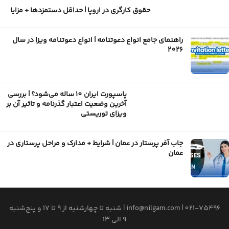
حقوق کارگری در اروپا | حداقل دستمزدها + مزایا
راهنمای جامع انواع دعوتنامه | انواع دعوتنامه ویزا در سال
2026
پاسپورت ایران 10 ساله می‌شود؟ | بررسی
آخرین وضعیت اعتبار گذرنامه و تاثیر آن بر
ویزای توریستی
جاب آفر پرستار در عمان | شرایط + مدارک و مراحل پرستاری در
عمان
021-75496
|
info@nilgam.com
| شنبه تا چهارشنبه از 9 تا 17 و پنج‌شنبه
9 الی 13