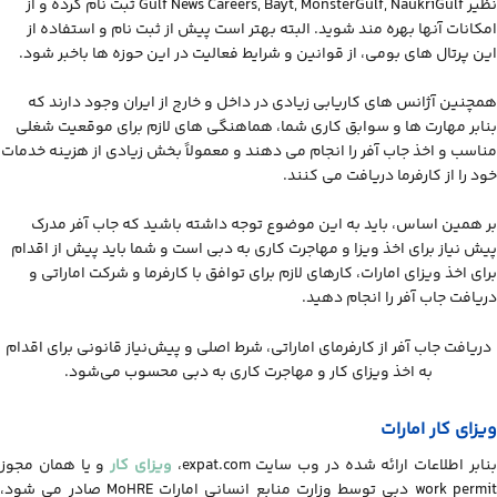
نظیر Gulf News Careers, Bayt, MonsterGulf, NaukriGulf ثبت نام کرده و از
امکانات آنها بهره مند شوید. البته بهتر است پیش از ثبت نام و استفاده از
این پرتال های بومی، از قوانین و شرایط فعالیت در این حوزه ها باخبر شود.
همچنین آژانس های کاریابی زیادی در داخل و خارج از ایران وجود دارند که
بنابر مهارت ها و سوابق کاری شما، هماهنگی های لازم برای موقعیت شغلی
مناسب و اخذ جاب آفر را انجام می دهند و معمولاً بخش زیادی از هزینه خدمات
خود را از کارفرما دریافت می کنند.
بر همین اساس، باید به این موضوع توجه داشته باشید که جاب آفر مدرک
پیش نیاز برای اخذ ویزا و مهاجرت کاری به دبی است و شما باید پیش از اقدام
برای اخذ ویزای امارات، کارهای لازم برای توافق با کارفرما و شرکت اماراتی و
دریافت جاب آفر را انجام دهید.
دریافت جاب آفر از کارفرمای اماراتی، شرط اصلی و پیش‌نیاز قانونی برای اقدام
به اخذ ویزای کار و مهاجرت کاری به دبی محسوب می‌شود.
ویزای کار امارات
نابر اطلاعات ارائه شده در وب سایت expat.com،
ویزای کار
و یا همان مجوز
work permit دبی توسط وزارت منابع انسانی امارات MoHRE صادر می شود،