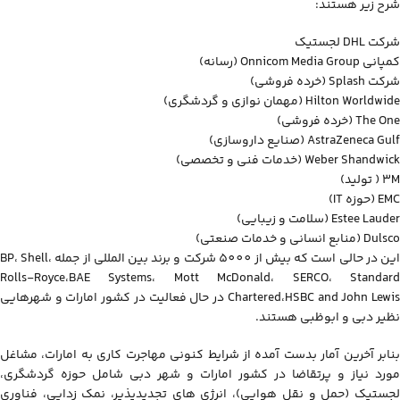
شرح زیر هستند:
شرکت DHL لجستیک
کمپانی Onnicom Media Group (رسانه)
شرکت Splash (خرده فروشی)
Hilton Worldwide (مهمان نوازی و گردشگری)
The One (خرده فروشی)
AstraZeneca Gulf (صنایع داروسازی)
Weber Shandwick (خدمات فنی و تخصصی)
3M ( تولید)
EMC (حوزه IT)
Estee Lauder (سلامت و زیبایی)
Dulsco (منابع انسانی و خدمات صنعتی)
این در حالی است که بیش از 5000 شرکت و برند بین المللی از جمله BP، Shell،
Rolls-Royce،BAE Systems، Mott McDonald، SERCO، Standard
Chartered،HSBC and John Lewis در حال فعالیت در کشور امارات و شهرهایی
نظیر دبی و ابوظبی هستند.
بنابر آخرین آمار بدست آمده از شرایط کنونی مهاجرت کاری به امارات، مشاغل
مورد نیاز و پرتقاضا در کشور امارات و شهر دبی شامل حوزه گردشگری،
لجستیک (حمل و نقل هوایی)، انرژی های تجدیدپذیر، نمک زدایی، فناوری