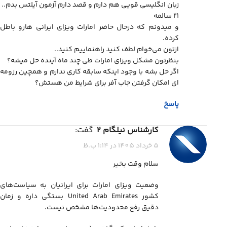
زبان انگلیسی قویی هم دارم و قصد دارم آزمون آیلتس بدم..
21 سالمه
و میدونم که درحال حاضر امارات ویزای ایرانی هارو باطل
کرده.
ازتون می‌خوام لطف کنید راهنماییم کنید..
بنظرتون مشکل ویزای امارات طی چند ماه آینده حل میشه؟
اگر حل بشه با وجود اینکه سابقه کاری ندارم و همچین رزومه
ای امکان گرفتن جاب آفر برای شرایط من هستش؟
پاسخ
کارشناس نیلگام 2
گفت:
5 خرداد 1405 در 1:14 ب.ظ
سلام وقت بخیر
وضعیت ویزای امارات برای ایرانیان به سیاست‌های
کشور United Arab Emirates بستگی داره و زمان
دقیق رفع محدودیت‌ها مشخص نیست.