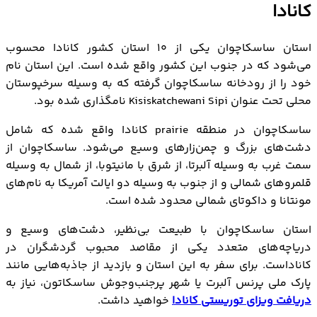
کانادا
آب و هوای ساسکاچوان
جمعیت ساسکاچوان
استان ساسکاچوان یکی از ۱۰ استان کشور کانادا محسوب
استانداردهای زندگی در ساسکاچوان
می‌شود که در جنوب این کشور واقع شده است. این استان نام
هزینه های زندگی در ساسکاچوان
خود را از رودخانه ساسکاچوان گرفته که به وسیله سرخپوستان
مهم‌ترین شهرهای ساسکاچوان
محلی تحت عنوان Kisiskatchewani Sipi نامگذاری شده بود.
نحوه مهاجرت به ساسکاچوان
ساسکاچوان در منطقه prairie کانادا واقع شده که شامل
دشت‌های بزرگ و چمن‌زارهای وسیع می‌شود. ساسکاچوان از
سمت غرب به وسیله آلبرتا، از شرق با مانیتوبا، از شمال به وسیله
قلمروهای شمالی و از جنوب به وسیله دو ایالت آمریکا به نام‌های
مونتانا و داکوتای شمالی محدود شده است.
استان ساسکاچوان با طبیعت بی‌نظیر، دشت‌های وسیع و
دریاچه‌های متعدد یکی از مقاصد محبوب گردشگران در
کاناداست. برای سفر به این استان و بازدید از جاذبه‌هایی مانند
پارک ملی پرنس آلبرت یا شهر پرجنب‌وجوش ساسکاتون، نیاز به
دریافت
ویزای توریستی کانادا
خواهید داشت.