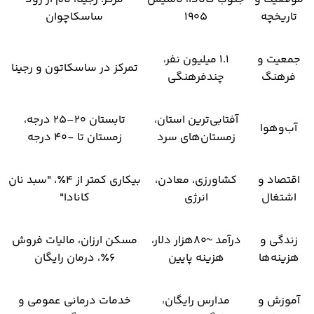
تاریخچه
۱۹۰۵
ساسکاچوان
جمعیت و
۱.۱ میلیون نفر،
تمرکز در ساسکاتون و رجینا
فرهنگ
چندفرهنگی
آفتابی‌ترین استان،
تابستان ۲۰–۲۵ درجه،
آب‌وهوا
زمستان‌های سرد
زمستان تا -۴۰ درجه
اقتصاد و
کشاورزی، معادن،
بیکاری کمتر از ۴٪، "سبد نان
اشتغال
انرژی
کانادا"
زندگی و
درآمد ~۸۰هزار دلار،
مسکن ارزان، مالیات فروش
هزینه‌ها
هزینه پایین
۶٪، درمان رایگان
آموزش و
مدارس رایگان،
خدمات درمانی عمومی و