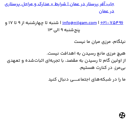
جاب آفر پرستار در عمان | شرایط + مدارک و مراحل پرستاری
در عمان
021-75496
|
info@nilgam.com
| شنبه تا چهارشنبه از 9 تا 17 و
پنج‌شنبه 9 الی 13
نیلگام، مرزی میان ما نیست
هیـچ مرزی مانع رسیـدن به اهدافت نیست.
از اولین گام تا رسیدن به مقصد، با تجربه‌ای اثبات‌شده و تعهدی
بی‌مرز، در کنارت هستیم.
ما را در شبکه‌هـای اجتماعــــــــی دنبال کنید