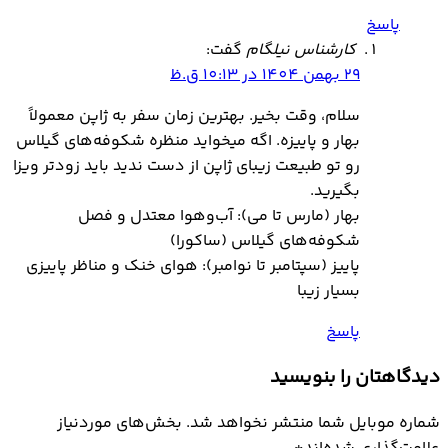
پاسخ
کارشناس نیلگام
گفت:
29 بهمن 1404 در 10:13 ق.ظ
سلام، وقت بخیر. بهترین زمان سفر به ژاپن معمولاً
بهار و پاییزه. اگه میخواید منظره شکوفه‌های گیلاس
رو تو طبیعت زیبای ژاپن از دست ندید باید زودتر ویزا
بگیرید.
بهار (مارس تا می): آب‌وهوا معتدل و فصل
شکوفه‌های گیلاس (ساکورا)
پاییز (سپتامبر تا نوامبر): هوای خنک و مناظر پاییزی
بسیار زیبا
پاسخ
دیدگاهتان را بنویسید
شماره موبایل شما منتشر نخواهد شد. بخش‌های موردنیاز