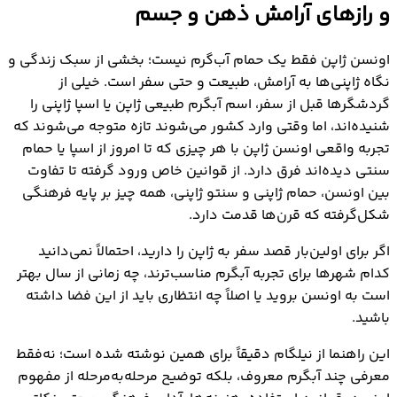
و رازهای آرامش ذهن و جسم
اونسن ژاپن چیست؟ تفاوت اونسن، سنتو ژاپنی و حمام
ژاپنی
اونسن ژاپن فقط یک حمام آب‌گرم نیست؛ بخشی از سبک زندگی و
تجربه حمام ژاپنی چگونه است؟ قوانین ورود به اسپا
نگاه ژاپنی‌ها به آرامش، طبیعت و حتی سفر است. خیلی از
ژاپنی و اونسن ژاپن
گردشگرها قبل از سفر، اسم آبگرم طبیعی ژاپن یا اسپا ژاپنی را
بهترین شهرها و مناطق دارای آبگرم طبیعی ژاپن
شنیده‌اند، اما وقتی وارد کشور می‌شوند تازه متوجه می‌شوند که
فواید آبگرم طبیعی ژاپن برای بدن و ذهن؛ چرا اسپا ژاپنی
تجربه واقعی اونسن ژاپن با هر چیزی که تا امروز از اسپا یا حمام
محبوب است؟
سنتی دیده‌اند فرق دارد. از قوانین خاص ورود گرفته تا تفاوت
هزینه استفاده از اونسن ژاپن و اسپا ژاپنی چقدر است؟
بین اونسن، حمام ژاپنی و سنتو ژاپنی، همه چیز بر پایه فرهنگی
بهترین فصل برای استفاده از آبگرم طبیعی ژاپن
شکل‌گرفته که قرن‌ها قدمت دارد.
راهنمای گام‌به‌گام تا آبگرم طبیعی ژاپن
اگر برای اولین‌بار قصد سفر به ژاپن را دارید، احتمالاً نمی‌دانید
کدام شهرها برای تجربه آبگرم مناسب‌ترند، چه زمانی از سال بهتر
است به اونسن بروید یا اصلاً چه انتظاری باید از این فضا داشته
باشید.
این راهنما از نیلگام دقیقاً برای همین نوشته شده است؛ نه‌فقط
معرفی چند آبگرم معروف، بلکه توضیح مرحله‌به‌مرحله از مفهوم