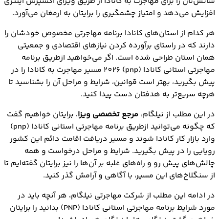
شانس‌تان را برای مهاجرت به کانادا از طریق ویزای اکسپرس اینتری
مزایای استفاده از برنامه مهاجرتی استانی کانادا (pnp) در
افزایش می‌دهد و امتیاز چشمگیری را برایتان به ارمغان می‌آورد.
سال 2026
هر کدام از استان‌های کانادا برنامه مهاجرتی مخصوص خودشان را
اشتباهات رایج در استفاده از برنامه مهاجرتی استانی
دارند که در راستای برآورده کردن نیازهای اقتصادی و جمعیتی
کانادا (pnp)
همان استان طراحی شده است. اگر می‌خواهید ازطریق برنامه
اشتباهات رایج در استفاده از برنامه مهاجرتی استانی
مهاجرتی استانی کانادا (pnp) 2026 مسیر مهاجرت به کانادا را در
کانادا (pnp)
پیش بگیرید، بهتر است قوانین، شرایط و مراحل آن را بشناسید تا
یافتن شغل برای استفاده از برنامه مهاجرتي استانی
هرچه سریع‌تر به هدفتان دست پیدا کنید.
کانادا (pnp)
در این مطلب از نیلگام،
مرجع تخصصی ویزا
، برایتان خواهیم گفت
که چگونه می‌توانید ازطریق برنامه مهاجرتي استاني کانادا (pnp)
وارد بازار کار کانادا شوند و مسیر دریافت اقامت دائم این کشور
رویایی را در پیش بگیرید. شرایط و مراحل درخواست و همه
چالش‌های پیش رو و راه‌های غلبه بر آن‌ها را نیز برایتان گفته‌ایم تا
از سنگلاخ‌های این مسیر، با آگاهی و آرامش گذر کنید.
در ادامه این مطلب از شرکت مهاجرتی نیلگام، هر آنچه باید در
مورد شرایط برنامه مهاجرتی استانی کانادا (PNP) بدانید را برایتان