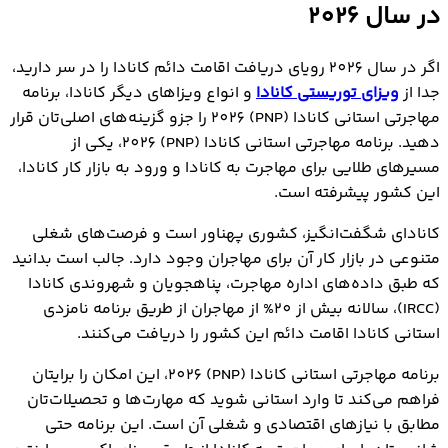
در سال 2026
برنامه مهاجرتی استانی کانادا (PNP) 2026 چیست؟
برنامه مهاجرتی استانی کانادا (pnp) برای چه کسانی
اگر در سال 2026 رویای دریافت اقامت دائم کانادا را در سر دارید،
مناسب است؟
جدا از
ویزای توریستی کانادا
و انواع ویزاهای دیگر کانادا، برنامه
برنامه مهاجرتی استانی کانادا (pnp) 2026 در استان‌های
مهاجرتی استانی کانادا (PNP) 2026 را جزو گزینه‌های اصلی‌تان قرار
مختلف
دهید. برنامه مهاجرتي استاني کانادا (PNP) 2026، یکی از
شرایط برنامه مهاجرتی استانی کانادا (pnp) 2026 چیست؟
مسیرهای طلایی برای مهاجرت به کانادا و ورود به بازار کار کانادا،
برنامه مهاجرتی استانی کانادا (pnp) بدون نیاز به
این کشور پیشرفته است.
پیشنهاد شغلی
مراحل درخواست برنامه مهاجرتی استانی کانادا (PNP)
کانادای شگفت‌انگیز، کشوری پهناور است و فرصت‌های شغلی
2026
متنوعی در بازار کار آن برای مهاجران وجود دارد. جالب است بدانید
هزینه مهاجرت از طریق برنامه مهاجرتی استانی کانادا
که طبق داده‌های اداره مهاجرت، پناهجویان و شهروندی کانادا
(pnp)
(IRCC)، سالانه بیش از 20% از مهاجران از طریق برنامه نامزدي
برنامه مهاجرتی استانی کانادا (PNP) در کنار فرایند
استاني کانادا اقامت دائم این کشور را دریافت می‌کنند.
اکسپرس اینتری
مراحل ثبت درخواست برنامه مهاجرتی استانی کانادا
برنامه مهاجرتی استانی کانادا (PNP) 2026، این امکان را برایتان
(pnp) از طریق اکسپرس اینتری
فراهم می‌کند تا وارد استانی شوید که مهارت‌ها و تحصیلات‌تان
در صورت لغو برنامه مهاجرتی استانی کانادا (pnp) در
مطابق با نیازهای اقتصادی و شغلی آن است. این برنامه حتی
اکسپرس اینتری چه کنیم؟