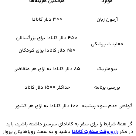
موارد
میانگین هزینه‌ها
آزمون زبان
300 دلار کانادا
450 دلار کانادا برای بزرگسالان
معاینات پزشکی
250 دلار کانادا برای کودکان
بیومتریک
85 دلار کانادا به ازای هر متقاضی
بررسی برنامه
حداکثر 1500 دلار کانادا
گواهی عدم سوء پیشینه
100 دلار کانادا به ازای هر کشور
اگر همۀ شرایط را برای سفر به کانادای سرسبز داشته باشید، باید
در فکر
رزرو وقت سفارت کانادا
باشید و به سمت رویاهایتان پرواز