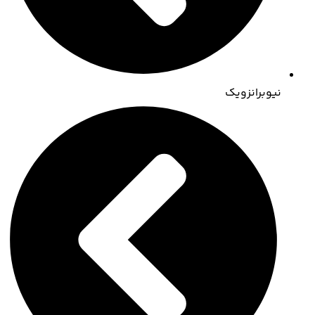
نیوبرانزویک