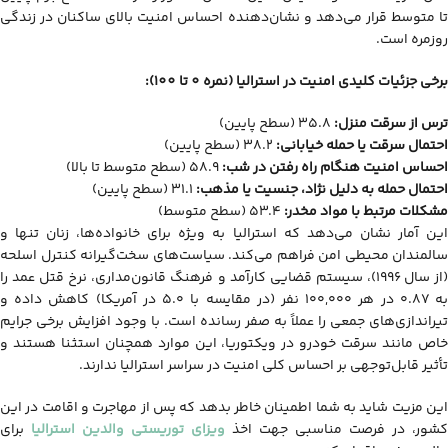
تا متوسط قرار می‌دهد و نشان‌دهنده احساس امنیت بالای ساکنان در زندگی
روزمره است.
برخی جزئیات کلیدی امنیت در استرالیا (نمره 0 تا 100):
ترس از سرقت منزل:
۳۵.۸ (سطح پایین)
احتمال سرقت یا حمله خیابانی:
۳۸.۲ (سطح پایین)
احساس امنیت هنگام راه رفتن در شب:
۵۸.۹ (سطح متوسط تا بالا)
احتمال حمله به دلیل نژاد، جنسیت یا مذهب:
۳۱.۱ (سطح پایین)
مشکلات مرتبط با مواد مخدر:
۵۳.۴ (سطح متوسط)
این آمار نشان می‌دهد که استرالیا به ویژه برای خانواده‌ها، زنان تنها و
سالمندان محیطی امن فراهم می‌کند. سیاست‌های سخت‌گیرانه کنترل اسلحه
(از سال ۱۹۹۶)، سیستم قضایی کارآمد و فرهنگ قانون‌مداری، نرخ قتل عمد را
به ۰.۸۷ در هر ۱۰۰,۰۰۰ نفر (در مقایسه با ۵.۰ در آمریکا) کاهش داده و
تیراندازی‌های جمعی را عملاً به صفر رسانده است.
با وجود افزایش برخی جرایم
خاص مانند سرقت خودرو در ویکتوریا، این موارد همچنان استثنا هستند و
تأثیر قابل‌توجهی بر احساس کلی امنیت در سراسر استرالیا ندارند.
این مزیت شاید به شما اطمینان خاطر بدهد که پس از مهاجرت و اقامت در این
کشور، در فرصت مناسبی جهت اخذ
ویزای توریستی والدین استرالیا
برای