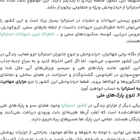
شهرها این کشور، فاصله زیادی با یکدیگر دارند. این موضوع باعث شده که
استرالیا از حیات‌وحش ویژه و متفاوتی برخوردار باشد.
تنوع زیستی حیوانات و حشرات در استرالیا بسیار زیاد است و این کشور را
می‌توان خانه خطرناک‌ترین حیوانات دانست؛ از جمله مارهای سمی، کروکودیل،
روس دریایی، کوسه، عنکبوت‌های سمی و ...
خطرناک ترین حیوانات استرالیا
هستند.
از نگاه برخی مهاجران، حیات‌وحش و تنوع جانوران استرالیا جزو معایب زندگی در
این کشور محسوب می‌شود، اما اگر کمی احتیاط کنید و به سراغ جنبه جذاب
این کشور، مانند پارک‌های ملی و سرسبز، ورزش‌های آبی مثل شنا و
موج‌سواری در اقیانوس، گشت‌وگذار و استراحت در فضای ساحلی و تماشای
انگوروها و کوالاها بروید، قطعا حیات‌وحش این کشور را جزو
مزایای مهاجرت
به استرالیا
به حساب خواهید آورد.
6. تنوع پارک‌های ملی
کی دیگر از مزایای زندگی در
کشور استرالیا
وجود فضای سبز و پارک‌های ملی
حفاظت‌شده است که اغلب آن‌ها هزینه‌ای بابت ورودی دریافت نمی‌کنند و
رایگان هستند. تمامی این پارک ها مسیرهای پیاده‌روی دارند.
شما می توانید با توجه به تابلوها و علائم موجود، به‌راحتی از جزئیات پوشش
گیاهی، حیات‌وحش و تاریخچه پارک باخبر شوید و با خرید تجهیزات کمپینگ،