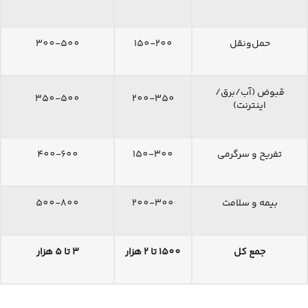
حمل‌ونقل
150-200
300-500
قبوض (آب/برق/
350-500
200-350
اینترنت)
تفریح و سرگرمی
150-300
400-600
بیمه و سلامت
200-300
500-800
جمع کل
1500 تا 2 هزار
3 تا 5 هزار