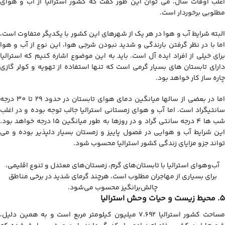
اغلب اوقات سال، می توان این طور گفت که کشور استرالیا از آب و هوای
مطلوبی برخوردار است.
البته شرایط آب و هوا در هر یک از شهرهای این کشور با یکدیگر متفاوت است،
اما با در نظر گرفتن بارندگی و شدید نبودن شرجی هوا، این نوع از آب و هوا
برای خیلی از افراد ایده آل است. باید به این موضوع اشاره کنیم که استرالیا
دارای تابستان های بسیار گرمی است که تنها استفاده از تهویه و کولر گازی
چاره ساز کار خواهد بود.
اما در بعضی از سالها میانگین دمای هوای تابستان در حدود 29 تا 30 درجه
سانتیگراد است. اما آب و هوای زمستانی استرالیا جالب توجه بوده و در اغلب
شب ها 4 درجه سانتی گراد و در روزها به طور میانگین 15 درجه خواهد بود.
این شرایط آب و هوایی در فصول پاییز و زمستان بسیار دلپذیر بوده و می
تواند جزو مزایای زندگی کشور استرالیا محسوب شود.
آب‌وهوای استرالیا با تابستان‌های گرم، زمستان‌های معتدل و تنوع اقلیمی،
برای بسیاری از مهاجران مطلوب است، هرچند گرمای شدید در برخی مناطق
چالش‌برانگیز محسوب می‌شود.
5. محیط زیست و حیات وحش استرالیا
مساحت کشور استرالیا 7.692 میلیون کیلومتر مربع است و به همین دلیل،