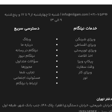
021-75496
|
info@nilgam.com
| شنبه تا چهارشنبه از 9 تا 17 و پنج‌شنبه
9 الی 13
خدمات نیلگام
دسترسی سریع
ویزای شینگن
وبلاگ
ویزای اقساطی
درباره ما
ویزای توریستی
نیلگام در رسانه
اخذ اقامت
نیلگام نیوز
پیکاپ ویزا
سؤالات متداول
وقت سفارت
مجوزها
ویزای کار
تجارب شما
تور
مسئولیت اجتماعی
ارتباط با نیلگام
دفتر تهران
خیابان‌ شریعتی، خیابان‌ دستگردی(ظفر)، پلاک 148، جنب بانک شهر، طبقه اول
کد پستی: ۱۹۱۹۷۵۴۹۴۴