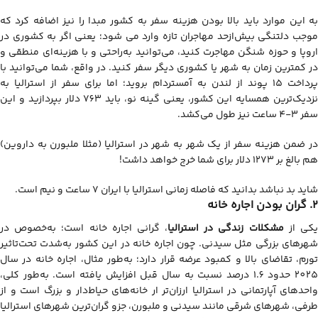
به این موارد باید بالا بودن هزینه سفر به کشور مبدا را نیز اضافه کرد که
موجب دلتنگی بیش‌ازحد مهاجران تازه وارد می شود؛ یعنی اگر به کشوری در
اروپا و حوزه شنگن مهاجرت کنید، می‌توانید به‌راحتی و با هزینه‌ای منطقی و
در کمترین زمان به شهر یا کشوری دیگر سفر کنید. در واقع، شما می‌توانید با
پرداخت 15 پوند از لندن به آمستردام بروید؛ اما برای سفر از استرالیا به
نزدیک‌ترین همسایه این کشور، یعنی گینه نو، باید 763 دلار بپردازید و این
سفر 3-4 ساعت نیز طول می‌کشد.
در ضمن هزینه سفر از یک شهر به شهر در استرالیا (مثلا ملبورن به داروین)
هم بالغ بر 1273 دلار برای شما خرج خواهد داشت!
شاید بد نباشد بدانید که فاصله زمانی استرالیا با ایران 7 ساعت و نیم است.
2. گران بودن اجاره خانه
کی از
مشکلات زندگی در استرالیا
، گرانی اجاره خانه است؛ به‌خصوص در
شهرهای بزرگی مثل سیدنی. چون اجاره خانه در این کشور به‌شدت تحت‌تاثیر
تورم، تقاضای بالا و کمبود عرضه قرار دارد؛ به‌طور مثال، اجاره خانه در سال
2025 حدود 1.6 درصد نسبت به سال قبل افزایش یافته است. به‌طور کلی،
واحدهای آپارتمانی در استرالیا ارزان‌تر ار خانه‌های حیاط‌دار و بزرگ است و از
طرفی، شهرهای شرقی مانند سیدنی و ملبورن، جزو گران‌ترین شهرهای استرالیا