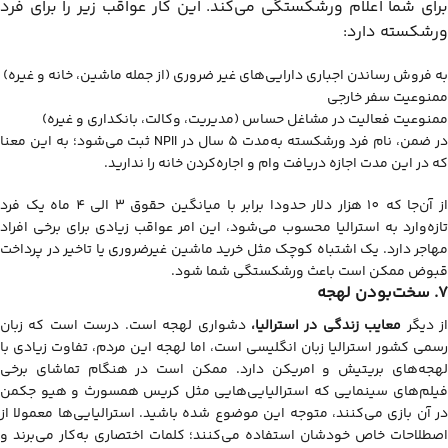
برای شما اعلام ورشکستگی می‌کند. این کار عواقب زیر را برای فرد
ورشکسته دارد:
به فروش رساندن اجباری دارایی‌های غیر ضروری (از جمله ماشین، خانه و غیره)
ممنوعیت سفر خارجی
ممنوعیت فعالیت در مشاغل حساس (مدیریت، وکالت، بانکداری و غیره)
در ضمن، نام فرد ورشکسته به‌مدت 5 سال در NPII ثبت می‌شود؛ به این معنا
که در این مدت اجازه دریافت وام و اجاره‌کردن خانه را ندارید.
از آن‌جا که 10 هزار دلار حدودا برابر با میانگین حقوق 3 الی 4 ماه یک فرد
تازه‌وارد به استرالیا محسوب می‌شود، این امر عواقب زیادی برای برخی افراد
مهاجر دارد. یک اشتباه کوچک مثل خرید ماشین غیرضروری یا تاخیر در پرداخت
قبوض ممکن است باعث ورشکستگی شما شود.
7. سخت‌بودن لهجه
ز دیگر
معایب زندگی در استرالیا،
دشواری لهجه است. درست است که زبان
رسمی کشور استرالیا زبان انگلیسی است، اما لهجه این مردم، تفاوت زیادی با
لهجه‌های بریتیش و امریکن دارد. ممکن است در هنگام تماشای برخی
فیلم‌های سینمایی که استرالیایی‌هایی مثل کریس همسورث و هیو جکمن
در آن بازی می‌کنند، متوجه این موضوع شده باشید. استرالیایی‌ها معمولا از
اصطلاحات خاص خودشان استفاده می‌کنند؛ کلمات اختصاری به‌کار می‌برند و