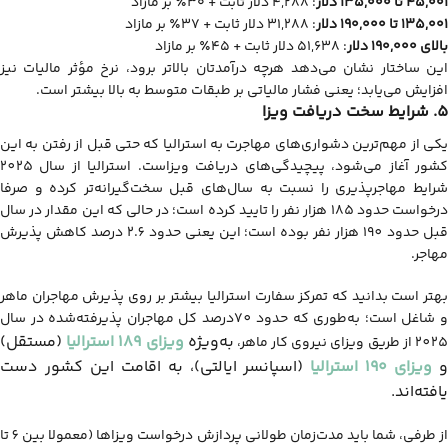
۴۵,۰۰۱ تا ۱۳۵,۰۰۰ دلار
: ۴,۲۸۸ دلار ثابت + ۳۰٪ بر مازاد
۱۳۵,۰۰۱ تا ۱۹۰,۰۰۰ دلار
: ۳۱,۲۸۸ دلار ثابت + ۳۷٪ بر مازاد
بالای ۱۹۰,۰۰۰ دلار
: ۵۱,۶۳۸ دلار ثابت + ۴۵٪ بر مازاد
این ساختار نشان می‌دهد هرچه درآمدتان بالاتر برود، نرخ مؤثر مالیات نیز
افزایش می‌یابد؛ یعنی فشار مالیاتی بر طبقات متوسط به بالا بیشتر است.
5. شرایط سخت دریافت ویزا
یکی از مهم‌ترین دشواری‌های مهاجرت به استرالیا که حتی قبل از رفتن به این
کشور آغاز می‌شود، پیچیدگی‌های دریافت ویزاست. استرالیا از سال 2025
شرایط مهاجرپذیری را نسبت به سال‌های قبل سخت‌گیرانه‌تر کرده و صرفا
درخواست حدود 185 هزار نفر را تایید کرده است؛ در حالی که این مقدار در سال
قبل حدود 190 هزار نفر بوده است؛ این یعنی حدود 2.6 درصد کاهش پذیرش
مهاجر.
بهتر است بدانید که
تمرکز سفارت استرالیا بیشتر بر روی پذیرش مهاجران ماهر
و شاغل است؛ به‌طوری که حدود 70درصد کل مهاجران پذیرفته‌شده در سال
به‌ویژه
ویزای ۱۸۹ استرالیا
(مستقل)
202 از طریق ویزای نیروی کار ماهر،
ویزای ۱۹۰ استرالیا
(اسپانسر ایالتی)
، به اقامت این کشور دست
یافته‌اند.
از طرفی، شما باید مدت‌زمان طولانی پردازش درخواست ویزاها (معمولا بین 6 تا