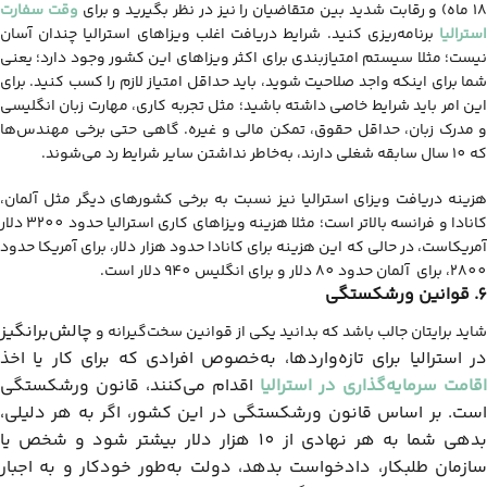
1 ماه) و رقابت شدید بین متقاضیان را نیز در نظر بگیرید و برای
وقت سفارت
استرالیا
برنامه‌ریزی کنید. شرایط دریافت اغلب ویزاهای استرالیا چندان آسان
نیست؛ مثلا سیستم امتیازبندی برای اکثر ویزاهای این کشور وجود دارد؛ یعنی
شما برای اینکه واجد صلاحیت شوید، باید حداقل امتیاز لازم را کسب کنید. برای
این امر باید شرایط خاصی داشته باشید؛ مثل تجربه کاری، مهارت زبان انگلیسی
و مدرک زبان، حداقل حقوق، تمکن مالی و غیره. گاهی حتی برخی مهندس‌ها
که 10 سال سابقه شغلی دارند، به‌خاطر نداشتن سایر شرایط رد می‌شوند.
هزینه دریافت ویزای استرالیا نیز نسبت به برخی کشورهای دیگر مثل آلمان،
کانادا و فرانسه بالاتر است؛ مثلا هزینه ویزاهای کاری استرالیا حدود 3200 دلار
آمریکاست، در حالی که این هزینه برای کانادا حدود هزار دلار، برای آمریکا حدود
2800، برای آلمان حدود 80 دلار و برای انگلیس 940 دلار است.
6. قوانین ورشکستگی
چالش‌برانگیز
شاید برایتان جالب باشد که بدانید یکی از قوانین سخت‌گیرانه و
در استرالیا برای تازه‌واردها، به‌خصوص افرادی که برای کار یا اخذ
اقامت سرمایه‌گذاری در استرالیا
اقدام می‌کنند، قانون ورشکستگی
است. بر اساس قانون ورشکستگی در این کشور، اگر به هر دلیلی،
بدهی شما به هر نهادی از 10 هزار دلار بیشتر شود و شخص یا
سازمان طلبکار، دادخواست بدهد، دولت به‌طور خودکار و به اجبار