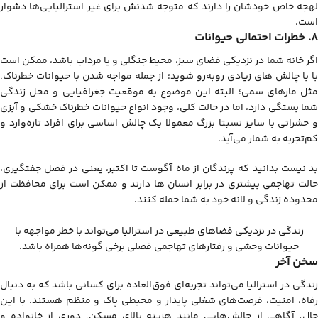
لهجه خاص خودشان را دارند که متوجه شدنش برای غیر استرالیایی‌ها دشوار
است.
8. خطرات احتمالی حیوانات
اگر خانه شما در نزدیکی فضای سبز، محیط جنگلی و یا مرداب باشد، ممکن است
با با چالش های زیادی روبه‌رو شوید؛ از جمله مواجه شدن با حیوانات خطرناک،
مثل مارهای سمی؛ البته این موضوع به موقعیت جغرافیایی و محل زندگی
شما بستگی دارد، اما در حالت کلی، وجود انواع حیوانات خطرناک خشکی و آبزی
و حشراتی با سایز نسبتا بزرگ معمولا یک چالش اساسی برای افراد تازه‌وارد و
کم‌تجربه به شمار می‌آید.
بد نیست بدانید که پرندگان از ماه آگوست تا اکتبر، یعنی در فصل جفتگیری،
حالت تهاجمی بیشتری در برابر انسان ها دارند و ممکن است برای محافظت از
محدوده زندگی و لانه خود به شما حمله کنند.
زندگی در نزدیکی فضاهای طبیعی در استرالیا می‌تواند با خطر مواجهه با
حیوانات وحشی و رفتارهای تهاجمی فصلی برخی گونه‌ها همراه باشد.
سخن آخر
زندگی در استرالیا می‌تواند تجربه‌ای فوق‌العاده برای کسانی باشد که به دنبال
رفاه، امنیت، فرصت‌های شغلی پایدار و محیطی پاک و منظم هستند. با این
حال، آگاهی از چالش‌هایی مانند هزینه بالای مسکن، دوری از خانواده و