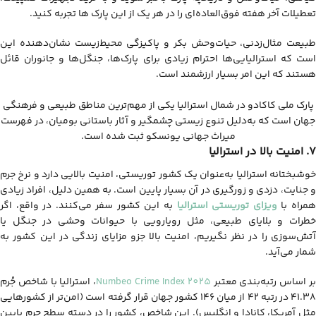
تعطیلات آخر هفته فوق‌العاده‌ای را در هر یک از این پارک ها تجربه کنید.
طبیعت مثال‌زدنی، حیات‌وحش بکر و پاکیزگی محیط‌زیست نشان‌دهنده این
است که استرالیایی‌ها احترام زیادی برای پارک‌ها، جنگل‌ها و جانوران قائل
هستند که این امر بسیار ارزشمند است.
پارک ملی کاکادو در شمال استرالیا یکی از مهم‌ترین مناطق طبیعی و فرهنگی
جهان است که به‌دلیل تنوع زیستی چشمگیر و آثار باستانی بومیان، در فهرست
میراث جهانی یونسکو ثبت شده است.
7. امنیت بالا در استرالیا
خوشبختانه استرالیا به‌عنوان یک کشور توریستی، امنیت بالایی دارد و نرخ جرم
و جنایت، دزدی و زورگیری در آن بسیار پایین است. به همین دلیل، افراد زیادی
مراه با
ویزای توریستی استرالیا
به این کشور سفر می‌کنند. در واقع، اگر
خطرات و بلایای طبیعی، مثل رویارویی با حیوانات وحشی در جنگل یا
آتش‌سوزی را در نظر نگیریم، امنیت بالا جزو مزایای زندگی در این کشور به
شمار می‌آید.
ر اساس رتبه‌بندی معتبر
Numbeo Crime Index 2025
، استرالیا با شاخص جُرم
۴۱.۳۸ در رتبه ۴۲ از میان ۱۴۶ کشور جهان قرار گرفته است (امن‌تر از کشورهایی
مثل آمریکا، کانادا و انگلیس). این شاخص، کشور را در دسته سطح جرم پایین