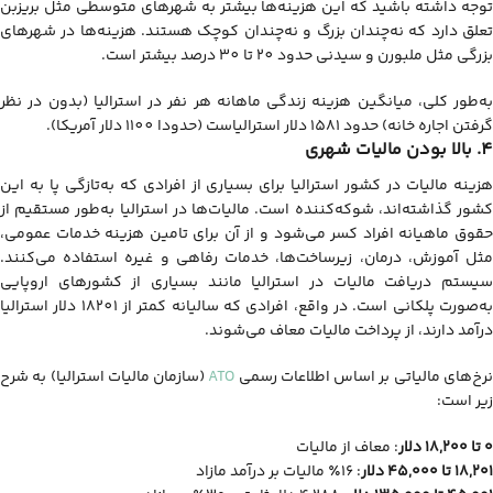
توجه داشته باشید که این هزینه‌ها بیشتر به شهرهای متوسطی مثل بریزبن
تعلق دارد که نه‌چندان بزرگ و نه‌چندان کوچک هستند. هزینه‌ها در شهرهای
بزرگی مثل ملبورن و سیدنی حدود 20 تا 30 درصد بیشتر است.
به‌طور کلی، میانگین هزینه زندگی ماهانه هر نفر در استرالیا (بدون در نظر
گرفتن اجاره خانه) حدود 1581 دلار استرالیاست (حدودا 1100 دلار آمریکا).
4. بالا بودن مالیات شهری
هزینه مالیات در کشور استرالیا برای بسیاری از افرادی که به‌تازگی پا به این
کشور گذاشته‌اند، شوکه‌کننده است. مالیات‌ها در استرالیا به‌طور مستقیم از
حقوق ماهیانه افراد کسر می‌شود و از آن برای تامین هزینه خدمات عمومی،
مثل آموزش، درمان، زیرساخت‌ها، خدمات رفاهی و غیره استفاده می‌کنند.
سیستم دریافت مالیات در استرالیا مانند بسیاری از کشورهای اروپایی
به‌صورت پلکانی است. در واقع، افرادی که سالیانه کمتر از 18201 دلار استرالیا
درآمد دارند، از پرداخت مالیات معاف می‌شوند.
رخ‌های مالیاتی بر اساس اطلاعات رسمی
ATO
(سازمان مالیات استرالیا) به شرح
زیر است:
۰ تا ۱۸,۲۰۰ دلار
: معاف از مالیات
۱۸,۲۰۱ تا ۴۵,۰۰۰ دلار
: ۱۶٪ مالیات بر درآمد مازاد