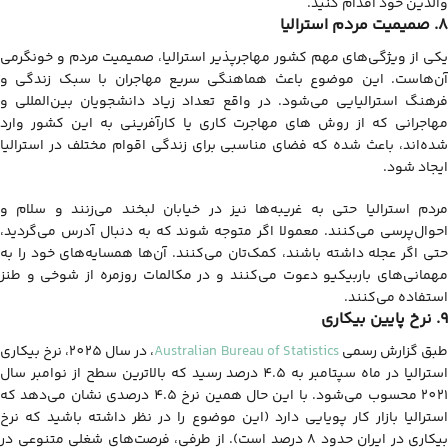
والدین خود اقدام کنید.
8. صمیمیت مردم استرالیا
یکی از ویژگی‌های مهم کشور مهاجرپذیر استرالیا، صمیمیت مردم و خونگرمی
آن‌هاست. این موضوع باعث هماهنگی سریع مهاجران با سبک زندگی و
فرهنگ استرالیایی می‌شود. در واقع تعداد زیاد دانشجویان بین‌المللی و
مهاجرانی که از روش های مهاجرت کاری یا کارآفرینی به این کشور وارد
شده‌اند، باعث شده که فضای مناسبی برای زندگی اقوام مختلف در استرالیا
ایجاد شود.
مردم استرالیا حتی به غریبه‌ها نیز در خیابان لبخند می‌زنند و سلام و
احوال‌پرسی می‌کنند. معمولا اگر متوجه شوند که به دنبال آدرس می‌گردید،
حتی اگر عجله داشته باشند، کمک‌تان می‌کنند. آن‌ها همسایه‌های خود را به
مهمانی‌های باربیکیو دعوت می‌کنند و در مکالمات روزمره از شوخی و طنز
استفاده می‌کنند.
9. نرخ پایین بیکاری
بق گزارش رسمی
Australian Bureau of Statistics
، در سال 2025، نرخ بیکاری
استرالیا در ماه سپتامبر به 4.5 درصد رسید که بالاترین سطح از نوامبر سال
2021 محسوب می‌شود. با این حال همین نرخ 4.5 درصدی نشان می‌دهد که
استرالیا بازار کار پویایی دارد (این موضوع را در نظر داشته باشید که نرخ
بیکاری در ایران حدود 8 درصد است). از طرفی، فرصت‌های شغلی متنوعی در