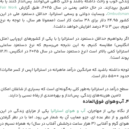
زندگی خوب و راحت داشته باشند و حتی گاهی می‌توانند پس‌انداز کنند یا به
تفریح بپردازند. در حال حاضر، یعنی در سال 2025، طبق گزارش
Fair Work
Ombudsman
، وبسایت دولتی و رسمی استرالیا، حداقل دستمزد ملی در این
کشور 24.95 دلار برای 38 ساعت کار است (معمولا هر سال، با توجه به نرخ
تورم، بین 3 تا 4 درصد افزایش خواهد داشت).
اگر بخواهیم حداقل دستمزد در استرالیا را با یکی از کشورهای اروپایی (مثل
انگلیس) مقایسه کنیم، به این نتیجه می‌رسیم که نرخ دستمزد ساعتی
استرالیا کمی بالاتر است (نرخ دستمزد ساعتی در سال 2025 در انگلیس، 12.21
پوند است).
توجه داشته باشید که میانگین درآمد ماهیانه در استرالیا (پس از کسر مالیات)
حدود 5500 دلار است.
سطح درآمد در استرالیا به‌طور کلی به‌گونه‌ای است که بسیاری از شاغلان امکان
تامین هزینه‌های زندگی، پس‌انداز و بهره‌مندی از رفاه نسبی را دارند.
4. آب‌وهوای فوق‌العاده
ز نگاه برخی از مهاجران،
آب و هوای استرالیا
یکی از مزایای زندگی در این
کشور و از نظر عده ای، جزو معایب آن به شمار می رود. اما با در نظر گرفتن
هوای گرم و آفتابی (3 هزار ساعت درخشش آفتاب در سال) به همراه نسیم در