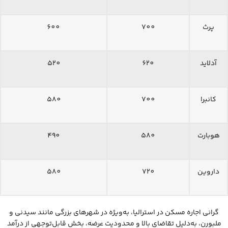
پرث
700
600
آدلاید
620
520
کانبرا
700
580
هوبارت
580
490
داروین
720
580
گرانی اجاره مسکن در استرالیا، به‌ویژه در شهرهای بزرگی مانند سیدنی و
ملبورن، به‌دلیل تقاضای بالا و محدودیت عرضه، بخش قابل‌توجهی از درآمد