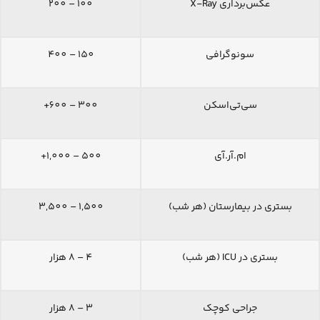
عکس‌برداری X-Ray
100 – 200
سونوگرافی
150 – 400
سی‌تی‌اسکن
300 – 600+
ام.آر.آی
500 – 1,000+
بستری در بیمارستان (هر شب)
1,500 – 3,500
بستری در ICU (هر شب)
4 – 8 هزار
جراحی کوچک
3 – 8 هزار