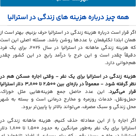
همه چیز درباره هزینه های زندگی در استرالیا
همه چیز درباره هزینه های زندگی در استرالیا
هزینه ‌های زندگی در استرالیا؛ مقایسه هزینه و درآمد
هزینه اجاره خانه در استرالیا؛ بررسی شهرهای مهم
اگر قرار است درباره هزینه زندگی در استرالیا حرف بزنیم، بهتر است از
هزینه خورد و خوراک در استرالیا
همان ابتدا تکلیفمان با عددها روشن باشد. مسئله اصلی این است
که هزینه زندگی ماهانه در استرالیا در سال 2026، برای یک فرد
مقایسه هزینه‌های روزمره در شهرهای اصلی استرالیا
دقیقاً چقدر است و این خرج با درآمد رایج در این کشور چقدر
هزینه درمان در استرالیا
هم‌خوانی دارد.
هزینه پوشاک در استرالیا
هزینه زندگی در استرالیا برای یک نفر - وقتی اجاره مسکن هم در
هزینه حمل ‌و نقل در استرالیا
نظر گرفته شود - معمولاً در بازه‌ای بین
۵۰۰ تا
۲٬
۳٬
۸۰۰ دلار استرالیا
هزینه های زندگی در استرالیا برای دانشجویان
قرار می‌گیرد
. این عدد حاصل جمع هزینه‌هایی مثل خوراک،
حداقل دستمزد در استرالیا در مشاغل مختلف
حمل‌ونقل، خدمات روزمره و مخارج درمانی است و بسته به شهر
محل زندگی و سبک مصرف، می‌تواند بالاتر یا پایین‌تر برود.
تفاوت حقوق و دستمزد در ایالت‌های مختلف استرالیا
ترفندهایی برای کاهش هزینه های زندگی در استرالیا
اگر اجاره را از این معادله حذف کنیم، هزینه ماهانه زندگی در
مقایسه هزینه های زندگی در استرالیا با سایر کشورها
استرالیا برای یک نفر به‌طور میانگین به حدود ۱٬۵۰۰ تا ۱٬۸۰۰ دلار
استرالیا در ماه می‌رسد؛ رقمی که برای بسیاری از افراد تازه‌وارد ای