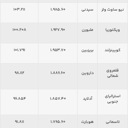
نیو ساوث ولز
سیدنی
۱،۹۸۵.۶۰
۱۰۳،۲۱۱
ویکتوریا
ملبورن
۱،۹۲۷.۹۰
۱۰۰،۲۰۸
کویینزلند
بریزبین
۱،۹۵۳.۷۰
۱۰۱،۷۹۱
قلمروی
داروین
۱،۸۸۶.۶۰
۹۸،۱۱۲
شمالی
استرالیای
آدلاید
۱،۸۵۷.۴۰
۹۶،۸۵۴
جنوبی
تاسمانی
هوبارت
۱،۷۶۵.۶۰
۹۱،۸۱۱