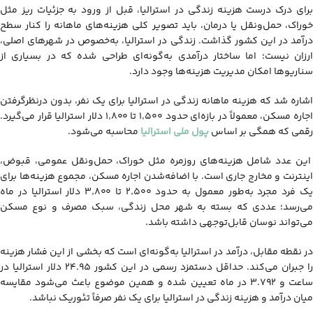
برای درک درست هزینه زندگي در استرالیا، قبل از ورود به جزئیات ریز مثل
خوراک، حمل‌ونقل یا درمان، باید تصویر کلی هزینه‌های ماهانه را کنار سطح
درآمد در این کشور گذاشت. زندگی در استرالیا، به‌خصوص در شهرهای اصلی،
ارزان نیست؛ اما ساختار درآمدی به‌گونه‌ای طراحی شده که در بسیاری از
سناریوها امکان مدیریت هزینه‌ها وجود دارد.
اشاره شد که هزینه ماهانه زندگی در استرالیا برای یک نفر، بدون درنظرگرفتن
اجاره مسکن، معمولاً در بازه‌ای حدود ۱٬۵۰۰ تا ۱٬۸۰۰ دلار استرالیا قرار می‌گیرد.
رقمی که همگی بر اساس
پول ملی استرالیا
محاسبه می‌شود.
این عدد شامل هزینه‌های روزمره مثل خوراک، حمل‌ونقل عمومی، قبوض،
اینترنت و مخارج جاری است. با اضافه‌شدن اجاره مسکن، مجموع هزینه‌ها برای
یک فرد مجرد به‌طور معمول به حدود ۲٬۵۰۰ تا ۳٬۸۰۰ دلار استرالیا در ماه
می‌رسد؛ عددی که بسته به شهر محل زندگی، سبک مصرف و نوع مسکن
می‌تواند نوسان قابل‌توجهی داشته باشد.
در نقطه مقابل، درآمد در استرالیا به‌گونه‌ای است که بخشی از این فشار هزینه
را جبران می‌کند. حداقل دستمزد رسمی در این کشور ۲۴.95 دلار استرالیا در
ساعت و 3.792 در ماه تعیین شده و همین موضوع باعث می‌شود مقایسه
میان درآمد و هزینه زندگی در استرالیا برای یک نفر صرفاً تئوریک نباشد.