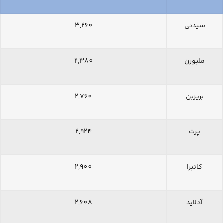
سیدنی
3,260
ملبورن
2,380
بریزبن
2,760
پرت
2,924
کانبرا
2,900
آدلاید
2,608