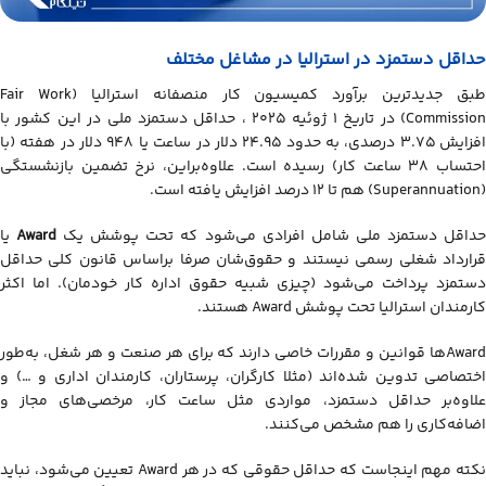
حداقل دستمزد در استرالیا در مشاغل مختلف
طبق جدیدترین برآورد کمیسیون کار منصفانه استرالیا (Fair Work
Commission) در تاریخ ۱ ژوئیه ۲۰۲۵ ، حداقل دستمزد ملی در این کشور با
افزایش ۳.۷۵ درصدی، به حدود ۲۴.۹۵ دلار در ساعت یا ۹۴۸ دلار در هفته (با
احتساب ۳۸ ساعت کار) رسیده است. علاوه‌براین، نرخ تضمین بازنشستگی
(Superannuation) هم تا ۱۲ درصد افزایش یافته است.
داقل دستمزد ملی شامل افرادی می‌شود که تحت پوشش یک
Award
یا
قرارداد شغلی رسمی نیستند و حقوق‌شان صرفا براساس قانون کلی حداقل
دستمزد پرداخت می‌شود (چیزی شبیه حقوق اداره کار خودمان). اما اکثر
کارمندان استرالیا تحت پوشش Award هستند.
Awardها قوانین و مقررات خاصی دارند که برای هر صنعت و هر شغل، به‌طور
اختصاصی تدوین شده‌اند (مثلا کارگران، پرستاران، کارمندان اداری و …) و
علاوه‌بر حداقل دستمزد، مواردی مثل ساعت کار، مرخصی‌های مجاز و
اضافه‌کاری را هم مشخص می‌کنند.
نکته مهم اینجاست که حداقل حقوقی که در هر Award تعیین می‌شود، نباید