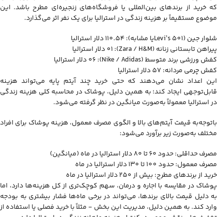
که خرید از برندهای بین‌المللی یا فروشگاه‌های زنجیره‌ای مطرح باشد. این
موضوع مستقیماً بر هزینه زندگی در استرالیا برای یک نفر اثر می‌گذارد.
شلوار جین (Levi’s 501یا مشابه): 110.54 دلار استرالیا
پیراهن تابستانی زنانه (Zara / H&M): 01 دلار استرالیا
کفش ورزشی برند متوسط (Nike / Adidas): 06 دلار استرالیا
کفش چرمی مردانه: 57 دلار استرالیا
این اعداد نشان می‌دهند که حتی خرید چند آیتم پایه می‌تواند هزینه
قابل‌توجهی ایجاد کند؛ به همین دلیل، پوشاک در محاسبه کلی هزینه زندگي
در استرالیا معمولاً به‌صورت میانگین‌ در نظر گرفته می‌شود.
باتوجه‌به قیمت آیتم‌های بالا و الگوی مصرف معمول، هزینه پوشاک برای افراد
مختلف به‌صورت زیر برآورد می‌شود:
مصرف حداقلی: حدود 6۰ تا 8۰ دلار استرالیا در ماه (میانگین‌)
مصرف معمول: حدود 100 تا ۱3۰ دلار استرالیا در ماه
خرید از برندهای مطرح: بیش از 250 دلار استرالیا در ماه
پوشاک در مقایسه با اجاره و درمان، سهم کوچک‌تری از کل هزینه‌ها دارد، اما
به دلیل قیمت بالای برندها، می‌تواند در برخی ماه‌ها فشار بیشتری به بودجه
وارد کند. به همین دلیل، مدیریت این بخش - مثلاً با خرید فصلی یا استفاده از