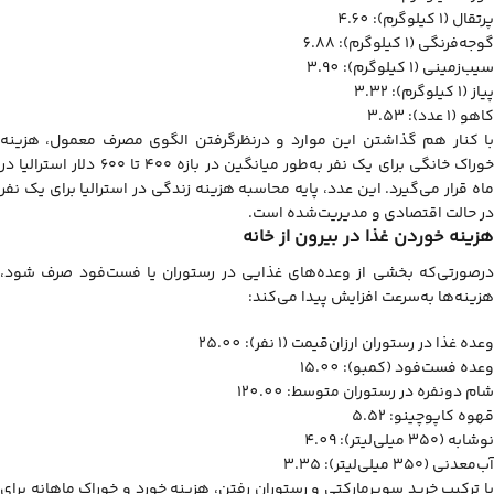
پرتقال (۱ کیلوگرم): 4.60
گوجه‌فرنگی (۱ کیلوگرم): 6.88
سیب‌زمینی (۱ کیلوگرم): 3.90
پیاز (۱ کیلوگرم): 3.32
کاهو (۱ عدد): 3.53
با کنار هم گذاشتن این موارد و درنظرگرفتن الگوی مصرف معمول، هزینه
خوراک خانگی برای یک نفر به‌طور میانگین در بازه ۴۰۰ تا ۶۰۰ دلار استرالیا در
ماه قرار می‌گیرد. این عدد، پایه محاسبه هزینه زندگی در استرالیا برای یک نفر
در حالت اقتصادی و مدیریت‌شده است.
هزینه خوردن غذا در بیرون از خانه
درصورتی‌که بخشی از وعده‌های غذایی در رستوران یا فست‌فود صرف شود،
هزینه‌ها به‌سرعت افزایش پیدا می‌کند:
وعده غذا در رستوران ارزان‌قیمت (۱ نفر): 25.00
وعده فست‌فود (کمبو): 15.00
شام دونفره در رستوران متوسط: 120.00
قهوه کاپوچینو: 5.52
نوشابه (۳۵۰ میلی‌لیتر): 4.09
آب‌معدنی (۳۵۰ میلی‌لیتر): 3.35
با ترکیب خرید سوپرمارکتی و رستوران رفتن، هزینه خورد و خوراک ماهانه برای