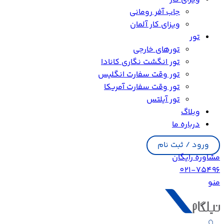
جاب آفر رومانی
ویزای کار آلمان
تور
تورهای خارجی
تور انگشت نگاری کانادا
تور وقت سفارت انگلیس
تور وقت سفارت آمریکا
تور آیلتس
وبلاگ
درباره ما
ورود / ثبت نام
مشاوره رایگان
021-75496
منو