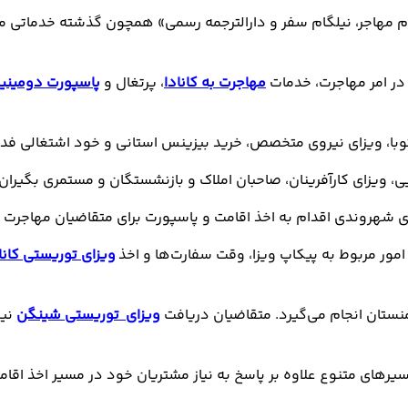
 نشان تجاری جدید، با ۳ زیرمجموعه «نیلگام مهاجر، نیلگام سفر و دارالترجمه رسمی» همچو
 در امر مهاجرت، خدمات
مهاجرت به کانادا
، پرتغال و
پاسپورت دومینیک
نیتوبا، ویزای نیروی متخصص، خرید بیزینس استانی و خود اشتغالی فد
یی، ویزای کارآفرینان، صاحبان املاک و بازنشستگان و مستمری بگیرا
دی شهروندی اقدام به اخذ اقامت و پاسپورت برای متقاضیان مهاجرت 
مور مربوط به پیکاپ ویزا، وقت سفارت‌ها و اخذ
ویزای توریستی کانا
ویزای توریستی شینگن
نیز
یرهای متنوع علاوه بر پاسخ به نیاز مشتریان خود در مسیر اخذ اق