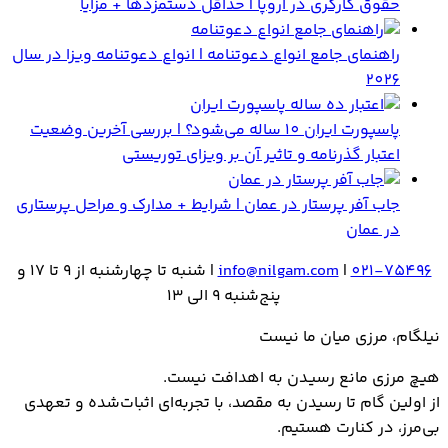
حقوق کارگری در اروپا | حداقل دستمزدها + مزایا
راهنمای جامع انواع دعوتنامه | انواع دعوتنامه ویزا در سال
2026
پاسپورت ایران 10 ساله می‌شود؟ | بررسی آخرین وضعیت
اعتبار گذرنامه و تاثیر آن بر ویزای توریستی
جاب آفر پرستار در عمان | شرایط + مدارک و مراحل پرستاری
در عمان
021-75496
|
info@nilgam.com
| شنبه تا چهارشنبه از 9 تا 17 و
پنج‌شنبه 9 الی 13
نیلگام، مرزی میان ما نیست
هیـچ مرزی مانع رسیـدن به اهدافت نیست.
از اولین گام تا رسیدن به مقصد، با تجربه‌ای اثبات‌شده و تعهدی
بی‌مرز، در کنارت هستیم.