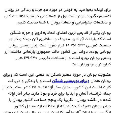
برای اینکه بخواهید به خوبی در مورد مهاجرت و زندگی در یونان
تصمیم بگیرید، بهتر است اول از همه کمی در مورد اطلاعات کلی
و مختصات جغرافیایی و نقشه یونان با شما صحبت کنیم.
یونان یکی از قدیمی ترین اعضای اتحادیه اروپا و حوزه شنگن
است که پایتخت آن شهر معروف و اساطیری آتن بوده و دارای
جمعیت تقریبی 10.761.523 هزار نفری است. زبان رسمی یونان،
یونانی بوده، دولت این کشور حالت جمهوری پارلمانی داشته، ارز
رسمی یونان یورو است و از مساحت تقریبی 131.940 هزار
کیلومتری برخوردار است.
عضویت یونان در حوزه معتبر شنگن به معنی این است که ویزای
یونان همان
ویزای توریستی شنگن
است و با زندگی و دریافت
کارت اقامت این کشور، امکان سفر آزادانه به 25 کشر معتبر دنیا از
جمله فرانسه، آلمان و ایتالیا برای فرد وجود دارد. بنابر آمار ارائه
شده در نقشه یونان ، تقریباً یک پنجم مساحت کشور یونان را
جزایر یونان تصرف کرده اند که از لحاظ اندازه معادل کشور
انگلیس و یا ایالت آلاباما آمریکا است. این در حالی است که یونان