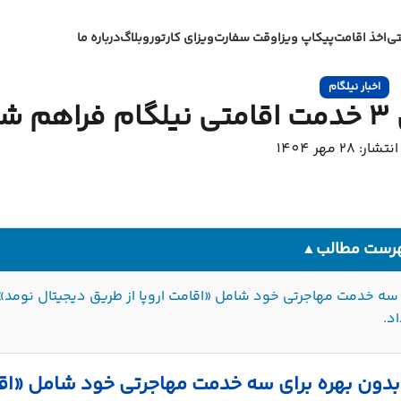
تی
اخذ اقامت
پیکاپ ویزا
وقت سفارت
ویزای کار
تور
وبلاگ
درباره ما
اخبار نیلگام
د
ر: 28 مهر 1404
رست مطالب
▲
سه خدمت مهاجرتی خود شامل «اقامت اروپا از طریق دیجیتال نومد»،
د.
دون بهره برای سه خدمت مهاجرتی خود شامل «اقام