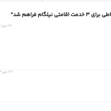
تی نیلگام فراهم شد
”
29 مهر 1404 در 12:26 ب.ظ
30 مهر 1404 در 11:35 ق.ظ