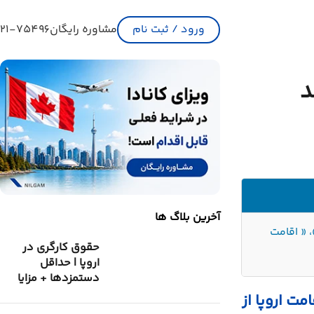
ورود / ثبت نام
مشاوره رایگان
21-75496
آخرین بلاگ ها
 « اقامت
حقوق کارگری در
اروپا | حداقل
دستمزدها + مزایا
ت اروپا از