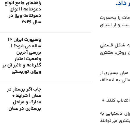
 داد.
راهنمای جامع انواع
دعوتنامه | انواع
دعوتنامه ویزا در
ات را به‌صورت
سال 2026
 است و از ابتدای
پاسپورت ایران 10
ح به شکل قسطی
ساله می‌شود؟ |
بررسی آخرین
ین روش، مشتری
وضعیت اعتبار
گذرنامه و تاثیر آن بر
ویزای توریستی
یان بسیاری از
مالی به انعطاف
جاب آفر پرستار در
عمان | شرایط +
نتخاب کنند..»
مدارک و مراحل
پرستاری در عمان
ای دستیابی به
شتری می‌توانند