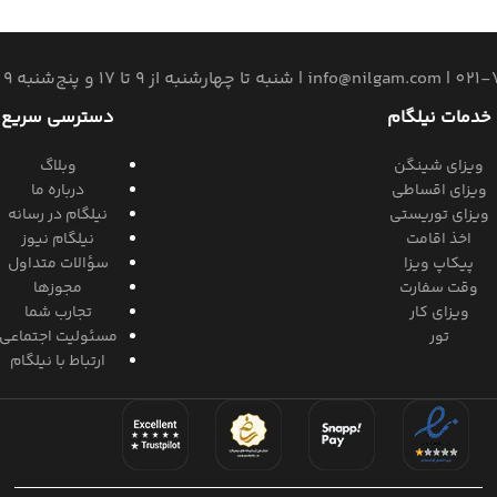
021-
|
info@nilgam.com
| شنبه تا چهارشنبه از 9 تا 17 و پنج‌شنبه 9 الی 13
خدمات نیلگام
دسترسی سریع
ویزای شینگن
وبلاگ
ویزای اقساطی
درباره ما
ویزای توریستی
نیلگام در رسانه
اخذ اقامت
نیلگام نیوز
پیکاپ ویزا
سؤالات متداول
وقت سفارت
مجوزها
ویزای کار
تجارب شما
تور
مسئولیت اجتماعی
ارتباط با نیلگام