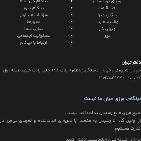
ویزای توریستی
نیلگام در رسانه
اخذ اقامت
نیلگام نیوز
پیکاپ ویزا
سؤالات متداول
وقت سفارت
مجوزها
ویزای کار
تجارب شما
تور
مسئولیت اجتماعی
ارتباط با نیلگام
دفتر تهران
خیابان‌ شریعتی، خیابان‌ دستگردی(ظفر)، پلاک 148، جنب بانک شهر، طبقه اول
کد پستی: ۱۹۱۹۷۵۴۹۴۴
نیلگام، مرزی میان ما نیست
هیـچ مرزی مانع رسیـدن به اهدافت نیست.
از اولین گام تا رسیدن به مقصد، با تجربه‌ای اثبات‌شده و تعهدی بی‌مرز، در
کنارت هستیم.
ما را در شبکه‌هـای اجتماعــــــــی دنبال کنید