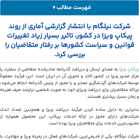
فهرست مطالب
▼
شرکت نیلگام با انتشار گزارشی آماری از روند پیکاپ ویزا در کشور، تاثیر
شرکت نیلگام با انتشار گزارشی آماری از روند
بسیار زیاد تغییرات قوانین و سیاست کشورها بر رفتار متقاضیان را بررسی
کرد.
پیکاپ ویزا در کشور، تاثیر بسیار زیاد تغییرات
بهمن ۱۴۰۲ پرتقاضاترین ماه و تیر ۱۴۰۴ کمترین میزان فروش پیکاپ در ۳
قوانین و سیاست کشورها بر رفتار متقاضیان را
سال گذشته
بررسی کرد.
بیشترین تقاضا برای کانادا و ثبت رفتار نزولی برای ویزای آمریکا
همکاری نیلگام با نزدیک به ۱۵۰۰ آژانس گردشگری از ۳۰ استان کشور
پیکاپ ویزا
به معنای ارسال و دریافت گذرنامه صادرشده متقاضی از سفارت یا
مرکز صدور ویزا در کشور ثالث و تحویل آن در ایران است. این فرآیند معمولاً
توسط شرکت‌های گردشگری معتبر و با مجوز از پلیس گذرنامه انجام می‌شود؛
چراکه متقاضیان برای دریافت ویزای خود به صورت شخصی نیازمند صرف هزینه
و زمان بسیار بیشتری هستند.
بنابراین به دلیل ساده کردن فرآیند دریافت ویزا و همچنین تعداد اندک
شرکت‌های دارای مجوز در ارائه خدمات پیکاپ، این محصول همواره از
محبوب‌ترین خدمات برای متقاضیان ویزا بوده است.
شرکت نیلگام، یکی از قدیمی‌ترین شرکت‌های فعال در زمینه ویزا و مهاجرت، با