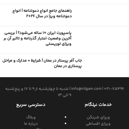
راهنمای جامع انواع دعوتنامه | انواع
دعوتنامه ویزا در سال 2026
پاسپورت ایران 10 ساله می‌شود؟ | بررسی
آخرین وضعیت اعتبار گذرنامه و تاثیر آن بر
ویزای توریستی
جاب آفر پرستار در عمان | شرایط + مدارک و مراحل
پرستاری در عمان
021-75496
|
info@nilgam.com
| شنبه تا چهارشنبه از 9 تا 17 و پنج‌شنبه
9 الی 13
خدمات نیلگام
دسترسی سریع
ویزای شینگن
وبلاگ
ویزای اقساطی
درباره ما