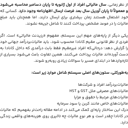
ز نظر زمانی،
سال مالیاتی افراد از اول ژانویه تا پایان دسامبر محاسبه می‌شود
 معمولاً تا پایان آوریل سال بعد فرصت ارسال اظهارنامه وجود دارد
. کسانی که
خود اشتغال هستند زمان بیشتری برای ارسال دارند، اما همچنان باید مبلغ
مالیات را در موعد مشخص پرداخت کنند تا شامل جریمه نشوند.
یکی دیگر از پایه‌های مهم این سیستم، مفهوم «رزیدنت مالیاتی» است. اگر
فردی از نظر قانونی مقیم کانادا محسوب شود، باید مالیات‌بردرآمد جهانی خود
را گزارش دهد؛ درحالی‌که افراد غیرمقیم فقط بابت درآمدی که داخل کانادا به
دست آورده‌اند مالیات پرداخت می‌کنند. همین تفاوت باعث می‌شود بسیاری از
تازه‌واردها در ابتدای مسیر با سوالات زیادی روبه‌رو شوند.
به‌طورکلی، ستون‌های اصلی سیستم شامل موارد زیر است:
مالیات‌بردرآمد افراد و شرکت‌ها
مالیات‌های مصرفی مثل GST و HST
مالیات‌های مرتبط با حقوق و مزایا
مالیات‌های خاص مانند کربن یا سود سرمایه
درک این ساختار پایه‌ای کمک می‌کند در ادامه مقاله راحت‌تر بفهمیم که مالیات
در کانادا چقدر است و هر نوع مالیات چه تاثیری روی هزینه‌های واقعی زندگی
دارد.