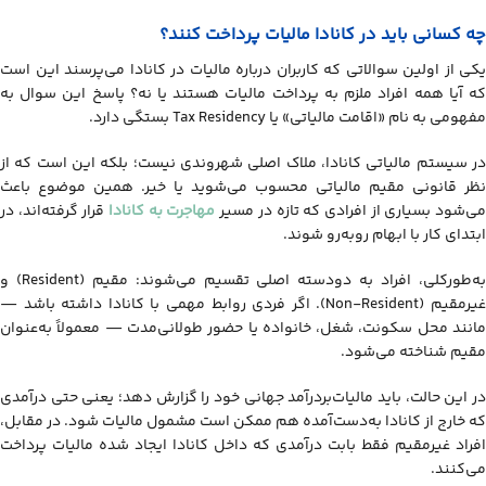
چه کسانی باید در کانادا مالیات پرداخت کنند؟
یکی از اولین سوالاتی که کاربران درباره مالیات در کانادا می‌پرسند این است
که آیا همه افراد ملزم به پرداخت مالیات هستند یا نه؟ پاسخ این سوال به
مفهومی به نام «اقامت مالیاتی» یا Tax Residency بستگی دارد.
در سیستم مالیاتی کانادا، ملاک اصلی شهروندی نیست؛ بلکه این است که از
نظر قانونی مقیم مالیاتی محسوب می‌شوید یا خیر. همین موضوع باعث
ی‌شود بسیاری از افرادی که تازه در مسیر
مهاجرت به کانادا
قرار گرفته‌اند، در
ابتدای کار با ابهام روبه‌رو شوند.
به‌طورکلی، افراد به دودسته اصلی تقسیم می‌شوند: مقیم (Resident) و
غیرمقیم (Non-Resident). اگر فردی روابط مهمی با کانادا داشته باشد —
مانند محل سکونت، شغل، خانواده یا حضور طولانی‌مدت — معمولاً به‌عنوان
مقیم شناخته می‌شود.
در این حالت، باید مالیات‌بردرآمد جهانی خود را گزارش دهد؛ یعنی حتی درآمدی
که خارج از کانادا به‌دست‌آمده هم ممکن است مشمول مالیات شود. در مقابل،
افراد غیرمقیم فقط بابت درآمدی که داخل کانادا ایجاد شده مالیات پرداخت
می‌کنند.