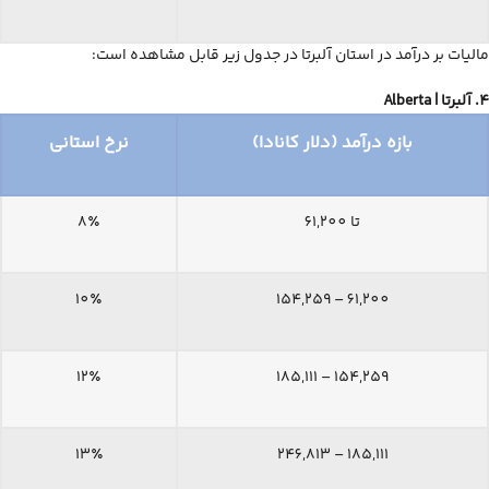
مالیات بر درآمد در استان آلبرتا در جدول زیر قابل مشاهده است:
4. آلبرتا |
Alberta
بازه درآمد (دلار کانادا)
نرخ استانی
تا 61,200
8٪
10٪
61,200 – 154,259
12٪
154,259 – 185,111
13٪
185,111 – 246,813