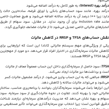
می‌شود
درآمد بهره (Interest):
به طور کامل به درآمد اضافه می‌شود
درآمد بهره، مانند سود حساب‌های بانکی یا اوراق قرضه، ساده‌ترین حالت را
دارد؛ زیرا 100 درصد آن به درآمد سالانه اضافه می‌شود و هیچ معافیت خاصی
مانند inclusion rate برای آن وجود ندارد. در مقابل، سود سهام از طریق
اعتبارهای مالیاتی خاصی تعدیل می‌شود تا از مالیات مضاعف جلوگیری گردد.
نقش حساب‌های TFSA و RRSP در کاهش مالیات
یکی از ویژگی‌های مهم سیستم مالیاتی کانادا این است که ابزارهایی برای
کاهش مالیات سرمایه‌گذاری در اختیار افراد قرار می‌دهد. دو مورد از مهم‌ترین
آن‌ها TFSA و RRSP هستند:
TFSA:
سود حاصل از سرمایه‌گذاری داخل این حساب معمولاً معاف از مالیات
است و برداشت‌ها نیز مالیات ایجاد نمی‌کند.
RRSP:
مبالغی که به این حساب واریز می‌شود، از درآمد مشمول مالیات کسر
می‌شود و می‌تواند مالیات سالانه را کاهش دهد.
این ابزارها باعث می‌شوند سرمایه‌گذاران بتوانند با برنامه‌ریزی مناسب، ساختار
مالیاتی خود را بهینه کنند. تفاوت در نحوه مالیات‌گیری از سود سرمایه، سود
سهام و بهره نشان می‌دهد که مدیریت درآمدهای سرمایه‌ای نیازمند شناخت
دقیق قوانین است؛ زیرا انتخاب نوع سرمایه‌گذاری می‌تواند تأثیر مستقیمی بر