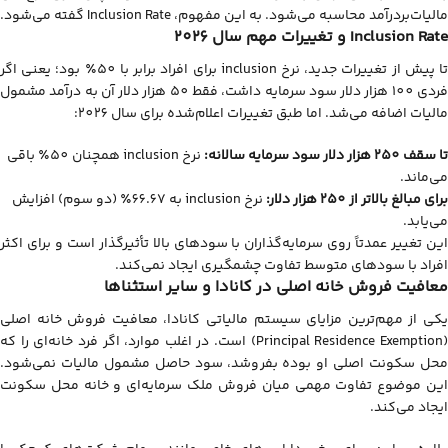
مالیات‌بردرآمد محاسبه می‌شود. به این مفهوم، Inclusion Rate گفته می‌شود.
Inclusion Rate و تغییرات مهم سال 2026
تا پیش از تغییرات جدید، نرخ inclusion برای افراد برابر با 50٪ بود؛ یعنی اگر
فردی 100 هزار دلار سود سرمایه داشت، فقط 50 هزار دلار آن به درآمد مشمول
مالیات اضافه می‌شد. اما طبق تغییرات اعلام‌شده برای سال 2026:
تا سقف 250 هزار دلار سود سرمایه سالانه:
نرخ inclusion همچنان 50٪ باقی
می‌ماند.
برای مبالغ بالاتر از 250 هزار دلار:
نرخ inclusion به 66.67٪ (دو سوم) افزایش
می‌یابد.
این تغییر عمدتاً روی سرمایه‌گذاران با سودهای بالا تأثیرگذار است و برای اکثر
افراد با سودهای متوسط تفاوت چشمگیری ایجاد نمی‌کند.
معافیت فروش خانه اصلی در کانادا و سایر استثناها
یکی از مهم‌ترین مزایای سیستم مالیاتی کانادا، معافیت فروش خانه اصلی
(Principal Residence Exemption) است. در اغلب موارد، اگر فرد خانه‌ای را که
محل سکونت اصلی او بوده بفروشد، سود حاصل مشمول مالیات نمی‌شود.
این موضوع تفاوت مهمی میان فروش ملک سرمایه‌ای و خانه محل سکونت
ایجاد می‌کند.