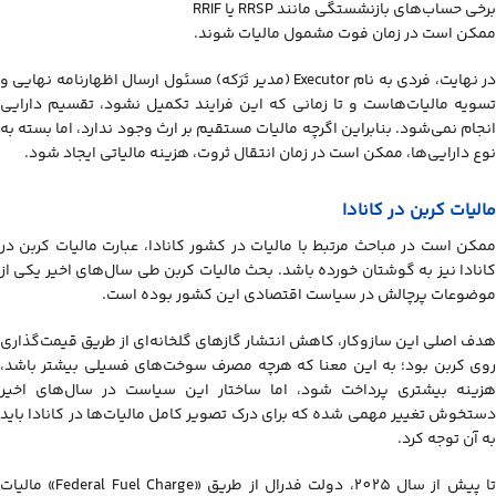
برخی حساب‌های بازنشستگی مانند RRSP یا RRIF
ممکن است در زمان فوت مشمول مالیات شوند.
در نهایت، فردی به نام Executor (مدیر تَرَکه) مسئول ارسال اظهارنامه نهایی و
تسویه مالیات‌هاست و تا زمانی که این فرایند تکمیل نشود، تقسیم دارایی
انجام نمی‌شود. بنابراین اگرچه مالیات مستقیم بر ارث وجود ندارد، اما بسته به
نوع دارایی‌ها، ممکن است در زمان انتقال ثروت، هزینه مالیاتی ایجاد شود.
مالیات کربن در کانادا
ممکن است در مباحث مرتبط با مالیات در کشور کانادا، عبارت مالیات کربن در
کانادا نیز به گوشتان خورده باشد. بحث مالیات کربن طی سال‌های اخیر یکی از
موضوعات پرچالش در سیاست اقتصادی این کشور بوده است.
هدف اصلی این سازوکار، کاهش انتشار گازهای گلخانه‌ای از طریق قیمت‌گذاری
روی کربن بود؛ به این معنا که هرچه مصرف سوخت‌های فسیلی بیشتر باشد،
هزینه بیشتری پرداخت شود، اما ساختار این سیاست در سال‌های اخیر
دستخوش تغییر مهمی شده که برای درک تصویر کامل مالیات‌ها در کانادا باید
به آن توجه کرد.
تا پیش از سال 2025، دولت فدرال از طریق «Federal Fuel Charge» مالیات