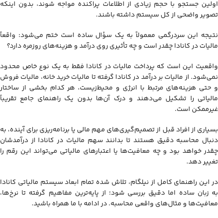
مالیات خرید خانه در کانادا
اولین جستجو با حجم زیادی از اطلاعات پراکنده مواجه شوند، بدون اینکه
تصویر واضحی از کل سیستم داشته باشند.
مالیات بر سود سرمایه در کانادا
مالیات شرکت ‌ها در کانادا
نتیجه این سردرگمی معمولاً به یک سؤال ساده است ختم می‌شود: واقعاً
مالیات در کانادا چقدر است و چه تأثیری روی درآمد و هزینه‌های روزمره دارد؟
مالیات بر ارث در کانادا
مالیات کربن در کانادا
واقعیت این است که پرداخت مالیات در کانادا فقط به یک نوع خاص محدود
نمی‌شود. از مالیات بر درآمد در کانادا گرفته تا مالیات خرید خانه، مالیات فروش
مالیات سرمایه‌ گذاری در کانادا
و حتی هزینه‌های مرتبط با انرژی و محیط‌زیست، هر کدام بخشی از ساختار
مالیات استانی در کانادا
مالیاتی را تشکیل می‌دهند و درک آن‌ها بدون یک راهنمای جامع تقریباً
غیرممکن است.
معافیت مالیاتی در کانادا
ددلاین‌ و فرایند پرداخت مالیات در کانادا
بسیاری از افراد قبل از تصمیم‌گیری‌های مهم مالی یا برنامه‌ریزی برای آینده، به
دنبال محاسبه دقیق هستند تا بدانند سهم مالیات در کانادا از درآمدشان
چقدر خواهد بود و چه معافیت‌ها یا اعتبارهای مالیاتی می‌تواند این رقم را
تغییر دهد.
در این راهنمای کامل از نیلگام، تلاش شده تمام ابعاد سیستم مالیاتی کانادا
به زبان ساده اما دقیق بررسی شود؛ از پایه‌ترین مفاهیم گرفته تا نرخ‌ها،
معافیت‌ها و مثال‌های واقعی محاسبه. در ادامه با ما همراه باشید.