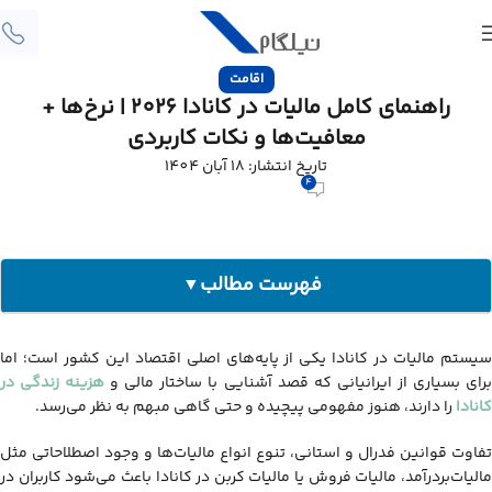
اقامت
راهنمای کامل مالیات در کانادا 2026 | نرخ‌ها +
معافیت‌ها و نکات کاربردی
تاریخ انتشار: 18 آبان 1404
4
فهرست مطالب
▼
سیستم مالیاتی کانادا چگونه کار می‌کند؟
سیستم مالیات در کانادا یکی از پایه‌های اصلی اقتصاد این کشور است؛ اما
چه کسانی باید در کانادا مالیات پرداخت کنند؟
رای بسیاری از ایرانیانی که قصد آشنایی با ساختار مالی و
هزینه‌ زندگی در
مالیات بر درآمد در کانادا
کانادا
را دارند، هنوز مفهومی پیچیده و حتی گاهی مبهم به نظر می‌رسد.
مالیات حقوق در کانادا | Payroll Taxes
تفاوت قوانین فدرال و استانی، تنوع انواع مالیات‌ها و وجود اصطلاحاتی مثل
مالیات فروش در کانادا (GST، HST، PST)
مالیات‌بردرآمد، مالیات فروش یا مالیات کربن در کانادا باعث می‌شود کاربران در