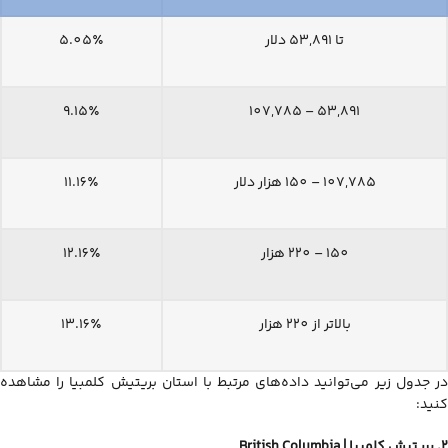
تا 53,891 دلار
5.05٪
9.15٪
53,891 – 107,785
107,785 – 150 هزار دلار
11.16٪
150 – 220 هزار
12.16٪
بالاتر از 220 هزار
13.16٪
در جدول زیر می‌توانید داده‌های مرتبط با استان بریتیش کلمبیا را مشاهده
کنید:
2. بریتیش کلمبیا |
British Columbia