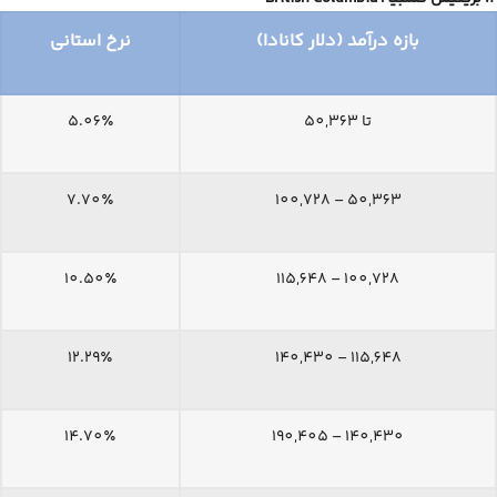
بازه درآمد (دلار کانادا)
نرخ استانی
تا 50,363
5.06٪
7.70٪
50,363 – 100,728
10.50٪
100,728 – 115,648
12.29٪
115,648 – 140,430
14.70٪
140,430 – 190,405