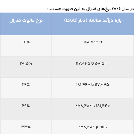
در سال 2026 نرخ‌های فدرال به این صورت هستند:
بازه درآمد سالانه (دلار کانادا)
نرخ مالیات فدرال
تا 58,523
14٪
58,523 تا 117,045
20.5٪
117,045 تا 181,440
26٪
181,440 تا 258,482
29٪
بالاتر از 258,482
33٪