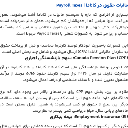
مالیات حقوق در کانادا | Payroll Taxes
بسیاری از افرادی که تازه با سیستم مالیات در کانادا آشنا می‌شوند، تصور
می‌کنند تنها مبلغی که از حقوقشان کم می‌شود، همان مالیات‌بردرآمد است؛
درحالی‌که بخش مهمی از اختلاف بین حقوق ناخالص و مبلغی که واقعاً به
حساب واریز می‌شود، به کسورات شغلی یا Payroll Taxes مربوط است.
این کسورات به‌صورت خودکار توسط کارفرما محاسبه و قبل از پرداخت حقوق
به سازمان مالیاتی کانادا (CRA) ارسال می‌شود و شامل چند بخش اصلی است.
Canada Pension Plan (CPP)؛ سهم بازنشستگی اجباری
CPP نوعی برنامه بازنشستگی ملی است که هم کارمند و هم کارفرما در آن
مشارکت دارند. در سال 2026 نرخ سهم کارمند حدود 5.95 درصد از درآمد
مشمول تعیین شده و تا سقف مشخصی از درآمد اعمال می‌شود.
علاوه بر این، بخش دوم CPP برای درآمدهای بالاتر نیز وجود دارد که نرخ
جداگانه‌ای دارد. نکته مهم این است که پس از رسیدن فرد به سقف سالانه،
دیگر این مبلغ از حقوق او کسر نمی‌شود؛ به همین دلیل ممکن است در
ماه‌های پایانی سال، مبلغ دریافتی کمی بیشتر به نظر برسد.
Employment Insurance (EI)؛ بیمه بیکاری
یکی دیگر از کسورات مهم، EI است که نوعی بیمه حمایتی برای شرایطی مثل