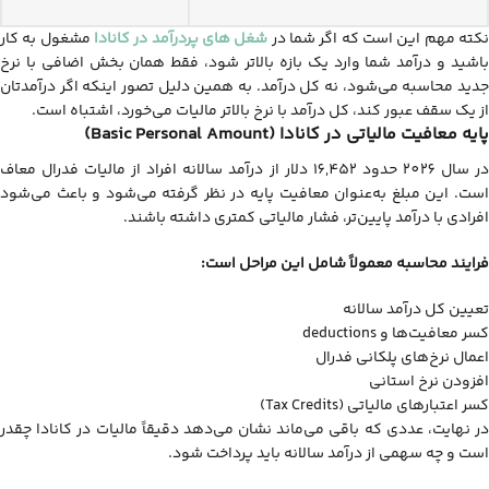
کته مهم این است که اگر شما در
شغل های پردرآمد در کانادا
مشغول به کار
باشید و درآمد شما وارد یک بازه بالاتر شود، فقط همان بخش اضافی با نرخ
جدید محاسبه می‌شود، نه کل درآمد. به همین دلیل تصور اینکه اگر درآمدتان
از یک سقف عبور کند، کل درآمد با نرخ بالاتر مالیات می‌خورد، اشتباه است.
پایه معافیت مالیاتی در کانادا (Basic Personal Amount)
در سال 2026 حدود 16,452 دلار از درآمد سالانه افراد از مالیات فدرال معاف
است. این مبلغ به‌عنوان معافیت پایه در نظر گرفته می‌شود و باعث می‌شود
افرادی با درآمد پایین‌تر، فشار مالیاتی کمتری داشته باشند.
فرایند محاسبه معمولاً شامل این مراحل است:
تعیین کل درآمد سالانه
کسر معافیت‌ها و deductions
اعمال نرخ‌های پلکانی فدرال
افزودن نرخ استانی
کسر اعتبارهای مالیاتی (Tax Credits)
در نهایت، عددی که باقی می‌ماند نشان می‌دهد دقیقاً مالیات در کانادا چقدر
است و چه سهمی از درآمد سالانه باید پرداخت شود.