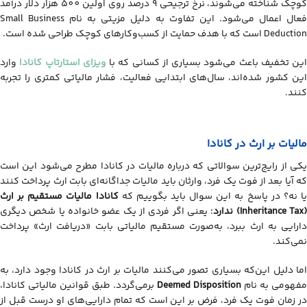
کوچک شناخته می‌شوند، نرخ ترجیحی 9 درصد روی اولین 500 هزار دلار درآمد
فعال اعمال می‌شود. این تفاوت به دلیل مزیتی به نام Small Business
Deduction است که با هدف حمایت از کسب‌وکارهای کوچک طراحی شده است.
این تخفیف باعث می‌شود بسیاری از کسانی که با
ویزای استارتاپ کانادا
وارد
این کشور شده‌اند، سال‌های ابتدایی فعالیت، فشار مالیاتی کمتری را تجربه
کنند.
مالیات بر ارث در کانادا
یکی از رایج‌ترین سوالاتی که درباره مالیات در کانادا مطرح می‌شود این است
که آیا بعد از فوت یک فرد، وارثان باید مالیات جداگانه‌ای بابت ارث پرداخت کنند
ا نه؟ در پاسخ به این سوال باید بگوییم که
کانادا مالیات مستقیم بر ارث
Inheritance Tax
) ندارد
؛ یعنی اگر فردی از یک عضو خانواده یا شخص دیگری
دارایی به ارث ببرد، به‌صورت مستقیم مالیاتی بابت «دریافت ارث» پرداخت
نمی‌کند.
اما دلیل این‌که بسیاری تصور می‌کنند مالیات بر ارث در کانادا وجود دارد، به
مفهومی به نام
Deemed Disposition
برمی‌گردد. طبق قوانین مالیاتی کانادا،
در زمان فوت یک فرد، فرض بر این است که تمام دارایی‌های او درست قبل از