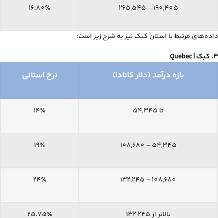
16.80٪
190,405 – 265,545
داده‌های مرتبط با استان کبک نیز به شرح زیر است:
3. کبک |
Quebec
بازه درآمد (دلار کانادا)
نرخ استانی
تا 54,345
14٪
19٪
54,345 – 108,680
24٪
108,680 – 132,245
بالاتر از 132,245
25.75٪