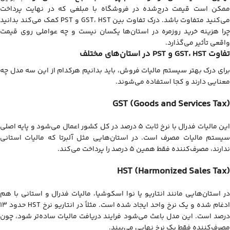
ممکن است قیمت درج‌شده در فروشگاه با مبلغی که در نهایت پرداخت
می‌کنید متفاوت باشد. درک تفاوت بین GST، HST و PST کمک می‌کند بدانید
چرا هزینه خرید روزمره در استان‌ها یکسان نیست و چه عواملی روی قیمت
واقعی تأثیر می‌گذارد.
تفاوت GST، HST و PST در استان‌های مختلف
برای درک بهتر سیستم مالیات فروش، باید بدانیم هرکدام از این سه مدل چه
معنایی دارند و کجا استفاده می‌شوند.
GST (Goods and Services Tax)
این مالیات فدرال با نرخ ثابت 5 درصد در کل کشور اعمال می‌شود و پایه اصلی
سیستم مالیات مصرف است. در استان‌هایی مثل آلبرتا که مالیات استانی
ندارند، مصرف‌کننده فقط همین 5 درصد را پرداخت می‌کند.
HST (Harmonized Sales Tax)
در استان‌هایی مانند انتاریو یا نوا اسکوشیا، مالیات فدرال و استانی با هم
ادغام شده و یک نرخ واحد ایجاد شده است. مثلاً در انتاریو نرخ HST حدود 13
درصد است. این مدل باعث می‌شود فرایند دریافت مالیات ساده‌تر شود، چون
مصرف‌کننده فقط یک نرخ نهایی می‌بیند.