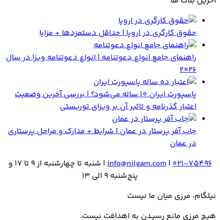
آخرین بلاگ ها
حقوق کارگری در اروپا | حداقل دستمزدها + مزایا
راهنمای جامع انواع دعوتنامه | انواع دعوتنامه ویزا در سال
2026
پاسپورت ایران 10 ساله می‌شود؟ | بررسی آخرین وضعیت
اعتبار گذرنامه و تاثیر آن بر ویزای توریستی
جاب آفر پرستار در عمان | شرایط + مدارک و مراحل پرستاری
در عمان
021-75496
|
info@nilgam.com
| شنبه تا چهارشنبه از 9 تا 17 و
پنج‌شنبه 9 الی 13
نیلگام، مرزی میان ما نیست
هیـچ مرزی مانع رسیـدن به اهدافت نیست.