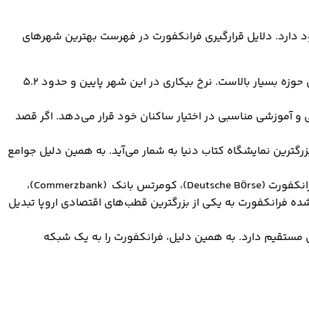
د دارد. دلایل قرارگیری فرانکفورت در فهرست بهترین شهرهای
فرانکفورت یکی از مهم‌ترین مراکز مالی جهان به شمار می‌آید و به همین دلیل، تقاضا برای نیروی کار متخصص در این حوزه بسیار بالاست. نرخ بیکاری در این شهر پایین و حدود 5.2
 آموزشی مناسبی در اختیار ساکنان خود قرار می‌دهد. اگر قصد
ترین نمایشگاه کتاب دنیا به شمار می‌آید. به همین دلیل جوامع
در شهر فرانکفورت، مراکز مالی بزرگی از جمله بانک مرکزی اروپا (ECB)، بورس اوراق بهادار فرانکفورت (Deutsche Börse)، کومرتس بانک (Commerzbank)،
 (JPMorgan Chase) و گلدمن ساکز (Goldman Sachs) وجود دارد که باعث شده فرانکفورت به یکی از بزرگترین قطب‌های اقتصادی اروپا تبدیل
ای مستقیم دارد. به همین دلیل، فرانکفورت را به یک شبکه