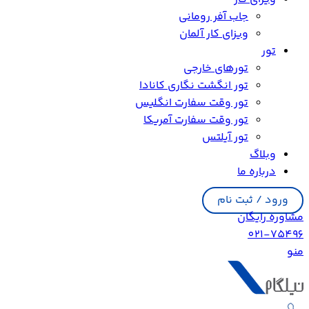
جاب آفر رومانی
ویزای کار آلمان
تور
تورهای خارجی
تور انگشت نگاری کانادا
تور وقت سفارت انگلیس
تور وقت سفارت آمریکا
تور آیلتس
وبلاگ
درباره ما
ورود / ثبت نام
مشاوره رایگان
021-75496
منو