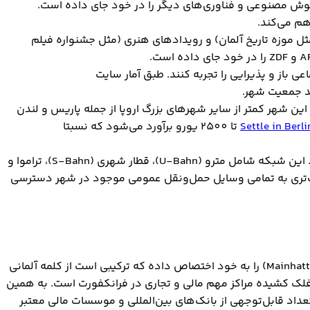
 هوش مصنوعی و فناوری‌های دیگر را در خود جای داده است.
هم می‌کند.
ثل موزه تاریخ آلمان) و رویدادهای هنری (مثل جشنواره فیلم
باز و پذیرایی را تجربه کنند. طبق آمار سایت
این شهر کمتر از سایر شهرهای بزرگ اروپا از جمله پاریس و لندن
Settle in Berli
1500 تا 2500 یورو برآورد می‌شود که نسبتا
شبکه حمل‌ونقل عمومی شهر برلین، درست مانند سایر بخش‌های آن منظم و دقیق است. این شبکه شامل مترو (U-Bahn)، قطار شهری (S-Bahn)، تراموا و
اسب‌تری به تمامی وسایل حمل‌ونقل عمومی موجود در شهر دسترسی
سومین شهر که در فهرست بهترین شهرهای آلمان برای مهاجرت کاری قرار می‌گیرد، فرانکفورت است. فرانکفورت، لقب "ماین هتَن " (Mainhattan) را به خود اختصاص داده که ترکیبی است از کلمه آلمانی
 آسمان‌خراش‌های سر به فلک کشیده مراکز مهم مالی و تجاری در فرانکفورت است. به همین
داد قابل‌توجهی از بانک‌های بین‌المللی و موسسات مالی معتبر