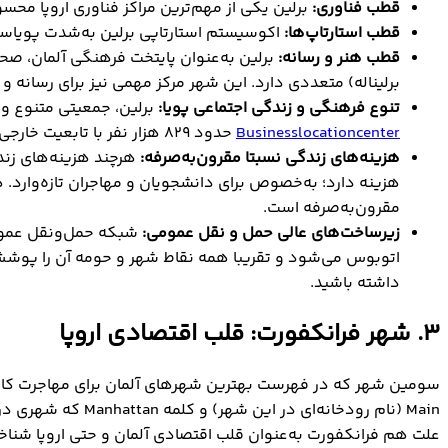
قطب فناوری:
برلین یکی از مهم‌ترین مراکز فناوری اروپا مح
قطب استارتاپ‌ها:
اکوسیستم استارتاپی برلین به‌شدت پویاست 
قطب هنر و رسانه:
برلین به‌عنوان پایتخت فرهنگی آلمان، صحن
برلیناله) متعددی دارد. این شهر مرکز مهمی نیز برای رسانه و سرگرمی به شمار 
تنوع فرهنگی و زندگی اجتماعی پویا
:
برلین، جمعیتی متنوع و 
Businesslocationcenter
حدود 829 هزار نفر با تابعیت خارجی (از بیش از 190 کشور دنیا) در برلین زندگی می‌کنند؛ یعنی 22.5 درصد جمعیت شهر.
هزینه‌های زندگی نسبتا مقرون‌به‌صرفه:
هرچند هزینه‌های زندگ
هزینه دارد؛ به‌خصوص برای دانشجویان و مهاجران تازه‌وارد.
مقرون‌به‌صرفه است.
زیرساخت‌های عالی حمل و نقل عمومی:
اتوبوس می‌شود و تقریبا همه نقاط شهر و حومه آن را پوشش
داشته باشید.
3. شهر فرانکفورت: قلب اقتصادی اروپا
Main (نام رودخان
علت هم فرانکفورت به‌عنوان قلب اقتصادی آلمان و حتی اروپا شناخت