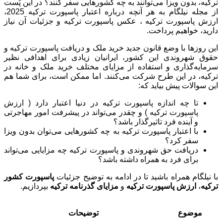
انواع پاسپورت ترکیه
ترکیه، بدون ویزا می‌توانند به چه کشورهایی سفر کنند؟ در این پُست
مزایای پاسپورت ترکیه
از مجله نیلگام به هر آنچه درباره اعتبار پاسپورت ترکیه 2025،
نحوه اقدام برای دریافت پاسپورت و حق شهروندی ترکیه
ارزش پاسپورت ترکیه ، عکس پاسپورت ترکیه و جزئیات آن نیاز
گرفتن پاسپورت کشور ترکیه چند روز طول میکشد؟
دارید، خواهیم پرداخت.
ویزای آمریکا با پاسپورت ترکیه
سفر به اروپا با پاسپورت ترکیه
این روزها با وضع قانون جدید خرید ملک و دریافت پاسپورت ترکیه و
حقوق شهروندی این کشور، ایرانیان زیادی برای اهدافی نظیر
سرمایه‌گذاری و استفاده از مزایای مختلف خرید ملک و خانه در
ترکیه، در این طرح شرکت می‌کنند. اما ممکن است، برای شما هم
این سوالات پیش بیاید که:
تا چه اندازه پاسپورت ترکیه در دنیا اعتبار دارد ( ارزش
پاسپورت ترکیه ) و چقدر می‌تواند در پیشرفت امور مهاجرتی
و آینده فرد تاثیرگذار باشد؟
با اعتبار پاسپورت ترکیه به چه کشورهایی می‌توان بدون ویزا
سفر کرد؟
دریافت حق شهروندی و پاسپورت ترکیه چه مزایایی می‌تواند
برای فرد به همراه داشته باشد؟
با نیلگام همراه باشید تا در ادامه به توضیح جزئیات
پاسپورت کشور
ترکیه
،
ارزش پاسپورت ترکیه
و
مزایای گذرنامه ترکیه
بپردازیم.
موضوع
توضیحات