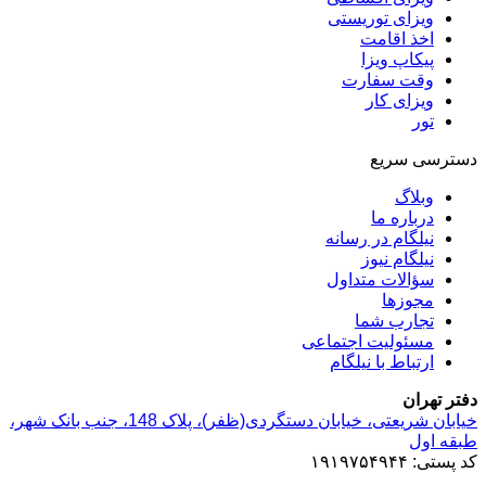
ویزای توریستی
اخذ اقامت
پیکاپ ویزا
وقت سفارت
ویزای کار
تور
دسترسی سریع
وبلاگ
درباره ما
نیلگام در رسانه
نیلگام نیوز
سؤالات متداول
مجوزها
تجارب شما
مسئولیت اجتماعی
ارتباط با نیلگام
دفتر تهران
خیابان‌ شریعتی، خیابان‌ دستگردی(ظفر)، پلاک 148، جنب بانک شهر،
طبقه اول
کد پستی: ۱۹۱۹۷۵۴۹۴۴