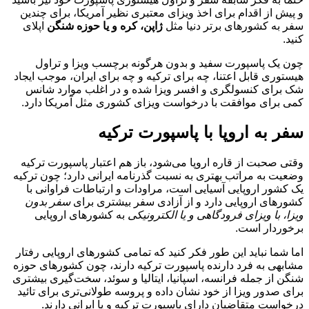
و پیش از اقدام برای اخذ ویزای معتبری نظیر آمریکا، برای چندین
سفر به کشورهای برتر دنیا مثل
ژاپن، کره و یا حوزه شنگن
اپلای
کنید.
چون یک پاسپورت سفید و بدون هرگونه برچسب ویزا و تراول
هیستوری قابل اعتنا، چه برای ترکیه و چه برای ایران، موجب ایجاد
شک برای کنسولگری و افسر ویزا شده و در اغلب موارد شانس
کمی برای موافقت با درخواست ویزای کشوری مثل آمریکا دارد.
سفر به اروپا با پاسپورت ترکیه
وقتی صحبت از قاره اروپا می‌شود، باز هم اعتبار پاسپورت ترکیه
وضعیت به مراتب بهتری به نسبت گذرنامه ایرانی دارد؛ چون ترکیه
یک کشور اروپایی آسیایی است، مراودات و ارتباطات فراوانی با
کشورهای اروپایی دارد و از آزادی سفر بیشتری برای
سفر بدون
ویزا، با ویزای فرودگاهی و یا الکترونیکی
به کشورهای اروپایی
برخوردار است.
اما شما نباید این طور فکر کنید که تمامی کشورهای اروپایی رفتار
مشابهی به فرد دارنده پاسپورت ترکیه دارند، چون کشورهای حوزه
شنگن از جمله فرانسه، اسپانیا، ایتالیا و سوئد، سخت‌گیری بیشتری
برای صدور ویزا از خود نشان داده و پروسه طولانی‌تری برای تائید
درخواست متقاضیان دارای پاسپورت ترکیه و یا ایرانی دارند.