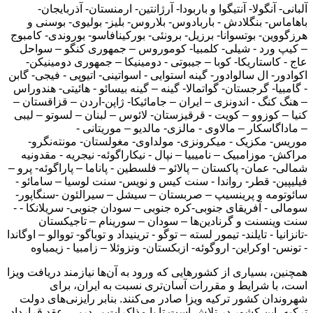
آلبانی- آنگولا- آنتیگوا و باربودا- آرژانتین- ارمنستان- آذربایجان-
باهاماس- بنگلادش - باربادوس- بلاروس- بلیز- بولیوی- بوسنی و
هرزگووین- بوتسوانا- برزیل- برونئی- بورکینافاسو- بوروندی- کامبوج
– کیپ ورد - شیلی- کلمبیا- کوموروس – جمهوری کنگو – سواحل
عاج - کاستاریکا- کوبا – جیبوتی - دومینیکا – جمهوری دومینیکن-
اکوادور- ال سالوادور- گینه استوایی - اسواتینی- اتیوپی - فیجی- گابن
- گامبیا- گرجستان- گواتمالا- گینه – گینه بیسائو - هائیتی- هندوراس
– هنگ کنگ - اندونزی – ایران – جامائیکا- ژاپن-اردن – قزاقستان –
کنیا – کوزوو – کویت - قرقیزستان- لائوس – لبنان – لسوتو – لیبی
– ماداگاسکار – مالاوی - مالزی- مالدیو – موریتانی -
موریس- مکزیک - میکرونزی- مولداوی- مغولستان- مونته‌نگرو-
مراکش- موزامبیک – نامیبیا – نپال - نیکاراگوئه- نیجریه - مقدونیه
شمالی- عمان- پاکستان – پالائو – فلسطین - پاناما – پاراگوئه- پرو –
فیلیپین- قطر- رواندا - سنت کیس و نویس- سنت لوسیا – سامائو -
سائوتومه و پرینسیپ – صربستان – سیشل – سیرالئون -سنگاپور-
سومالی - آفریقای جنوبی-کره جنوبی – سودان جنوبی- سریلانکا - -
سنت وینسنت و گرنادین‌ها – سودان – سورینام – تاجیکستان
-تانزانیا - تایلند- تیمور لسته – توگو - ترینیداد و توباگو- تووالو – اوگاندا
- تونس- اوکراین- اروگوئه- ازبکستان- ونزوئلا – زامبیا - زیمباوه
همچنین، بسیاری از کشورهایی که ورود به آن‌ها نیازمند دریافت ویزا
است، با شرایط و مقررات آسان‌تری نسبت به ایران، برای
شهروندان کشور ترکیه ویزا صادر می‌کنند. بنابر رایزنی‌های دولت
ترکیه، این کشور در تلاش است تا با مذاکرات پی‌در‌پی، عقد قرارداد