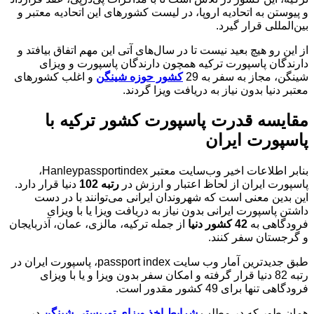
و پیوستن به اتحادیه اروپا، در لیست کشورهای این اتحادیه معتبر و
بین‌المللی قرار گیرد.
از این رو هیچ بعید نیست تا در سال‌های آتی این مهم اتفاق بیافتد و
دارندگان پاسپورت ترکیه همچون دارندگان پاسپورت و ویزای
شینگن، مجاز به سفر به 29
کشور حوزه شینگن
و اغلب کشورهای
معتبر دنیا بدون نیاز به دریافت ویزا گردند.
مقایسه قدرت پاسپورت کشور ترکیه با
پاسپورت ایران
بنابر اطلاعات اخیر وب‌سایت معتبر Hanleypassportindex،
پاسپورت ایران از لحاظ اعتبار و ارزش در
رتبه 102
دنیا قرار دارد.
این بدین معنی است که شهروندان ایرانی می‌توانند با در دست
داشتن پاسپورت ایرانی بدون نیاز به دریافت ویزا یا با ویزای
فرودگاهی به
42 کشور دنیا
از جمله ترکیه، مالزی، عمان، آذربایجان
و گرجستان سفر کنند.
طبق جدیدترین آمار وب سایت passport index، پاسپورت ایران در
رتبه 82 دنیا قرار گرفته و امکان سفر بدون ویزا و یا با ویزای
فرودگاهی تنها برای 49 کشور مقدور است.
همان طور که در مطلب
شرایط اخذ
ویزای توریستی شینگن
در