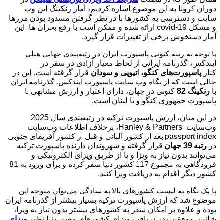
دوران کرونا به این موضوع اشاره کردیم، آمار رنکینگ این وب
سایت و دسترسی به کشورها با در نظر گرفتن مسدود بودن مرزها
و مشکل covid-19 ارائه شده و ممکن است با رفع بحران ها، این
آمار دستخوش برخی از تغییرات قرار گیرد.
با توجه به رتبه کنونی پاسپورت ایران در رتبه‌بندی جهانی هنلی
ایندکس، گذرنامه ایرانی از لحاظ معیار آزادی در سفر در
کنار
پاسپورت‌های کنگو، اتیوپی و سودان
قرار گرفته است. این در
حالی است که از نگاه وب سایت پاسپورت ایندکس، گذرنامه ایران
با
رنکینگ 82
کنونی در جهان، دارای اعتبار و ارزش مشابهی با
پاسپورت جمهوری کنگو و یا لبنان است.
در این میان، ارزش پاسپورت ترکیه در رتبه‌بندی سال 2025
وب‌سایت Hanley & Partners، برخلاف اطلاعات وب‌سایت
passport index بعد از کشور آلبانی و قبل از کشور آفریقای جنوبی
در
رتبه 39 جهان
قرار گرفته و شهروندان دارنده پاسپورت ترکیه
می‌توانند بدون نیاز به ویزا و یا از طریق ویزای الکترونیکی و
فرودگاهی به مجموع 117 کشور دنیا سفر کرده و برای ورود به 81
کشور دیگر اقدام به دریافت ویزا کنند.
با یک نگاه به لیست کشورهای بالا به سادگی می‌توان متوجه این
موضوع شد که ارزش پاسپورت ترکیه بسیار بیشتر از گذرنامه ایران
بوده و علاوه بر امکان سفر به کشورهای بیشتر بدون نیاز به ویزا،
شانس موفقیت در دریافت ویزای کشورهای معتبر دنیا نظیر
ویزای