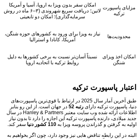
امکان سفر بدون ویزا به اروپا، آسیا و آمریکا
مزایای پاسپورت
لاتین؛ دریافت سریع شهروندی (۳–۶ ماه در روش
ترکیه
سرمایه‌گذاری)؛ امکان دو تابعیتی
نیاز به ویزا برای ورود به کشورهای حوزه شنگن،
محدودیت‌ها
آمریکا، کانادا و استرالیا
امکان اخذ ویزای
نسبتاً آسان‌تر نسبت به برخی کشورها به دلیل
شنگن
روابط ترکیه با اتحادیه اروپا
اعتبار پاسپورت ترکیه
طبق آخرین آمار سال 2025 در ارتباط با قوی‌ترین پاسپورت‌های
دنیا، پاسپورت ترکیه دارای
رتبه 52
در جهان است. از این رو بنابر
اطلاعات ارائه شده وب سایت معتبر Hanley & Partners در سال
جدید میلادی، دارنده پاسپورت ترکیه این اجازه را دارد تا بدون نیاز
اولیه به گرفتن و گذراندن پروسه ویزا به
110 کشور دنیا
سفر کند.
البته در این رابطه تناقض هایی نیز وجود دارد، چون اگر بخواهیم به