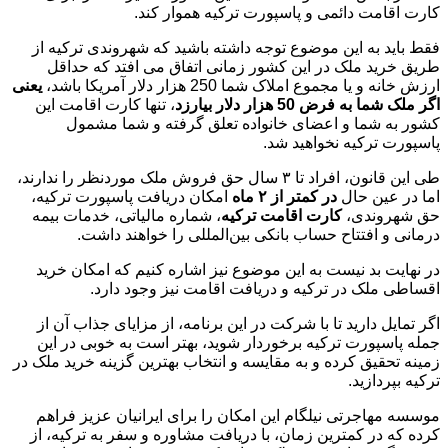
کارت اقامت دائمی و پاسپورت ترکیه هموار کند.
فقط باید به این موضوع توجه داشته باشید که شهروندی ترکیه از
طریق خرید ملک در این کشور زمانی اتفاق می افتد که حداقل
ارزش خانه و یا مجموع املاک شما 250 هزار دلار آمریکا باشد،
یعنی
اگر ملک شما به فرض 50 هزار دلار بیارزد
، تنها کارت اقامت این
کشور به شما و اعضای خانواده تعلق گرفته و شما مشمول
پاسپورت ترکیه نخواهید شد.
طی این قانون، افراد تا ۳ سال حق فروش ملک موردنظر را ندارند،
اما در عین حال
در کمتر از
۲
ماه
امکان دریافت پاسپورت ترکیه،
حق شهروندی،
کارت اقامت ترکیه
، شماره مالیاتی، خدمات بیمه
درمانی و افتتاح حساب بانکی بین‌المللی را خواهند داشت.
در نهایت بد نیست به این موضوع نیز اشاره کنیم که امکان خرید
اقساطی ملک در ترکیه و دریافت اقامت نیز وجود دارد.
اگر تمایل دارید تا با شرکت در این برنامه، از مزایای جذاب آن از
جمله پاسپورت ترکیه برخوردار شوید، بهتر است به خوبی در این
زمینه تحقیق کرده و به مقایسه و انتخاب بهترین گزینه خرید ملک در
ترکیه بپردازید.
موسسه مهاجرتی نیلگام این امکان را برای ایرانیان عزیز فراهم
کرده که در کمترین زمان، با دریافت مشاوره و سفر به ترکیه، از