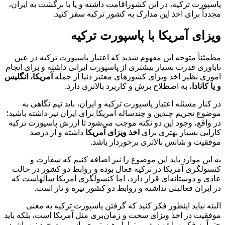
پاسپورت ترکیه، در این کشوراقامت داشته و یا با برگشت به ایران،
مجدداً برای اخذ این مدارک به کشور ترکیه سفر کنید.
ویزای آمریکا با پاسپورت ترکیه
مطمئناً متوجه این مفهوم شدید که اعتبار پاسپورت ترکیه در عین
ناباوری قدرت بسیار بیشتری از پاسپورت ایرانی داشته و برای انجام
اموری نظیر اخذ ویزای کشورهای معتبر دنیا از جمله
آمریکا، انگلیس
و یا کانادا
، به اصطلاح برش و کاربرد بالاتری دارد.
در کنار مسئله اعتبار پاسپورت ترکیه و ایران، باید نیم نگاهی به
موضوع تحریم چندین و چندساله آمریکا برای ایران نیز داشته باشید؛
در واقع، وجود این دو نکته موجب می‌شود تا ارزش پاسپورت ترکیه
کارایی بسیار بهتری برای
اخذ ویزای آمریکا
داشته و از درصد
موفقیت و شانس بالاتری برخوردار باشد.
به این موارد باید این موضوع را نیز اضافه کنیم که سفارت و
کنسولگری آمریکا در ترکیه فعال بوده و روابط دو کشور در حالت
عادی و دوستانه‌ای قرار دارد، اما کنسولگری آمریکا سالهاست که
در ایران فعالیتی نداشته و روابط دو کشور تیره و تار است.
البته نباید اینطور فکر کنید که گرفتن پاسپورت ترکیه به معنی
موفقیت در اخذ ویزای سخت و زمان‌بری مثل آمریکا است، بلکه باید
حتماً به فکر سابقه سفر و تراول هیستوری پاسپورت خود نیز باشید