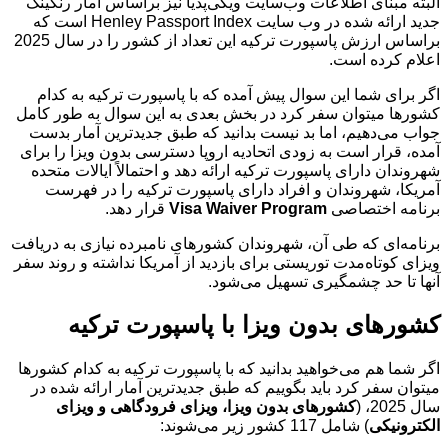
البته مبنای اطلاعات وب‌سایت ویکی‌پدیا نیز براساس آمار رنکینگ
جدید ارائه شده در وب سایت Henley Passport Index است که
براساس ارزش پاسپورت ترکیه این تعداد از کشور را در سال 2025
اعلام کرده است.
اگر برای شما این سوال پیش آمده که با پاسپورت ترکیه به کدام
کشورها میتوان سفر کرد در بخش بعدی به این سوال به طور کامل
جواب می‌دهیم، اما بد نیست بدانید که طبق جدیدترین آمار بدست
آمده، قرار است به زودی اتحادیه اروپا دسترسی بدون ویزا را برای
شهروندان دارای پاسپورت ترکیه ارائه دهد و احتمالاً ایالات متحده
آمریکا، شهروندان و افراد دارای پاسپورت ترکیه را در فهرست
برنامه اختصاصی
Visa Waiver Program
قرار دهد.
برنامه‌ای که طی آن، شهروندان کشورهای نامبرده نیازی به دریافت
ویزای کوتاه‌مدت توریستی برای بازدید از آمریکا نداشته و روند سفر
آنها تا حد چشمگیری تسهیل می‌شود.
کشورهای بدون ویزا با پاسپورت ترکیه
اگر شما هم می‌خواهید بدانید که با پاسپورت ترکیه به کدام کشورها
میتوان سفر کرد باید بگوییم که طبق جدیدترین آمار ارائه شده در
سال 2025، (
کشورهای بدون ویزا، ویزای فرودگاهی و ویزای
الکترونیکی
) شامل 117 کشور زیر می‌شوند: