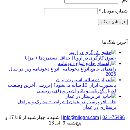
نام
*
شماره موبایل
*
آخرین بلاگ ها
حقوق کارگری در اروپا | حداقل دستمزدها + مزایا
راهنمای جامع انواع دعوتنامه | انواع دعوتنامه ویزا در سال
2026
پاسپورت ایران 10 ساله می‌شود؟ | بررسی آخرین وضعیت
اعتبار گذرنامه و تاثیر آن بر ویزای توریستی
جاب آفر پرستار در عمان | شرایط + مدارک و مراحل
پرستاری در عمان
021-75496
|
info@nilgam.com
| شنبه تا چهارشنبه از 9 تا 17 و
پنج‌شنبه 9 الی 13