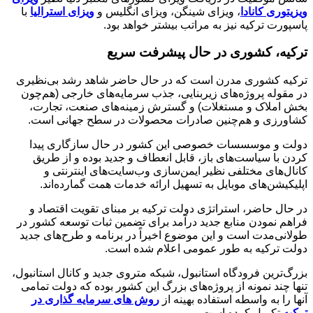
ویزیتوری کانادا
، ویزای شینگن، ویزای انگلیس و
ویزای استرالیا
با
پاسپورت ترکیه نیز به مراتب بیشتر خواهد بود.
ترکیه، کشوری در حال پیشرفت سریع
ترکیه کشوری مدرن است که در حال حاضر شاهد رشد بی‌نظیری
در مقوله پروژه‌های زیربنایی، جذب سرمایه‌های خارجی (هم‌چون
بخش املاک و مستغلات) و گسترش زمینه‌های صنعت، تجارت،
کشاورزی و هم‌چنین صادرات محصولات در سطح جهانی است.
دولت و موسسسات خصوصی این کشور در حال سازگاری پیدا
کردن با سیاست‌های باز، قابل انعطاف و جدید بوده و از طریق
کانال‌های مختلفی نظیر ایمن‌سازی وب‌سایت‌های اینترنتی و
اپلیکیشن‌های موبایل به تسهیل ارائه خدمات همت‌ گمارده‌اند.
در حال حاضر، استراتژی دولت ترکیه بر مبنای تقویت اقتصاد و
فراهم نمودن منابع جدید درآمد برای تضمین ثبات توسعه کشور در
طولانی‌مدت است و این موضوع اخیراً در برنامه و طرح‌های جدید
دولت ترکیه به طور عمومی اعلام شده است.
بزرگ‌ترین فرودگاه استانبول، شبکه متروی جدید و کانال استانبول،
تنها چند نمونه از پروژه‌های بزرگ این کشور بوده که دولت تمامی
آنها را به واسطه استفاده بهینه از
روش های سرمایه گذاری در
ترکیه
تکمیل کرده است.