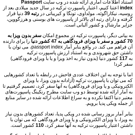
استناد اطلاعات آماری ارائه شده در وب سایت
Passport
index
اعتنا کنیم، اعتبار پاسپورت ترکیه در سال جدید میلادی بعد از
روسیه، نیکاراگوئه، مولداوی، تونگا و کیریباتی در
رتبه 39
دنیا قرار
گرفته و دارای رتبه ای بالاتر از پاسپورت های بوسنی و هرزگووین،
جزایر مارشال و کشور آلبانی است.
به بیانی دیگر، پاسپورت ترکیه در مجموع امکان
سفر بدون ویزا به
70 کشور و سفر با ویزای فرودگاهی به 47 کشور دنیا
را برای دارنده
آن فراهم می کند. در واقع بنابر آمار passport index، می توان با
داشتن حق شهروندی و به استناد ارزش پاسپورت ترکیه
به
117
کشور دنیا (بدون نیاز به اخذ ویزا و یا با ویزای فرودگاهی)
سفر کرد!
اما با توجه به این اختلاف عددی فاحش در رابطه با تعداد کشورهایی
که می توان با پاسپورت ترکیه (آزادانه بدون ویزا، با ویزای
الکترونیکی و یا ویزای فرودگاهی) به آنها سفر کرد، تصمیم گرفتیم تا
به آمار ارائه شده توسط دو وب سایت مطرح رنکینگ پاسپورت‌های
معتبر دنیا اکتفا نکرده و به سراغ اطلاعات ارائه شده در سایر منابع
از جمله ویکی پدیا برویم.
بنابر آمار بروز رسانی شده در ویکی پدیا، تعداد کشورهای بدون نیاز
به ویزا، با ویزای الکترونیکی و یا ویزای فرودگاهی که می توان با
داشتن اعتبار پاسپورت ترکیه به آنها سفر کرد،
110
کشور است.