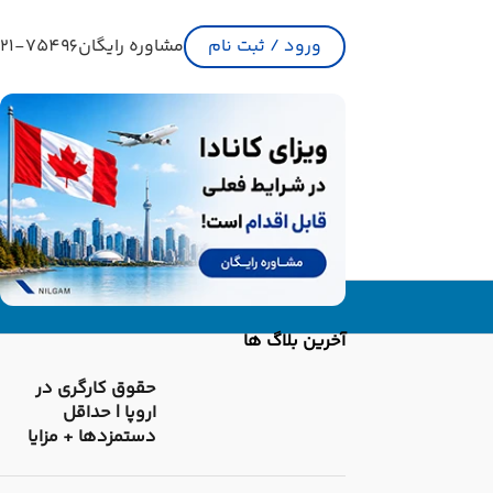
ورود / ثبت نام
مشاوره رایگان
21-75496
آخرین بلاگ ها
حقوق کارگری در
اروپا | حداقل
دستمزدها + مزایا