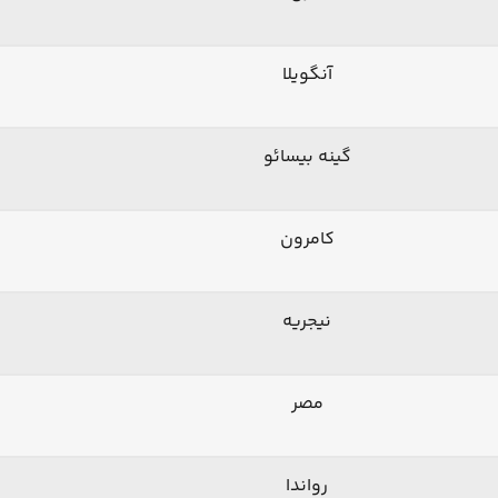
آنگویلا
گینه بیسائو
کامرون
نیجریه
مصر
رواندا