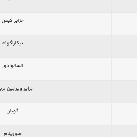
جزایر کیمن
نیکاراگوئه
السالوادور
جزایر ویرجین بریت
گویان
سورینام