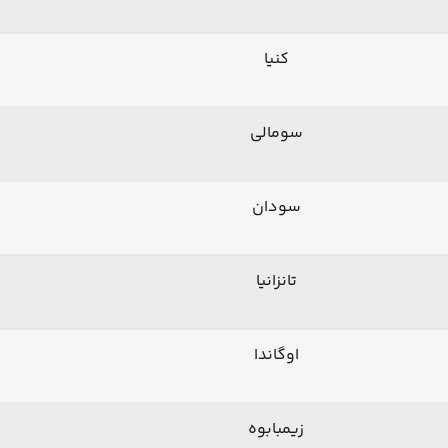
کنیا
سومالی
سودان
تانزانیا
اوگاندا
زیمبابوه