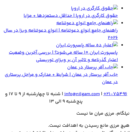
حقوق کارگری در اروپا | حداقل دستمزدها + مزایا
راهنمای جامع انواع دعوتنامه | انواع دعوتنامه ویزا در سال
2026
پاسپورت ایران 10 ساله می‌شود؟ | بررسی آخرین وضعیت
اعتبار گذرنامه و تاثیر آن بر ویزای توریستی
جاب آفر پرستار در عمان | شرایط + مدارک و مراحل پرستاری
در عمان
021-75496
|
info@nilgam.com
| شنبه تا چهارشنبه از 9 تا 17 و
پنج‌شنبه 9 الی 13
نیلگام، مرزی میان ما نیست
هیـچ مرزی مانع رسیـدن به اهدافت نیست.