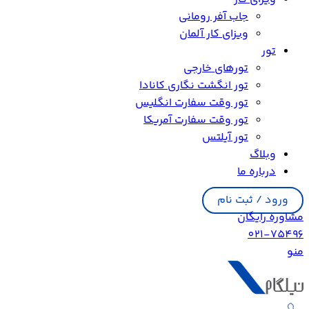
جاب آفر رومانی
ویزای کار آلمان
تور
تورهای خارجی
تور انگشت نگاری کانادا
تور وقت سفارت انگلیس
تور وقت سفارت آمریکا
تور آیلتس
وبلاگ
درباره ما
ورود / ثبت نام
مشاوره رایگان
021-75496
منو