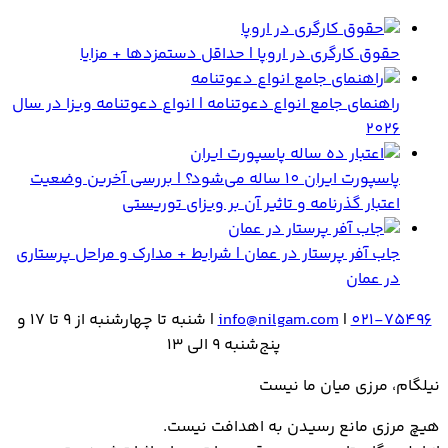
حقوق کارگری در اروپا | حداقل دستمزدها + مزایا
راهنمای جامع انواع دعوتنامه | انواع دعوتنامه ویزا در سال
2026
پاسپورت ایران 10 ساله می‌شود؟ | بررسی آخرین وضعیت
اعتبار گذرنامه و تاثیر آن بر ویزای توریستی
جاب آفر پرستار در عمان | شرایط + مدارک و مراحل پرستاری
در عمان
021-75496
|
info@nilgam.com
| شنبه تا چهارشنبه از 9 تا 17 و
پنج‌شنبه 9 الی 13
نیلگام، مرزی میان ما نیست
هیـچ مرزی مانع رسیـدن به اهدافت نیست.