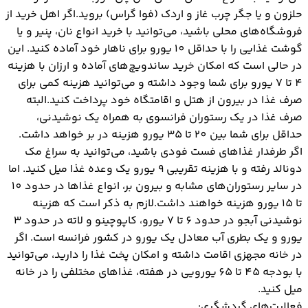
حلزون و یا جگر چرب غاز و اردک (فوا گراس) بروید.اگر اهل خرید از
فروشگاه‌های محلی باشید، می‌توانید با خرید انواع نان، پنیر و یا
گوشت غذایی را با حداقل 10 یورو برای ناهار خود آماده کنید. این
در حالی است که امکان خرید ساندویچ‌های آماده و ارزان با هزینه
4 تا 7 یورو برای شما وجود داشته و می‌توانید هزینه کمی برای
صرف غذا در بیرون از هتل و اقامتگاه خود پرداخت کنید.البته
صرف غذا در یک رستوران فرانسوی به همراه یک نوشیدنی،
حداقل برای شما بین 20 تا 35 یورو هزینه در بر خواهد داشت.
اگر طرفدار غذاهای فست فودی باشید، می‌توانید به سراغ مک
دونالد رفته و با هزینه تقریبی 9 یورو یک وعده غذا میل کنید. اما
در سایر رستوران‌های مشابه و بیرون بر، انواع غذاها در حدود 10
تا 15 یورو هزینه خواهند داشت.لازم به ذکر است که هزینه
نوشیدنی آبجو در حدود 6 تا 7 یورو، کاپوچینو و لاته در حدود 3
یورو و یک بطری آب معادل یک یورو در کشور فرانسه است. اگر
در خانه مجهزی اقامت داشته و امکان پخت غذا را دارید، می‌توانید
با بودجه 45 تا 65 یورویی در هفته، غذاهای مختلفی را در خانه
میل کنید.
فعالیت‌های گردشگری: