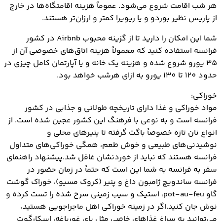
هر شب اقامت شروع می‌شود. عموماً هزینه اقامتگاه‌ها در خارج
از پاریس نظیر بوردو و یا ریویرا کمتر و ارزان‌تر هستند.
شما این امکان را دارید تا از گزینه محبوب Airbnb در کشور
فرانسه استفاده کنید که معمولاً هزینه اتاق‌های خصوصی آن از
35 یورو شروع شده و هزینه یک خانه و یا آپارتمان کامل چیزی در
حدود 120 تا 130 یورو به ازای هرشب خواهد بود.
خوراکی:
مواد خوراکی و غذا دارای تاریخچه طولانی و جذابی در کشور
فرانسه است و به نوعی با فرهنگ این کشور عجین شده است. از
انواع نان تازه خصوصاً باگت گرفته تا پنیرهای محلی و
نوشیدنی‌های طبیعی و خوش طعم، همگی خوراکی‌های متداول
فرانسه هستند که نباید از خوردنشان غافل شد.پیشنهاد راهنمای
سفر به فرانسه به شما این است که حتماً در زمان حضور در
فرانسه ساندویچ ژامبون داغ و پنیر (کروک مسیو)، خوراک گوشت
گاو pot-au-feu، استیک و سیب زمینی سرخ شده را تست کرده و
نوش جان کنید.اگر در زمینه خوراکی اهل ماجراجویی هستید،
می‌توانید به سراغ غذاهای خاصی مثل پای غورباغه، اسکارگوت