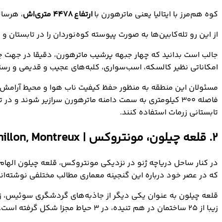
کوه هم‌مرز با ایتالیا یعنی ماترهورن با
ارتفاع
۴۴۷۸
متری‌اش
، هرسال
از این رو تله‌کابین‌ها به صورت پیوسته کوه‌نوردان را در تابستان 
جالب است بدانید که چهار جبهه پرشیب‌ ماترهورن، دقیقا در جهت چها
امکاناتی نظیر کالسکه، اسب‌سواری، کلبه‌های عجیب و قدیمی و رست
مسئولان این منطقه به منظور حفظ کیفیت ناب هوا و محیط آرامش‌بخ
فاصله ۳۰۰ کیلومتری به سمت دامنه ماترهورن سرازیر شوند و
تابستانی زرمات استفاده کنند.
۲. قلعه چیلون، مونتروکس | Chateau de Chillon, Montreux
در کنار ساحل دریاچه ژنو در نزدیکی مونتروکس، قلعه چیلون ال
که در عصر خود درباره این گنجینه معماری مطالب مختلفی نوشته‌اند
زیبا از ۲۵ ساختمان در هم تنیده، در ۳ حیاط مجزا شکل گرفته است.