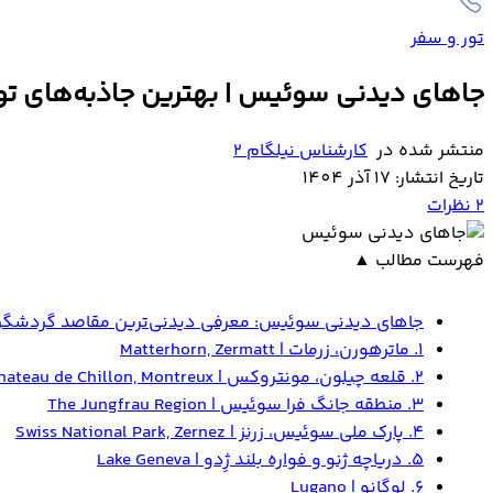
تور و سفر
جاهای دیدنی سوئیس | بهترین جاذبه‌های ت
منتشر شده در
کارشناس نیلگام 2
تاریخ انتشار: 17 آذر 1404
2
نظرات
فهرست مطالب
▲
جاهای دیدنی سوئیس: معرفی دیدنی‌ترین مقاصد گردشگر
۱. ماترهورن، زرمات | Matterhorn, Zermatt
۲. قلعه چیلون، مونتروکس | Chateau de Chillon, Montreux
۳. منطقه جانگ فرا سوئیس | The Jungfrau Region
۴. پارک ملی سوئیس، زرنز | Swiss National Park, Zernez
۵. دریاچه ژنو و فواره بلند ژِدو | Lake Geneva
۶. لوگانو | Lugano