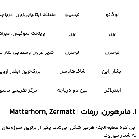
لوگانو
تیسینو
منطقه ایتالیایی‌زبان، دریاچه
برن
برن
پایتخت سوئیس، میرا
لوسرن
لوسرن
شهر قرون وسطایی کنار دری
آبشار راین
شاف‌هاوسن
بزرگ‌ترین آبشار اروپا، عر
اینترلاکن
بین دو دریاچه
مرکز تفریحی محبوب
۱. ماترهورن، زرمات | Matterhorn, Zermatt
این کوه عظیم‌الجثه هرمی شکل، بی‌شک یکی از برترین سوژه‌های
به شمار می‌رود.