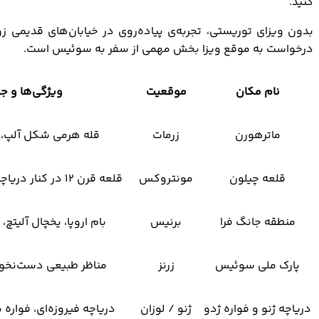
کنید.
بدون ویزای توریستی، تجربه‌ی پیاده‌روی در خیابان‌های قدیمی ز
درخواست به موقع ویزا بخش مهمی از سفر به سوئیس است.
نام مکان
موقعیت
ویژگی‌ها و جذ
ماترهورن
زرمات
قله هرمی شکل آلپ، ارتفاع 
قلعه چیلون
مونتروکس
قلعه قرن ۱۲ در کنار دریاچه ژنو، معماری تاریخی
منطقه جانگ فرا
برنیس
بام اروپا، یخچال آلیتچ
پارک ملی سوئیس
زرنز
مناظر طبیعی دست‌نخورد
دریاچه ژنو و فواره ژدو
ژنو / لوزان
دریاچه فیروزه‌ای، فواره 