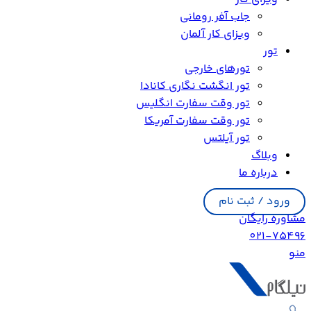
جاب آفر رومانی
ویزای کار آلمان
تور
تورهای خارجی
تور انگشت نگاری کانادا
تور وقت سفارت انگلیس
تور وقت سفارت آمریکا
تور آیلتس
وبلاگ
درباره ما
ورود / ثبت نام
مشاوره رایگان
021-75496
منو