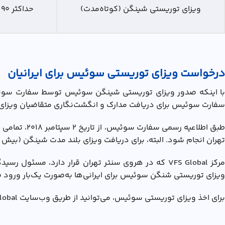
ویزای توریستی شینگن (کوتاه‌مدت)
حداکثر ۹۰ روز در هر دوره ۱۸۰ روزه
درخواست ویزای توریستی سوئیس برای ایرانیان
سفارت سوئیس برای دریافت مدارک و انگشت‌نگاری متقاضیان ويزاي 
بق اطلاعیه رسمی سفارت سوئیس، از تاریخ ۲ سپتامبر ۲۰۱۸، تمامی درخواست‌های انواع ویزای کوتاه‌مدت (شامل ویزای توریستی،
تهران انجام شود. البته، برای دریافت ویزای بلند مدت شینگن (بیش از ۹۰ روز)، باید مستقیم به سفارت سوئیس در تهران مراجعه کن
مرکز VFS Global که در هروی سنتر تهران قرار دارد،
ویزای توریستی شنگن سوئیس برای ایرانی‌ها به‌صورت یک‌بار ورود 
برای اخذ ویزای توریستی سوئیس، می‌توانید از طریق وب‌سایت VFS Global