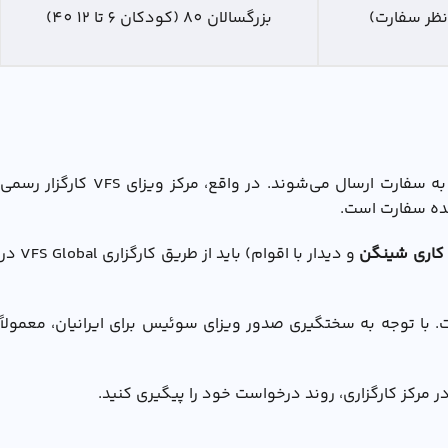
نظر سفارت)
بزرگسالان 80 (کودکان 6 تا 12 40)
با اینکه صدور ويزاي توريستي شينگن سوئيس توسط سفارت سوئیس نظارت می‌شود، اما درخواست‌ها معمولاً از طریق VFS Global به سفارت ارسال می‌شوند. در واقع، مرکز ویزای VFS کارگزار رسمی
هده سفارت است.
 کاری شینگن
و دیدار با اقوام) باید از طریق کارگزاری VFS Global در
ست. با توجه به سختگیری صدور ویزای سوئیس برای ایرانیان، معمولاً
در مرکز کارگزاری، روند درخواست خود را پیگیری کنید.