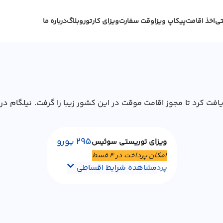
تی
اخذ اقامت
پیکاپ ویزا
وقت سفارت
ویزای کار
تور
وبلاگ
درباره ما
یزای توریستی سوئیس باید ویزای تایپ C شنگن دریافت کرد تا مجوز اقامت موقت در این کشور 
295 یورو
ویزای توریستی سوئیس
امکان پرداخت در ۴ قسط
مشاهده شرایط اقساطی
پرداخت در ۴ قسط با اسنپ پی