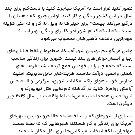
1. ناپرویل - ایلینوی | Naperville, Illinois
تصور کنید قرار است به آمریکا مهاجرت کنید یا دست‌کم برای چند
2. وودلندز – تگزاس | The Woodlands, Texas
سال در این کشور زندگی و کار کنید. اولین چیزی که ذهنتان را
3. کمبریج – ماساچوست | Cambridge, Massachusetts
درگیر می‌کند چیست؟ برای خیلی‌ها نه ویزا، نه کار و نه حتی هزینه
4. آرلینگتون – ویرجینیا | Arlington, Virginia
است؛ بلکه اینکه کدام شهر آمریکا برای زندگی بهتر است؟
5. ارواین – کالیفرنیا | Irvine, California
مهم‌ترین دغدغه ذهنی‌شان محسوب می‌شود.
6. پلینو – تگزاس | Plano, Texas
وقتی می‌گوییم بهترین شهر آمریکا، منظورمان فقط خیابان‌های
7. کلمبیا – مریلند | Columbia, Maryland
زیبا یا آسمان‌خراش‌های بلند نیست. شهری برای زندگی مناسب
8. اوورلند پارک – کانزاس | Overland Park, Kansas
است که همه چیز را در خودش جمع کرده باشد؛ فرصت‌های
9. بلویو – واشنگتن | Bellevue, Washington
شغلی واقعی، درآمد مناسب، هزینه‌های قابل‌مدیریت، امنیت،
10. برکلی – کالیفرنیا | Berkeley, California
مدارس خوب، هوای پاک، امکانات شهری، سرگرمی و البته حس
آرامش روزمره. شاید در گذشته نام‌هایی مثل نیویورک و
لس‌آنجلس همه‌جا شنیده می‌شد، اما واقعیت در سال ۲۰۲۶ چیز
دیگری است.
بسیاری از شهرهای کمتر شناخته‌شده حالا جزو بهترین شهرهای
آمریکا برای زندگی و کار هستند؛ شهرهایی که نه فقط مقصد
مهاجران، بلکه انتخاب آمریکایی‌ها برای نقل مکان شده‌اند.