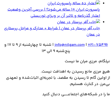
پاسپورت ایران 10 ساله می‌شود؟ | بررسی آخرین وضعیت
اعتبار گذرنامه و تاثیر آن بر ویزای توریستی
جاب آفر پرستار در عمان | شرایط + مدارک و مراحل پرستاری
در عمان
021-75496
|
info@nilgam.com
| شنبه تا چهارشنبه از 9 تا 17 و
پنج‌شنبه 9 الی 13
نیلگام، مرزی میان ما نیست
هیـچ مرزی مانع رسیـدن به اهدافت نیست.
از اولین گام تا رسیدن به مقصد، با تجربه‌ای اثبات‌شده و تعهدی
بی‌مرز، در کنارت هستیم.
ما را در شبکه‌هـای اجتماعــــــــی دنبال کنید