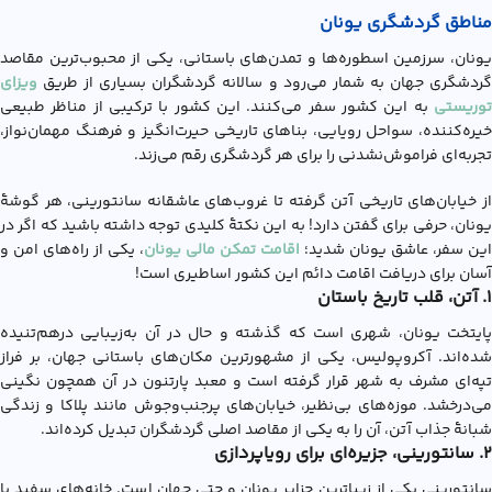
مناطق گردشگری یونان
یونان، سرزمین اسطوره‌ها و تمدن‌های باستانی، یکی از محبوب‌ترین مقاصد
گردشگری جهان به شمار می‌رود و سالانه گردشگران بسیاری از طریق
ویزای
توریستی
به این کشور سفر می‌کنند. این کشور با ترکیبی از مناظر طبیعی
خیره‌کننده، سواحل رویایی، بناهای تاریخی حیرت‌انگیز و فرهنگ مهمان‌نواز،
تجربه‌ای فراموش‌نشدنی را برای هر گردشگری رقم می‌زند.
از خیابان‌های تاریخی آتن گرفته تا غروب‌های عاشقانه سانتورینی، هر گوشۀ
یونان، حرفی برای گفتن دارد! به این نکتۀ کلیدی توجه داشته باشید که اگر در
این سفر، عاشق یونان شدید؛
اقامت تمکن مالی یونان
، یکی از راه‌های امن و
آسان برای دریافت اقامت دائم این کشور اساطیری است!
1. آتن، قلب تاریخ باستان
پایتخت یونان، شهری است که گذشته‌ و حال در آن به‌زیبایی درهم‌تنیده
شده‌اند. آکروپولیس، یکی از مشهورترین مکان‌های باستانی جهان، بر فراز
تپه‌ای مشرف به شهر قرار گرفته است و معبد پارتنون در آن همچون نگینی
می‌درخشد. موزه‌های بی‌نظیر، خیابان‌های پرجنب‌وجوش مانند پلاکا و زندگی
شبانۀ جذاب آتن، آن را به یکی از مقاصد اصلی گردشگران تبدیل کرده‌اند.
2. سانتورینی، جزیره‌ای برای رویاپردازی
سانتورینی یکی از زیباترین جزایر یونان و حتی جهان است. خانه‌های سفید با