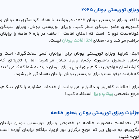
ویزای توریستی یونان 2025
با اخذ ویزای توریستی یونان 2025، می‌توانید با هدف گردشگری به یونان و
کشورهای عضو شینگن سفر کنید. ویزای توریستی یونان، ویزای شینگن
کوتاه‌مدت نوع C است که امکان اقامت 3 ماهه در بازه 6 ماهه را برایتان
فراهم می‌کند و به معنای
اخذ اقامت یونان
نیست.
البته شرایط ویزای توریستی یونان برای ایرانیان کمی سخت‌گیرانه است و
به‌طور معمول به‌صورت یک‌بار ورود صادر می‌شود؛ اما با تجربه‌ای که
کارشناسان مهاجرتی نیلگام برای انواع ویزای یونان دارند به شما کمک می‌کنند
که فرآیند درخواست ويزاي توريستي يونان برایتان به‌سادگی طی شود.
برای اطلاعات کامل‌تر و دقیق‌تر می‌توانید از خدمات مشاوره رایگان نیلگام،
مرجع تخصصی
پیکاپ ویزا
، استفاده کنید!
جزئیات ویزای توریستی یونان به‌طور خلاصه
اگر بخواهیم به‌صورت خلاصه در خصوص ويزاي توريستي يونان برایتان
بگوییم، به جدول زیر که مرجع برگزاری تور اروپا، نیلگام برایتان آورده است
توجه کنید: