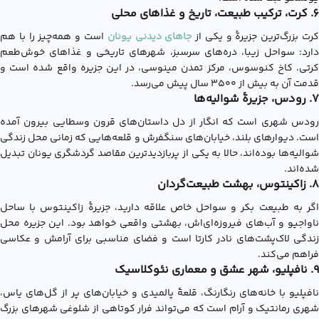
6. کرت، ترکیب طبیعت، تاریخ و غذاهای محلی
رت بزرگ‌ترین جزیرۀ و یکی از
جاهای دیدنی یونان
است و همه‌چیز را با هم
دارد: سواحل زیبا، دره‌های سرسبز، شهرهای تاریخی و غذاهای خوش‌طعم
کرتی. کاخ کنوسوس، مرکز تمدن مینوسی، در این جزیره واقع شده است و
قدمت آن به بیش از ۳۵۰۰ سال پیش می‌رسد.
7. رودس، جزیرۀ شوالیه‌ها
رودس شهری است که انگار از دل داستان‌های قرون وسطایی بیرون آمده
است. دیوارهای بلند، خیابان‌های سنگفرش و قلعه‌هایی که زمانی محل زندگی
شوالیه‌ها بوده‌اند، حالا به یکی از پربازدیدترین مقاصد گردشگری یونان تبدیل
شده‌اند.
8. زاکینتوس، بهشت طبیعت‌گردان
اگر به طبیعت بکر و سواحل خاص علاقه دارید، جزیرۀ زاکینتوس با ساحل
ناواجیو و آب‌های فیروزه‌ای‌اش، بهشتی واقعی خواهد بود. این جزیره محل
زندگی لاک‌پشت‌های نادر کارتا است و فضای مناسبی برای آرامش و عکاسی
فراهم می‌کند.
9. نافپلیو، شهر عشق و معماری نئوکلاسیک
نافپلیو با خانه‌های رنگارنگ، قلعۀ پالمیدی و خیابان‌های پر از گل‌های یاس،
شهری رمانتیک و آرام است که می‌تواند فرار کوتاهی از شلوغی شهرهای بزرگ