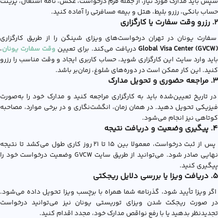
سپس باید مدارک مورد نیاز، از جمله فرم درخواست، عکس، نامه اشتغال، پرینت
حساب بانکی، رزرو بلیط، هتل و بیمه مسافرتی را آماده کنید.
2. رزرو وقت سفارت یا کارگزاری
سفارت یونان در تهران درخواست‌های ویزای شینگن را از طریق کارگزاری
Global Visa Center (GVCW
دریافت می‌کند. برای تعیین
وقت سفارت یونان
،
باید وارد سایت این کارگزاری شوید، حساب کاربری ایجاد و وقت مناسب را رزرو
کنید. این کار ممکن است در دوره‌های شلوغ، زمان‌بر باشد.
3. مراجعه حضوری و تحویل مدارک
در تاریخ تعیین‌شده باید به کارگزاری مراجعه کنید و مدارک خود را به‌صورت
فیزیکی تحویل دهید. در همان زمان، انگشت‌نگاری و در برخی موارد، مصاحبه
کوتاهی نیز انجام می‌شود.
4. پیگیری وضعیت و دریافت نتیجه
پس از ثبت درخواست، معمولا بین ۱۵ تا ۲۱ روز کاری طول می‌کشد تا نتیجه
نهایی صادر شود. می‌توانید از طریق سایت GVCW وضعیت درخواست خود را
پیگیری کنید.
5. دریافت ویزا یا بررسی دلایل ریجکتی
اگر ویزا تأیید شود، گذرنامه شما همراه با برچسب ویزا تحویل داده می‌شود.
در صورت ریجکت شدن ویزای توریستی یونان نیز می‌توانید درخواست
تجدیدنظر بدهید یا با رفع نواقص مدارک خود، مجدد اقدام کنید.