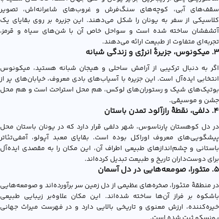
سقف‌های آبی، کوچه‌های سنگ‌فرش و غروب‌های شاعرانه‌اش، تصویر
کلاسیکی از سفر به یونان را شکل می‌دهند. این جزیره بر روی بقایای یک
آتشفشان ساخته شده است و سواحل خاص آن با شن‌های سیاه و قرمز،
تجربه‌ای متفاوت از طبیعت ارائه می‌دهند.
3. میکونوس، جزیرۀ انرژی و زندگی شبانه
اگر به دنبال ترکیبی از آرامش ساحلی و هیجان شبانه هستید، میکونوس
انتخابی ایده‌آل است. این جزیره با آسیاب‌های بادی معروف، خیابان‌های پر از
بوتیک‌های شیک و رستوران‌های لوکس، هم محل استراحت است و هم محل
جشن و موسیقی.
4. دلفی، نقطۀ رازآلود تمدن باستان
در دل کوهستان پارناسوس، شهر دلفی قرار دارد که در یونان باستان محل
پیشگویی‌های معروف اوراکل بوده است. بقایای معبد آپولو، آمفی‌تئاتر
باستانی و چشم‌اندازهای طبیعی اطراف آن، این مکان را به مقصدی ایده‌آل
برای دوست‌داران تاریخ و طبیعت تبدیل کرده‌اند.
5. متئورا، صومعه‌هایی در دل آسمان
در منطقۀ متئورا، صخره‌های عظیمی از دل زمین سر برآورده‌اند و صومعه‌هایی
باشکوه بر فراز آن‌ها ساخته شده‌اند. این مکان علاوه‌بر زیبایی طبیعی
خیره‌کننده، ارزش معنوی و تاریخی بالایی دارد و در فهرست میراث جهانی
یونسکو ثبت شده است.