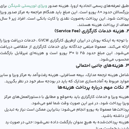
طبق تعرفه‌های رسمی اتحادیه اروپا، هزینه صدور
ویزای توریستی شینگن
برای
بزرگسالان حدود ۸۰ یورو است. این مبلغ باید هنگام مراجعه به مرکز صدور ویزا
پرداخت شود. این پرداخت به‌صورت نقدی یا کارت بانکی است. افراد زیر ۶ سال
معاف از پرداخت هزینه هستند.
۲. هزینه خدمات کارگزاری (Service Fee)
با توجه به اینکه یونان در ایران ازطریق کارگزاری GVCW ، خدمات دریافت ویزا را
ارائه می‌کند، معمولا مبلغی جداگانه برای خدمات کارگزاری از متقاضی دریافت
می‌شود. این مبلغ حدود ۲۵ تا ۳۰ یورو است و هزینه‌ای غیرقابل بازگشت
محسوب می‌شود.
۳. هزینه‌های جانبی احتمالی
شامل هزینه ترجمه مدارک، بیمه مسافرتی، هزینه رفت‌وآمد به مرکز ویزا و سایر
موارد مربوط به آماده‌سازی مدارک که باید در بودجه سفر خود در نظر بگیرید.
۴. نکات مهم درباره پرداخت هزینه‌ها
هزینه ویزا و خدمات کارگزاری باید به‌موقع و مطابق با دستورالعمل‌های مرکز
ویزا پرداخت شود، در غیر این صورت وقت شما لغو می‌شود.
پرداخت‌ها معمولا به یورو انجام می‌شود؛ بنابراین ممکن است نیاز به تبدیل
ارز داشته باشید.
هزینه پرداخت‌شده به هیچ عنوان بازگشت داده نمی‌شود؛ حتی در صورت رد
شدن درخواست ویزا.