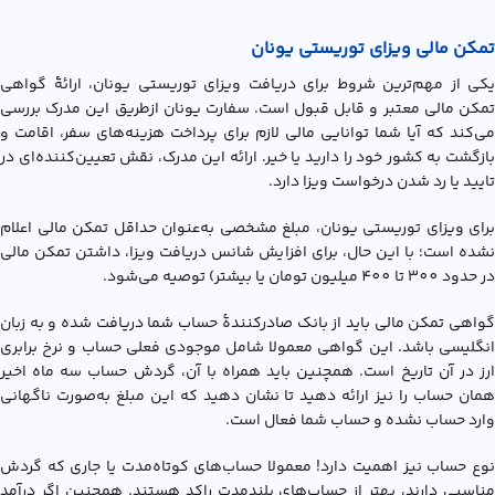
تمکن مالی ویزای توریستی یونان
یکی از مهم‌ترین شروط برای دریافت ویزای توریستی یونان، ارائۀ گواهی
تمکن مالی معتبر و قابل‌ قبول است. سفارت یونان ازطریق این مدرک بررسی
می‌کند که آیا شما توانایی مالی لازم برای پرداخت هزینه‌های سفر، اقامت و
بازگشت به کشور خود را دارید یا خیر. ارائه این مدرک، نقش تعیین‌کننده‌ای در
تایید یا رد شدن درخواست ویزا دارد.
برای ویزای توریستی یونان، مبلغ مشخصی به‌عنوان حداقل تمکن مالی اعلام
نشده است؛ با این حال، برای افزایش شانس دریافت ویزا، داشتن تمکن مالی
در حدود 300 تا 400 میلیون تومان یا بیشتر) توصیه می‌شود.
گواهی تمکن مالی باید از بانک صادرکنندۀ حساب شما دریافت شده و به زبان
انگلیسی باشد. این گواهی معمولا شامل موجودی فعلی حساب و نرخ برابری
ارز در آن تاریخ است. همچنین باید همراه با آن، گردش حساب سه ماه اخیر
همان حساب را نیز ارائه دهید تا نشان دهید که این مبلغ به‌صورت ناگهانی
وارد حساب نشده و حساب شما فعال است.
نوع حساب نیز اهمیت دارد! معمولا حساب‌های کوتاه‌مدت یا جاری که گردش
مناسبی دارند، بهتر از حساب‌های بلندمدت راکد هستند. همچنین اگر درآمد