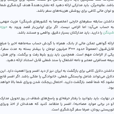
باشد. علاوه‌برآن، باید مدارکی ارائه دهید که نشان‌دهندۀ هدف گردشگری شما
و توان مالی کافی برای پوشش هزینه‌های سفر باشد.
داشتن سابقه سفرهای خارجی (مخصوصا به کشورهای شینگن) مزیت مهمی
به حساب می‌آید؛ اما الزامی نیست. اگر برای اولین‌بار قصد ورود به
حوزه
شینگن
را دارید، باید مدارکتان بسیار دقیق، واقعی و مستند باشد.
ارائه گواهی تمکن مالی از بانک، همراه با گردش حساب سه‌ماهه اخیر با مبلغ
قابل‌قبول (معمولاً حدود ۳۰۰ میلیون تومان یا بیشتر بسته به مدت سفر)،
یکی از الزامات مهم است. همچنین باید رزرو بلیط رفت و برگشت، واچر هتل،
بیمه مسافرتی معتبر و نامه اشتغال یا سند شغلی قابل استناد ارائه دهید.
داشتن دلایل کافی برای بازگشت به ایران نیز از دید افسر ویزا اهمیت دارد. این
دلایل می‌تواند شامل وابستگی شغلی، خانوادگی یا ملکی باشد. اگر افسر قانع
نشود که شما قصد بازگشت دارید، احتمال ریجکت شدن ویزای شما بالا خواهد
بود.
در نهایت، باید بتوانید با رفتار حرفه‌ای و پاسخ‌های شفاف در روز تحویل مدارک
(و در برخی موارد مصاحبه)، افسر را متقاعد کنید که هدف‌تان از اخذ ویزای
توریستی یونان، صرفا سفر گردشگری است.