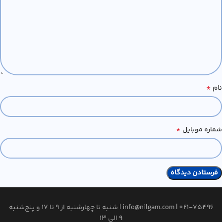
*
نام
*
شماره موبایل
021-75496
|
info@nilgam.com
| شنبه تا چهارشنبه از 9 تا 17 و پنج‌شنبه
9 الی 13