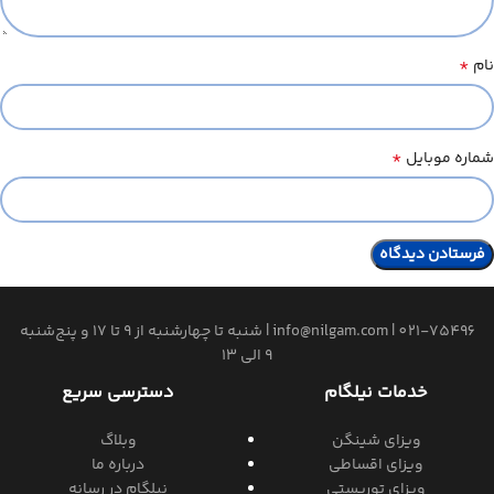
*
نام
*
شماره موبایل
021-75496
|
info@nilgam.com
| شنبه تا چهارشنبه از 9 تا 17 و پنج‌شنبه
9 الی 13
خدمات نیلگام
دسترسی سریع
ویزای شینگن
وبلاگ
ویزای اقساطی
درباره ما
ویزای توریستی
نیلگام در رسانه