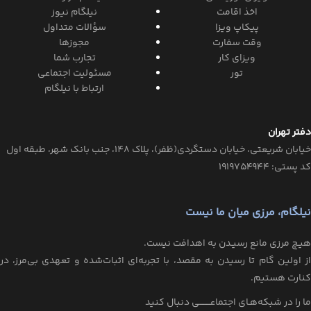
اخذ اقامت
نیلگام نیوز
پیکاپ ویزا
سؤالات متداول
وقت سفارت
مجوزها
ویزای کار
تجارب شما
تور
مسئولیت اجتماعی
ارتباط با نیلگام
دفتر تهران
خیابان‌ شریعتی، خیابان‌ دستگردی(ظفر)، پلاک 148، جنب بانک شهر، طبقه اول
کد پستی: ۱۹۱۹۷۵۴۹۴۴
نیلگام، مرزی میان ما نیست
هیـچ مرزی مانع رسیـدن به اهدافت نیست.
از اولین گام تا رسیدن به مقصد، با تجربه‌ای اثبات‌شده و تعهدی بی‌مرز، در
کنارت هستیم.
ما را در شبکه‌هـای اجتماعــــــــی دنبال کنید