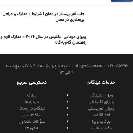
جاب آفر پرستار در عمان | شرایط + مدارک و مراحل
پرستاری در عمان
ویزای درمانی انگلیس در سال 2026 + مدارک لازم و
راهنمای گام‌به‌گام
021-75496
|
info@nilgam.com
| شنبه تا چهارشنبه از 9 تا 17 و پنج‌شنبه
9 الی 13
خدمات نیلگام
دسترسی سریع
ویزای شینگن
وبلاگ
ویزای اقساطی
درباره ما
ویزای توریستی
نیلگام در رسانه
اخذ اقامت
نیلگام نیوز
پیکاپ ویزا
سؤالات متداول
وقت سفارت
مجوزها