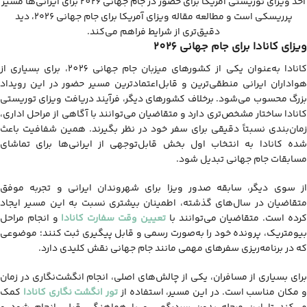
اخذ ویزای توریستی آمریکا برای حضور در جام جهانی 2026 برای ایرانی‌ها مسیر
پرریسکی است و مطالعه مقاله ویزای آمریکا برای جام جهانی ۲۰۲۶، دید
دقیق‌تری از شرایط فراهم می‌کند.
ویزای کانادا برای جام جهانی 2026
کانادا به‌عنوان یکی از کشورهای میزبان جام جهانی 2026، برای بسیاری از
هواداران ایرانی منطقی‌ترین و قابل‌اعتمادترین مسیر حضور در این رویداد
بزرگ محسوب می‌شود. برخلاف کشورهای دیگر، فرآیند دریافت ویزای توریستی
کانادا ساختار مشخص‌تری دارد و متقاضیان می‌توانند با آگاهی از مراحل اداری،
زمان‌بندی نسبتاً دقیقی برای سفر خود در نظر بگیرند. همین شفافیت باعث
شده کانادا به انتخاب اول بخش قابل‌توجهی از ایرانی‌ها برای تماشای
مسابقات جام جهانی تبدیل شود.
از سوی دیگر، سابقه صدور ویزا برای شهروندان ایرانی و تجربه موفق
متقاضیان در سال‌های گذشته، اطمینان بیشتری نسبت به این مسیر ایجاد
رده است. متقاضیان می‌توانند با
تعیین وقت سفارت کانادا
و انجام مراحل
بیومتریک، پرونده خود را به‌صورت رسمی و قابل پیگیری ثبت کنند؛ موضوعی
که در برنامه‌ریزی سفرهای مهمی مانند جام جهانی نقش کلیدی دارد.
برای بسیاری از مسافران، یکی از چالش‌های اصلی، انجام انگشت‌نگاری در زمان
 مکان مناسب است. در این مسیر، استفاده از
تور انگشت نگاری کانادا
کمک