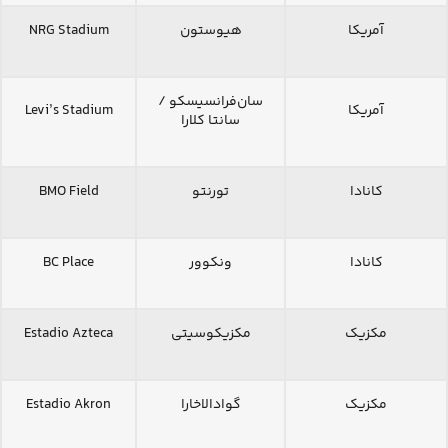
آمریکا
هیوستون
NRG Stadium
سان‌فرانسیسکو /
آمریکا
Levi’s Stadium
سانتا کلارا
کانادا
تورنتو
BMO Field
کانادا
ونکوور
BC Place
مکزیک
مکزیکوسیتی
Estadio Azteca
مکزیک
گوادالاخارا
Estadio Akron