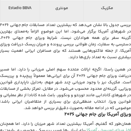
مکزیک
مونتری
Estadio BBVA
بررسی جدول بالا نشان می‌دهد که بیشترین تعداد مسابقات جام جهانی 2026
در شهرهای آمریکا برگزار می‌شود، اما این موضوع الزاماً به‌معنای بهترین
گزینه سفر برای همه هواداران نیست. شرایط ویزای جام جهانی 2026،
دسترسی به سفارت، زمان طولانی بررسی پرونده و میزان ریسک دریافت ویزای
آمریکا، از جمله فاکتورهایی هستند که برای مسافران ایرانی اهمیت بسیار
بیشتری نسبت به تعداد بازی‌ها دارند.
در همین راستا، اگرچه ایالات متحده سهم اصلی میزبانی را دارد، اما مسیر
دریافت ویزای جام جهانی 2026 آن برای ایرانی‌ها معمولاً پیچیده و پرریسک
است. مکزیک نیز با وجود میزبانی چند شهر مهم، به‌دلیل ناپایداری قوانین
ویزایی، گزینه‌ای محدود محسوب می‌شود. در مقابل، تمرکز بخشی از مسابقات
در شهرهای کانادایی مانند تورنتو و ونکوور، باعث شده کانادا از نظر عملیاتی و
قوانین ویزا، انتخاب منطقی‌تری برای بسیاری از متقاضیان ایرانی باشد؛
موضوعی که در ادامه مقاله به‌صورت دقیق‌تر بررسی خواهد شد.
ویزای آمریکا برای جام جهانی 2026
همان‌طور که گفتیم، آمریکا بیشترین تعداد شهر میزبان را دارد، اما همچنان
خذ ویزای توریستی آمریکا
برای ایرانی‌ها مسیر پرریسکی محسوب می‌شود؛ به