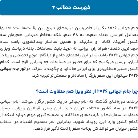
فهرست مطالب
▼
چرا جام جهانی 2026 از نظر ویزا هم متفاوت است؟
جام جهانی 2026 یکی از خاص‌ترین دوره‌های تاریخ این رقابت‌هاست؛ نه‌تنها
جام جهانی 2026 در کدام کشورها برگزار می‌شود؟
به‌دلیل افزایش تعداد تیم‌ها به ۴۸ تیم، بلکه به‌خاطر میزبانی هم‌زمان سه
بهترین کشور برای گرفتن ویزای جام جهانی 2026 برای ایرانی‌ها
کشور آمریکا، کانادا و مکزیک، و همین ساختار چندکشوری باعث شده
چه زمانی برای ویزای جام جهانی 2026 اقدام کنیم؟
مهم‌ترین دغدغه هواداران ایرانی، نه خرید بلیت مسابقات، بلکه دریافت ویزای
جام جهانی 2026 باشد، و در این راهنمای جامع از نیلگام؛ مرجع تخصصی ویزا در
اشتباهات رایج ایرانی‌ها در گرفتن ویزای جام جهانی 2026
ایران، بررسی می‌کنیم که برای حضور در مسابقات چه ویزایی لازم است، کدام
شور مسیر منطقی‌تری برای ایرانی‌ها دارد و چگونه با شرکت در
تور جام جهانی
2026
می‌توان این سفر بزرگ را ساده‌تر و مطمئن‌تر تجربه کرد.
چرا جام جهانی 2026 از نظر ویزا هم متفاوت است؟
برخلاف دوره‌های گذشته که جام جهانی در یک کشور برگزار می‌شد، جام جهانی
2026 در سه کشور مختلف جریان دارد. این یعنی قوانین ویزایی بسیار
متفاوت، سفارت‌ها و فرآیندهای جداگانه و تصمیم‌گیری مهم درباره اینکه از
کدام کشور وارد این رویداد شوید. بنابراین، هر تصمیم اشتباه در انتخاب
کشور میزبان می‌تواند کل برنامه سفر را تحت تأثیر قرار دهد.