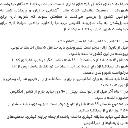
صرفا به معنای تکمیل فرم‌های اداری نیست. دولت بریتانیا هنگام درخواست
شهروندی، وضعیت قانونی، ثبات مالی، آشنایی با زبان و پایبندی شما به
قوانین کشور را بررسی می‌کنند تا مطمئن شوند که شرایط لازم برای
تبدیل‌شدن به یک شهروند قانونی بریتانیا را دارید یا خیر. شرایط لازم برای
درخواست شهروندی بریتانیا عبارت‌اند از:
سن متقاضی حداقل باید ۱۸ سال تمام باشد.
قبل از تاریخ ارائه درخواست شهروندی باید حداقل ۵ سال اقامت قانونی
پیوسته در این کشور داشته باشید.
حداقل ۱۲ ماه باید از دریافت ILR گذشته باشد؛ مگر در مورد افرادی که با
شهروند بریتانیا ازدواج کرده‌اند. این افراد می‌توانند بلافاصله پس از ILR
درخواست شهروندی دهند.
شما باید تسلط به زبان انگلیسی، ولزی یا اسکاتلندی را از طریق مدارک رسمی یا
آزمون تایید کنید.
در ۱۲ ماه آخر قبل از درخواست، بیش از ۹۰ روز نباید خارج از کشور انگلیس
حضور داشته باشید.
در مجموع ۵ سال گذشته قبل از تاریخ درخواست شهروندی، نباید بیشتر از
۴۵۰ روز خارج از بریتانیا بمانید.
متقاضی نباید سابقه کیفری داشته باشد؛ از جمله جرایم کیفری، بدهی‌های
مالی و رفتارهای غیرقانونی.