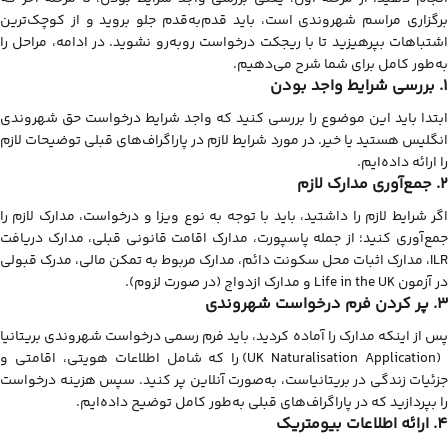
برگزاری مراسم شهروندی است، باید قدم‌به‌قدم جلو بروید و از کوچک‌ترین
اشتباهات بپرهیزید تا با ریجکت درخواست روبه‌رو نشوید. در ادامه، مراحل را
به‌طور کامل برای شما شرح می‌دهیم.
1. بررسی شرایط واجد بودن
ابتدا باید این موضوع را بررسی کنید که واجد شرایط درخواست حق شهروندی
انگلیس هستید یا خیر. در مورد شرایط لازم در پاراگراف‌های قبلی توضیحات لازم
را ارائه داده‌ایم.
2. جمع‌آوری مدارک لازم
اگر شرایط لازم را داشتید، باید با توجه به نوع ویزا و درخواست، مدارک لازم را
جمع‌آوری کنید؛ از جمله پاسپورت، مدارک اقامت قانونی قبلی، مدارک دریافت
ILR، مدارک اثبات محل سکونت دائم، مدارک مربوط به تمکن مالی، مدرک قبولی
در آزمون Life in the UK و مدارک ازدواج (در صورت لزوم).
3. پر کردن فرم درخواست شهروندی
پس از اینکه مدارک را آماده کردید، باید فرم رسمی درخواست شهروندی بریتانیا
(UK Naturalisation Application) را که شامل اطلاعات هویتی، اقامتی و
جزئیات زندگی در بریتانیاست، به‌صورت آنلاین پر کنید. سپس هزینه درخواست
را بپردازید که در پاراگراف‌های قبلی به‌طور کامل توضیح داده‌ایم.
4. ارائه اطلاعات بیومتریک