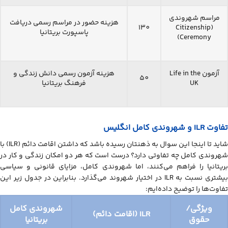
مراسم شهروندی
هزینه حضور در مراسم رسمی دریافت
130
(Citizenship
پاسپورت بریتانیا
Ceremony)
آزمون Life in the
هزینه آزمون رسمی دانش زندگی و
50
UK
فرهنگ بریتانیا
تفاوت ILR و شهروندی کامل انگلیس
شاید تا اینجا این سوال به ذهنتان رسیده باشد که داشتن اقامت دائم (ILR) با
شهروندی کامل چه تفاوتی دارد؟ درست است که هر دو امکان زندگی و کار در
بریتانیا را فراهم می‌کنند، اما شهروندی کامل، مزایای قانونی و سیاسی
بیشتری نسبت به ILR در اختیار شهروند می‌گذارد. بنابراین در جدول زیر این
تفاوت‌ها را توضیح داده‌ایم:
ویژگی/
شهروندی کامل
ILR (اقامت دائم)
حقوق
بریتانیا