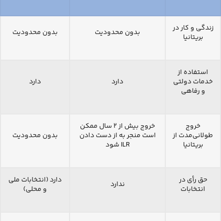
زندگی و کار در
بدون محدودیت
بدون محدودیت
بریتانیا
استفاده از
خدمات دولتی
دارد
دارد
و رفاهی
خروج
خروج بیش از ۲ سال ممکن
طولانی‌مدت از
است منجر به از دست دادن
بدون محدودیت
بریتانیا
ILR شود
حق رأی در
دارد (انتخابات ملی
ندارد
انتخابات
و محلی)