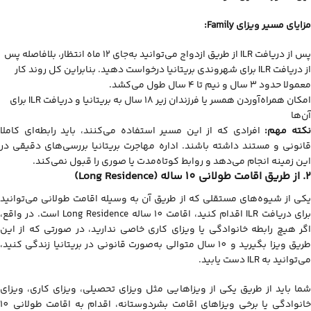
مزایای مسیر ویزای
Family
:
پس از دریافت ILR از طریق ازدواج می‌توانید به‌جای ۱۲ ماه انتظار، بلافاصله پس
از دریافت ILR برای شهروندی بریتانیا درخواست دهید. بنابراین کل روند کار
معمولا حدود ۳ سال و نیم تا ۴ سال طول می‌کشد.
امکان همراه‌آوردن همسر یا فرزندان زیر ۱۸ سال به بریتانیا و دریافت ILR برای
آن‌ها
کته مهم:
افرادی که از این مسیر استفاده می‌کنند، باید رابطه‌ای کاملا
قانونی و مستند داشته باشند. اداره مهاجرت بریتانیا بررسی‌های دقیقی در
این زمینه انجام می‌دهد و روابط کوتاه‌مدت یا صوری را قبول نمی‌کند.
2. از طریق اقامت طولانی 10 ساله (Long Residence)
یکی از شیوه‌های مستقلی که از طریق آن به وسیله اقامت طولانی می‌توانید
برای دریافت ILR اقدام کنید، اقامت 10 ساله Long Residence است. در واقع،
اگر هیچ رابطه خانوادگی یا ویزای کاری خاصی ندارید، در صورتی که از این
طریق ویزا بگیرید و 10 سال متوالی به‌صورت قانونی در بریتانیا زندگی کنید،
می‌توانید به ILR دست یابید.
شما باید از طریق یکی از ویزاهایی مثل ویزای تحصیلی، ویزای کاری، ویزای
خانوادگی یا برخی ویزاهای اقامت بشردوستانه، اقدام به اقامت طولانی 10