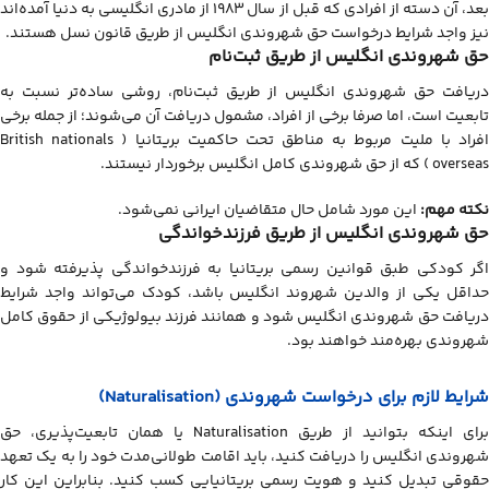
بعد، آن دسته از افرادی که قبل از سال ۱۹۸۳ از مادری انگلیسی به دنیا آمده‌اند
نیز واجد شرایط درخواست حق شهروندی انگلیس از طریق قانون نسل هستند.
حق شهروندی انگلیس از طریق ثبت‌‎نام
دریافت حق شهروندی انگلیس از طریق ثبت‌نام، روشی ساده‌تر نسبت به
تابعیت است، اما صرفا برخی از افراد، مشمول دریافت آن می‌شوند؛ از جمله برخی
افراد با ملیت مربوط به مناطق تحت حاکمیت بریتانیا ( British nationals
overseas ) که از حق شهروندی کامل انگلیس برخوردار نیستند.
نکته مهم:
این مورد شامل حال متقاضیان ایرانی نمی‌شود.
حق شهروندی انگلیس از طریق فرزندخواندگی
اگر کودکی طبق قوانین رسمی بریتانیا به فرزندخواندگی پذیرفته شود و
حداقل یکی از والدین شهروند انگلیس باشد، کودک می‌تواند واجد شرایط
دریافت حق شهروندی انگلیس شود و همانند فرزند بیولوژیکی از حقوق کامل
شهروندی بهره‌مند خواهند بود.
شرایط لازم برای درخواست شهروندی (Naturalisation)
برای اینکه بتوانید از طریق Naturalisation یا همان تابعیت‌پذیری، حق
شهروندی انگلیس را دریافت کنید، باید اقامت طولانی‌مدت خود را به یک تعهد
حقوقی تبدیل کنید و هویت رسمی بریتانیایی کسب کنید. بنابراین این کار