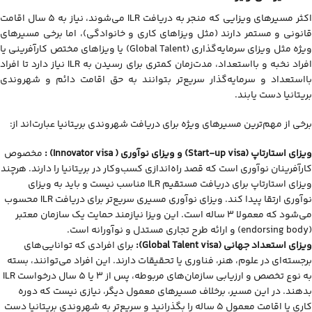
اکثر مسیرهای ویزایی که منجر به دریافت ILR می‌شوند، نیاز به 5 سال اقامت
قانونی و مستمر دارند (مثل ویزاهای کاری و خانوادگی)، اما برخی مسیرهای
ویژه مثل ویزای سرمایه‌گذاری (Global Talent) یا ویزاهای مختص کارآفرینی یا
افراد نخبه و بااستعداد، مدت‌زمان کمتری برای رسیدن به ILR نیاز دارد تا افراد
بااستعداد و سرمایه‌گذار سریع‌تر بتوانند به حق اقامت دائم و شهروندی
بریتانیا دست یابند.
برخی از مهم‌ترین مسیرهای ویژه برای دریافت شهروندی بریتانیا عبارت‌اند از:
ویزای استارتاپ
(Start-up visa)
و ویزای نوآوری (
Innovator visa
) :
مخصوص
کارآفرینان نوآوری است که قصد راه‌اندازی کسب‌وکار در بریتانیا را دارند. هرچند
ویزای استارتاپ برای دریافت مستقیم ILR مناسب نیست و باید به ویزای
نوآوری ارتقا پیدا کند. ویزای نوآوری مسیری سریع‌تر برای دریافت ILR محسوب
می‌شود که معمولا 3 ساله است. این ویزا نیازمند حمایت یک سازمان معتبر
(endorsing body) و ارائه طرح تجاری مستدل و نوآورانه است.
ویزای استعداد جهانی
(Global Talent visa)
:
برای افرادی که توانایی‌های
برجسته‌ای در علوم، هنر، فناوری یا تحقیقات دارند. این افراد می‌توانند، بسته
به نوع تخصص و ارزیابی سازمان‌های مربوطه، پس از 3 یا 5 سال درخواست ILR
بدهند. در این مسیر، برخلاف مسیرهای معمول دیگر، نیازی نیست که دوره
کاری یا اقامت معمول ۵ ساله را بگذرانید و سریع‌تر به شهروندی بریتانیا دست