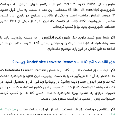
آزمون Life in the UK
مارس سال ۲۰۲۵ حدود ۲۶۹,۲۱۳ نفر از سرتاسر جهان موفق به دریافت
شهروندی (British citizenship) شده‌اند. این تعداد نسبت به سال قبل حدود
هزینه‌های رسمی دریافت حق شهروندی انگلیس در سال ۲۰۲۶
۲۲ درصد افزایش داشته است و یکی از بالاترین سطوح در تاریخ این کشور
تفاوت ILR و شهروندی کامل انگلیس
محسوب می‌شود. نکته جالب اینجاست که این افراد از بیش از 200 کشور
تابعیت دوگانه در انگلیس
مختلف، شهروندی بریتانیا را کسب کرده‌اند.
دلایل معمول رد شدن درخواست شهروندی انگلیس
گر شما هم قصد دارید
حق شهروندی انگلیس
را به دست بیاورید، باید با
مراحل عملی درخواست حق شهروندی انگلیس
مسیرها، شرایط، هزینه‌ها قوانین و مراحل رسمی آشنا شوید. بنابراین ما در
ادامه به‌طور کامل در این‌باره توضیح داده‌ایم.
حق اقامت دائم (Indefinite Leave to Remain – ILR) چیست؟
اگر بتوانید حق اقامت دائمی انگلیس یا همان Indefinite Leave to Remain که
به اختصار به آن ILR می‌گویند، را به دست بیاورید، این اجازه را خواهید داشت
که تمام عمر (بدون محدودیت زمانی) در بریتانیا زندگی، کار و تحصیل کنید. در
نتیجه خواهید توانست که از خدمات عمومی این کشور استفاده کنید. در این
صورت، نیازی به تمدید ویزا نخواهید داشت. کسی که ILR را کسب کرده،
می‌توانند پس از مدتی درخواست شهروندی دهند.
گر متقاضی دریافت حق ILR هستید، باید از طریق وبسایت سازمان
مهاجرت به