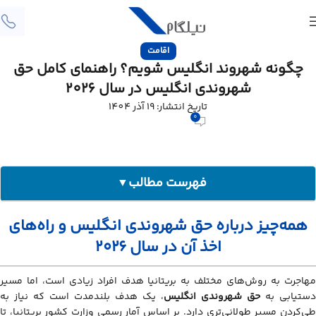
اقامت
چگونه شهروند انگلیس شویم؟ راهنمای کامل حق
شهروندی انگلیس در سال 2026
تاریخ انتشار: 19 آذر 1404
0
فهرست مطالب
▼
همه‌چیز درباره حق شهروندی انگلیس و راه‌های اخذ آن در سال ۲۰۲۶
همه‌چیز درباره حق شهروندی انگلیس و راه‌های
حق اقامت دائم (Indefinite Leave to Remain – ILR) چیست؟
اخذ آن در سال ۲۰۲۶
مسیرهای دریافت ILR و شهروندی بریتانیا
سایر روش‌های دریافت شهروندی بریتانیا
مهاجرت به روش‌های مختلف به بریتانیا هدف افراد زیادی است، اما مسیر
دستیابی به
حق شهروندی انگلیس
، یک هدف بلندمدت است که نیاز به
شرایط لازم برای درخواست شهروندی (Naturalisation)
طی‌کردن مسیر طولانی‌تری دارد. بر اساس آمار رسمی وزارت کشور بریتانیا، تا