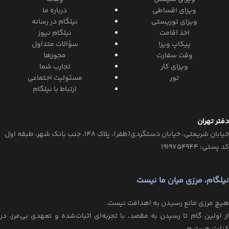
ویزای اقساطی
درباره ما
ویزای توریستی
نیلگام در رسانه
اخذ اقامت
نیلگام نیوز
پیکاپ ویزا
سؤالات متداول
وقت سفارت
مجوزها
ویزای کار
تجارب شما
تور
مسئولیت اجتماعی
ارتباط با نیلگام
دفتر تهران
خیابان‌ شریعتی، خیابان‌ دستگردی(ظفر)، پلاک 148، جنب بانک شهر، طبقه اول
کد پستی: ۱۹۱۹۷۵۴۹۴۴
نیلگام، مرزی میان ما نیست
هیـچ مرزی مانع رسیـدن به اهدافت نیست.
از اولین گام تا رسیدن به مقصد، با تجربه‌ای اثبات‌شده و تعهدی بی‌مرز، در