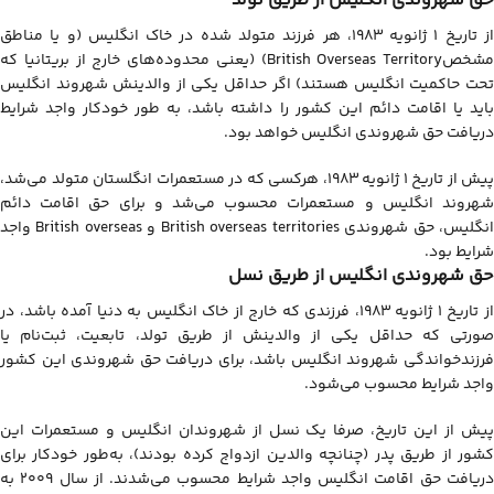
حق شهروندی انگلیس از طریق تولد
از تاریخ ۱ ژانویه ۱۹۸۳، هر فرزند متولد شده در خاک انگلیس (و یا مناطق
مشخصBritish Overseas Territory) (یعنی محدوده‌های خارج از بریتانیا که
تحت حاکمیت انگلیس هستند) اگر حداقل یکی از والدینش شهروند انگلیس
باید یا اقامت دائم این کشور را داشته باشد، به طور خودکار واجد شرایط
دریافت حق شهروندی انگلیس خواهد بود.
پیش از تاریخ ۱ ژانویه ۱۹۸۳، هرکسی که در مستعمرات انگلستان متولد می‌شد،
شهروند انگلیس و مستعمرات محسوب می‌شد و برای حق اقامت دائم
انگلیس، حق شهروندی British overseas territories و British overseas واجد
شرایط بود.
حق شهروندی انگلیس از طریق نسل
از تاریخ ۱ ژانویه ۱۹۸۳، فرزندی که خارج از خاک انگلیس به دنیا آمده باشد، در
صورتی که حداقل یکی از والدینش از طریق تولد، تابعیت، ثبت‌نام یا
فرزندخواندگی شهروند انگلیس باشد، برای دریافت حق شهروندی این کشور
واجد شرایط محسوب می‌شود.
پیش از این تاریخ، صرفا یک نسل از شهروندان انگلیس و مستعمرات این
کشور از طریق پدر (چنانچه والدین ازدواج کرده بودند)، به‌طور خودکار برای
دریافت حق اقامت انگلیس واجد شرایط محسوب می‌شدند. از سال ۲۰۰۹ به