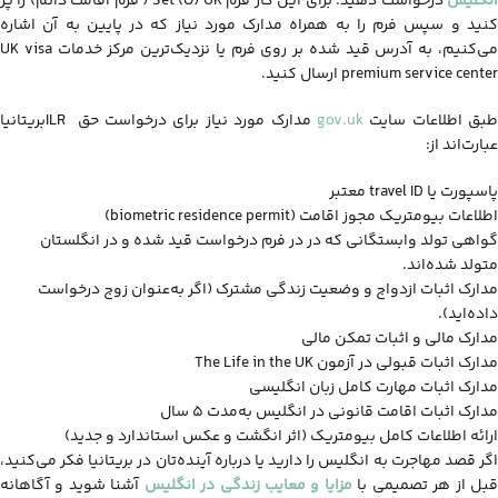
نگلیس
درخواست دهید. برای این کار فرم Set (O) UK ( فرم اقامت دائم) را پر
کنید و سپس فرم را به همراه مدارک مورد نیاز که در پایین به آن اشاره
می‌کنیم، به آدرس قید شده بر روی فرم یا نزدیک‌ترین مرکز خدمات UK visa
premium service center ارسال کنید.
بق اطلاعات سایت
gov.uk
مدارک مورد نیاز برای درخواست حق ILRبریتانیا
عبارت‌اند از:
پاسپورت یا travel ID معتبر
اطلاعات بیومتریک مجوز اقامت (biometric residence permit)
گواهی تولد وابستگانی که در در فرم درخواست قید شده و در انگلستان
متولد شده‌اند.
مدارک اثبات ازدواج و وضعیت زندگی مشترک (اگر به‌عنوان زوج درخواست
داده‌اید).
مدارک مالی و اثبات تمکن مالی
مدارک اثبات قبولی در آزمون The Life in the UK
مدارک اثبات مهارت کامل زبان انگلیسی
مدارک اثبات اقامت قانونی در انگلیس به‌مدت ۵ سال
ارائه اطلاعات کامل بیومتریک (اثر انگشت و عکس استاندارد و جدید)
اگر قصد مهاجرت به انگلیس را دارید یا درباره آینده‌تان در بریتانیا فکر می‌کنید،
بل از هر تصمیمی با
مزایا و معایب زندگی در انگلیس
آشنا شوید و آگاهانه