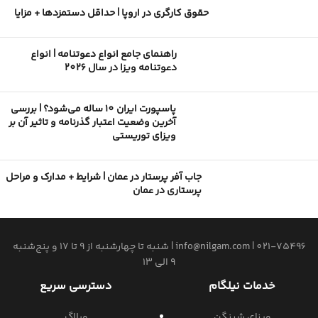
حقوق کارگری در اروپا | حداقل دستمزدها + مزایا
راهنمای جامع انواع دعوتنامه | انواع
دعوتنامه ویزا در سال 2026
پاسپورت ایران 10 ساله می‌شود؟ | بررسی
آخرین وضعیت اعتبار گذرنامه و تاثیر آن بر
ویزای توریستی
جاب آفر پرستار در عمان | شرایط + مدارک و مراحل
پرستاری در عمان
021-75496
|
info@nilgam.com
| شنبه تا چهارشنبه از 9 تا 17 و پنج‌شنبه
9 الی 13
خدمات نیلگام
دسترسی سریع
ویزای شینگن
وبلاگ