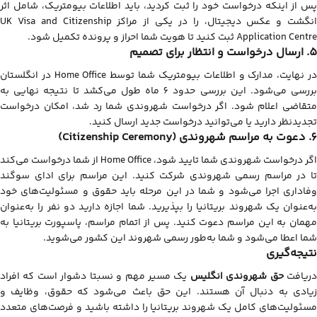
پس از اینکه درخواست خود را ثبت کردید، باید اطلاعات بیومتریک، شامل اثر
انگشت و عکس دیجیتال، را در یکی از مراکز UK Visa and Citizenship
Application Centre ثبت کنید تا هویت شما احراز و پرونده تکمیل شود.
5. ارسال درخواست و انتظار برای تصمیم
در نهایت، مدارک و اطلاعات بیومتریک شما توسط Home Office در انگلستان
بررسی می‌شود. این بررسی حدود 6 ماه طول می‌کشد تا نتیجه نهایی به
متقاضی اعلام شود. اگر درخواست شهروندی شما رد شد، امکان درخواست
تجدیدنظر دارید یا می‌توانید درخواست جدید ارسال کنید.
6. دعوت به مراسم شهروندی (Citizenship Ceremony)
اگر درخواست شهروندی شما تایید شود، Home Office از شما درخواست می‌کند
تا در مراسم رسمی شهروندی شرکت کنید. این مراسم برای ادای سوگند
وفاداری اجرا می‌شود و شما در این مرحله باید حقوق و مسئولیت‌های خود
به‌عنوان یک شهروند بریتانیا را بپذیرید. شما اجازه دارید دو نفر را به‌عنوان
مهمان به این مراسم دعوت کنید. پس از اتمام مراسم، پاسپورت بریتانیا به
شما اعطا می‌شود و شما به‌طور رسمی شهروند این کشور می‌شوید.
نتیجه‌گیری
ریافت
حق شهروندی انگلیس
یک مسیر مهم و نسبتا دشوار است که افراد
زیادی به دنبال آن هستند. این حق باعث می‌شود که حقوق، وظایف و
مسئولیت‌های کامل یک شهروند بریتانیا را داشته باشید و فرصت‌های متعدد