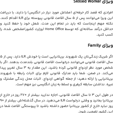
ویزای Skilled Worker
افرادی که قصد کار حرفه‌ای (مشاغل مورد نیاز در انگلیس) را دارند، با دریافت
این ویزا می‌توانند پس از ۵ سال اقامت قانونی پیوسته برای ILR اقدام کنند.
نکته مهم اینجاست که باید در تمام این مدت، شغل خود را حفظ کنید و
حداقل درآمد سالانه‌ای که توسط Home Office (وزارت کشور)‌مشخص شده، را
کسب کنید.
ویزای Family
اگر شریک زندگی‌تان یک شهروند بریتانیایی است یا خودش ILR دارد، پس از 5
سال اقامت قانونی می‌توانند درخواست اقامت قانونی بلندمدت بدهند. اگر با
شخص مورد نظر ازدواج قانونی کرده باشید، این مقدار به 3 سال تغییر پیدا
می‌کند. در ضمن، شما باید مدارک قانونی لازم برای اثبات رابطه با شهروند
بریتانیایی را ارائه دهید؛ از جمله گواهی ازدواج، اثبات محل زندگی مشترک و
غیره. نداشتن سابقه کیفری و تسلط به زبان انگلیسی نیز مهم است.
در طول این ۳ تا سال اقامت قانونی، اجازه ندارید بیشتر از 270 روز در خارج از
بریتانیا بمانید و وقتی درخواست ILR‌ می‌دهید، در سال گذشته‌اش بیشتر از 90
روز نباید خارج از کشور بریتانیا حضور داشته باشید تا پیوستگی اقامت شما در
این کشور تضمین شود.