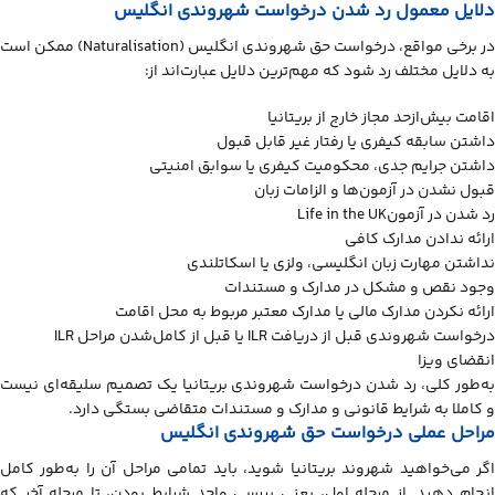
دلایل معمول رد شدن درخواست شهروندی انگلیس
در برخی مواقع، درخواست حق شهروندی انگلیس (Naturalisation) ممکن است
به دلایل مختلف رد شود که مهم‌ترین دلایل عبارت‌اند از:
اقامت بیش‌ازحد مجاز خارج از بریتانیا
داشتن سابقه کیفری یا رفتار غیر قابل قبول
داشتن جرایم جدی، محکومیت کیفری یا سوابق امنیتی
قبول نشدن در آزمون‌ها و الزامات زبان
رد شدن در آزمونLife in the UK
ارائه ندادن مدارک کافی
نداشتن مهارت زبان انگلیسی، ولزی یا اسکاتلندی
وجود نقص و مشکل در مدارک و مستندات
ارائه نکردن مدارک مالی یا مدارک معتبر مربوط به محل اقامت
درخواست شهروندی قبل از دریافت ILR یا قبل از کامل‌شدن مراحل ILR
انقضای ویزا
به‌طور کلی، رد شدن درخواست شهروندی بریتانیا یک تصمیم سلیقه‌ای نیست
و کاملا به شرایط قانونی و مدارک و مستندات متقاضی بستگی دارد.
مراحل عملی درخواست حق شهروندی انگلیس
اگر می‌خواهید شهروند بریتانیا شوید، باید تمامی مراحل آن را به‌طور کامل
انجام دهید. از مرحله اول، یعنی بررسی واجد شرایط بودن، تا مرحله آخر که