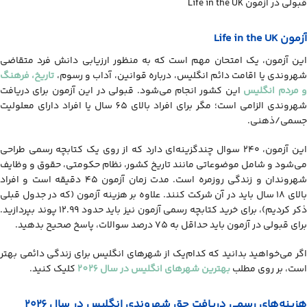
قبولی در آزمون Life in the UK
آزمون Life in the UK
این آزمون، یک امتحان مهم است که به منظور ارزیابی دانش فرد متقاضی
هروندی یا اقامت دائم انگلیس، درباره قوانین، آداب و رسوم،
تاریخ، فرهنگ
 مردم انگلیس
این کشور انجام می‌شود. قبولی در این آزمون برای دریافت
شهروندی الزامی است؛ مگر برای افراد بالای 65 سال یا افراد دارای معلولیت
جسمی/ذهنی.
این آزمون، ۲۴۰ سوال چندگزینه‌ای دارد که از روی یک کتابچه رسمی طراحی
می‌شود و شامل موضوعاتی مانند تاریخ کشور، نظام حکومتی، حقوق و وظایف
شهروندان و زندگی روزمره است. مدت زمان آزمون ۴۵ دقیقه است و افراد
بالای 18 سال باید در آن شرکت کنند. علاوه بر هزینه آزمون (که در جدول قبلی
ذکر کردیم)، برای خرید کتابچه رسمی آزمون نیز باید حدود 12.99 پوند بپردازید.
برای قبولی در آزمون باید حداقل به 75 درصد سوالات، پاسخ صحیح بدهید.
اگر می‌خواهید بدانید که کدام‌یک از شهرهای انگلیس برای زندگی دائمی بهتر
است، بر روی مطلب
بهترین شهرهای انگلیس در سال 2026
کلیک کنید.
هزینه‌های رسمی دریافت حق شهروندی انگلیس در سال ۲۰۲۶