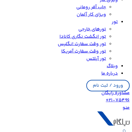
جاب آفر رومانی
ویزای کار آلمان
تور
تورهای خارجی
تور انگشت نگاری کانادا
تور وقت سفارت انگلیس
تور وقت سفارت آمریکا
تور آیلتس
وبلاگ
درباره ما
ورود / ثبت نام
مشاوره رایگان
021-75496
منو