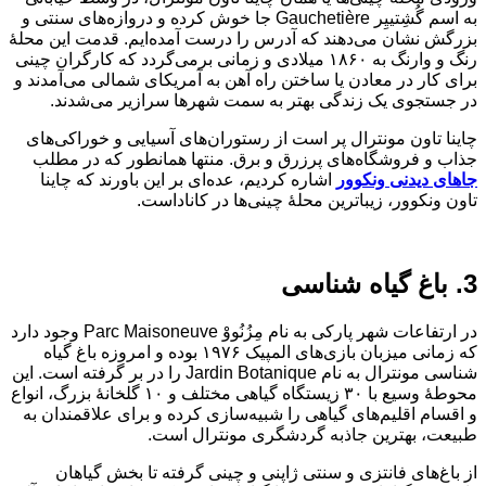
به اسم گُشِتییِر Gauchetière جا خوش کرده و دروازه‌های سنتی و
بزرگش نشان می‌دهند که آدرس را درست آمده‌ایم. قدمت این محلهٔ
رنگ و وارنگ به ۱۸۶۰ میلادی و زمانی برمی‌گردد که کارگران چینی
برای کار در معادن یا ساختن راه آهن به آمریکای شمالی می‌آمدند و
در جستجوی یک زندگی بهتر به سمت شهرها سرازیر می‌شدند.
چاینا تاون مونترال پر است از رستوران‌های آسیایی و خوراکی‌های
جذاب و فروشگاه‌های پرزرق و برق. منتها همانطور که در مطلب
جاهای دیدنی ونکوور
اشاره کردیم، عده‌ای بر این باورند که چاینا
تاون ونکوور، زیباترین محلهٔ چینی‌ها در کاناداست.
3. باغ گیاه شناسی
در ارتفاعات شهر پارکی به نام مِزُنُووْ Parc Maisoneuve وجود دارد
که زمانی میزبان بازی‌های المپیک ۱۹۷۶ بوده و امروزه باغ گیاه
شناسی مونترال به نام Jardin Botanique را در بر گرفته است. این
محوطهٔ وسیع با ۳۰ زیستگاه گیاهی مختلف و ۱۰ گلخانهٔ بزرگ، انواع
و اقسام اقلیم‌های گیاهی را شبیه‌سازی کرده و برای علاقمندان به
طبیعت، بهترین جاذبه گردشگری مونترال است.
از باغ‌های فانتزی و سنتی ژاپنی و چینی گرفته تا بخش گیاهان