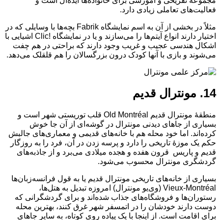
مجموعه تفریحی و آموزشی برای خانواده‌ها ایده‌آل است و
فعالیت‌های تعاملی زیادی دارد.
مثلاً در بخشی از آن به اسم نمایشگاه Fabrik بچه‌ها با وسایلی که در
اختیار دارند انواع آیتم‌ها را می‌سازند و یا در نمایشگاه !Clic اشیایی با
اشکال هندسی عجیب و غریب وجود دارند که براحتی در هم چفت
می‌شوند و بازی با آنها کودک درون بزرگسالان را هم قلقلک می‌دهد.
14. مونترال قدیم
منطقهٔ مونترال قدیم Old Montréal قلب توریستی شهر است و
بسیاری از جاهای دیدنی مونترال در گوشه‌ای از آن جا خوش
کرده‌اند. اما خود محله هم با خانه‌های قدیمی‌ و معماری‌های جالبش
حکم یک موزهٔ تاریخی را دارد و پرسه زدن در آن، فرد را به روزگار
قدیم و پاریس قرون هفده و هجده میلادی می‌برد و از جاذبه‌های
گردشگری مونترال محسوب می‌شود.
بسیاری از خانه‌های تاریخی مونترال قدیم یا به قول فرانسه‌زبان‌ها
Vieux-Montréal (وی‌یو مونترال) امروزه تبدیل به هتل‌ها،
رستوران‌‌ها و فروشگاه‌های جذاب شده‌اند و برای گردشگرانی که
دوست دارند خودشان را در اتمسفر شهر غرق کنند، بهترین محله
برای اقامت است. از اینجا با یک پیاده روی کوتاه، به سایر جاهای