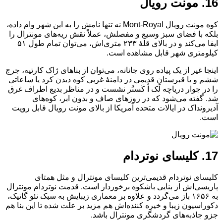
16. مونت رویال
کوه مونت رویال Mont-Royal نه تنها نامش را به این شهر وام داده،
بلکه با فضای سبز وسیع و مفصلش، عملاً نقش ریه‌های مونترال را
ایفا می‌کند و در بالای قلهٔ ۲۳۳ متری‌اش، می‌توان تمام طول ۵۱
کیلومتری شهر قابل مشاهده است.
اینجا غیر از یک پیاده روی جانانه، می‌توان از بناهای ژاک کارتیه، جرج
ششم و یا قبرستان قدیمی در دامنهٔ غربی کوه دیدن کرد یا ساعاتی
را در جوار دریاچه لَک اُ کَستُر نشست و در مناظر بدیع اطراف غرق
شد. گفته می‌شود که در روزهای صاف و بدون ابر، کوه‌های
آدیرونداک در ایالات متحده آمریکا از بالای مونت رویال قابل رویت
است.
17. کلیسای نوتردام
کلیسای نوتردام قدیمی‌ترین کلیسای مونترال و مثل همتای
پاریسی‌اش از بنایی باشکوه برخوردار است. قدمت نوتردام مونترال
به ۱۶۵۶ باز می‌گردد و علاوه بر معماری زیبایش به سبک نئو گاتیک،
دکوراسیون زیبا و خیره کننده‌اش هم مزید بر علت شده تا این بنا هم
جزو جاذبه‌های گردشگری مونترال باشد.