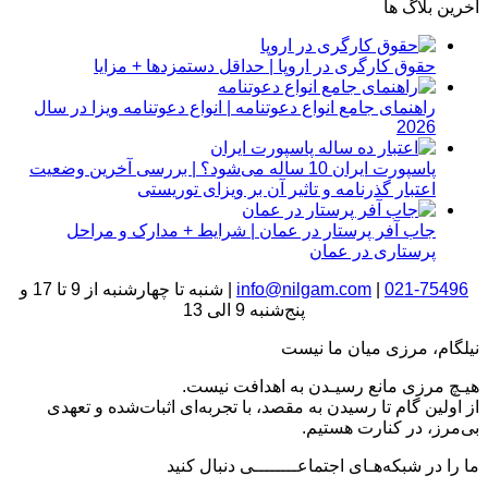
آخرین بلاگ ها
حقوق کارگری در اروپا | حداقل دستمزدها + مزایا
راهنمای جامع انواع دعوتنامه | انواع دعوتنامه ویزا در سال
2026
پاسپورت ایران 10 ساله می‌شود؟ | بررسی آخرین وضعیت
اعتبار گذرنامه و تاثیر آن بر ویزای توریستی
جاب آفر پرستار در عمان | شرایط + مدارک و مراحل
پرستاری در عمان
021-75496
|
info@nilgam.com
| شنبه تا چهارشنبه از 9 تا 17 و
پنج‌شنبه 9 الی 13
نیلگام، مرزی میان ما نیست
هیـچ مرزی مانع رسیـدن به اهدافت نیست.
از اولین گام تا رسیدن به مقصد، با تجربه‌ای اثبات‌شده و تعهدی
بی‌مرز، در کنارت هستیم.
ما را در شبکه‌هـای اجتماعــــــــی دنبال کنید