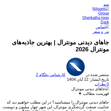
منو
تور و سفر
جاهای دیدنی مونترال | بهترین جاذبه‌های
مونترال 2026
منتشر شده در
کارشناس نیلگام 2
تاریخ انتشار: 12 آبان 1404
0
نظرات
فهرست مطالب
▼
جاهای دیدنی مونترال کانادا
جاهای دیدنی مونترال را میشناسید؟ در این مطلب خواهیم دید که
1. چرخ و فلک بزرگ مونترال
جذابیت صنعت گردشگری مونترال، این شهر چهار میلیون و دویست