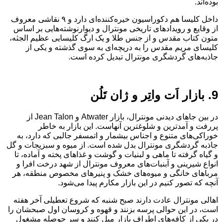
بوده‌اند.
داخل کلیسا هم دکوراسیون خیره‌کننده‌ای دارد و ۹ نقاشی معروف
از وقایع و رویدادهای تاریخی مونترال و دیوارنوشته‌هایی بر اساس
متون کتاب مقدس و از جنس طلا و یک ارگ کلیسایی عظیم الجثه،
کلیسای مریم مقدس را به دریچه‌ای به سوی گذشته و یکی از
جاذبه‌های گردشگری مونترال تبدیل کرده است.
9. بازار اَت‌ واتِر و ژان تَلُن
در بین جاهای دیدنی مونترال، بازار Atwater و Jean Talon از
پررفت‌ و آمدترین و شلوغترین آنهاست. این بازار به خاطر
خوراکی‌های متنوع و اجناس بیشمار و اتمسفر جالبی که دارد، به
جاذبه گردشگری مونترال بدل شده است. از میوه و سبزیجات و گل
و گیاه گرفته تا ماهی و لبنیات و گوشت و غذاهای پخته و آماده، تا
انواع شیرینی‌ و آبنبات‌های معروف مونترال از شهد درخت افرا و
مرباهای خانگی و میوه‌های خشک‌ و پنیرهای مخصوص منطقه، هر
آنچه که تصور کنیم در این بازار مکارم پیدا می‌شود.
اهالی مونترال عادت دارند صبح شنبه که شروع تعطیلی آخر هفته‌
است، در این حوالی پرسه بزنند و قهوه و کروسان اول صبحشان را
در یکی از کافه‌های اطراف بازار میل کنند و سر حوصله مشغول