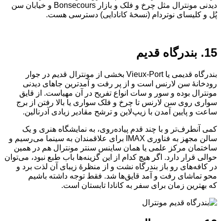
دیدنی مونترال مثل چرخ و فلک و بازار Bonsecours و خیابان سن‌
پُل و کلیسای نوتردام (نسخهٔ کانادایی) دسترسی هست.
15. بندرگاه قدیم
بندرگاه قدیمی یا Vieux-Port بخشی از مونترال قدیم در جوار
رودخانهٔ سن لارنس است و از پر رفت و آمدترین جاهای دیدنی
مونترال بوده و سور و سات انواع تفریح در آن مهیاست. از قایق
سواری روی سن لارنس تا چرخ و فلک سواری یا بالا رفتن از برج
ساعت و پایین آمدن با زیپ‌لاین و ترشح مقادیر زیادی آدرنالین.
کمی آنطرف‌تر و با چند قدم پیاده‌روی، به نمایشگاه‌ هنری و یک
سالن مجهز به فناوری IMAX برای علاقمندان به سینما می‌رسیم و
ساختمان مرکز علمی یا همان ساینس سنتر مونترال هم در همین
حوالی قرار دارد. اگر هیچ کدام از این گزینه‌ها باب طبع نبود، می‌توان
در کافه‌های رو باز بندرگاه نشت و از منظرهٔ زیبای آن لذت برد و
محو تماشای رفت و آمد قایق‌ها شد. فقط توجه داشته باشیم
که بهترین زمان برای سفر به کانادا تابستان است.