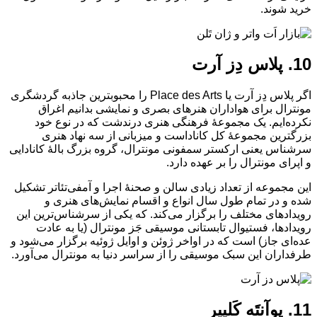
خرید شوند.
10. پلاس دِز آرت
اگر پلاس دِز آرت یا Place des Arts را محبوبترین جاذبه گردشگری
مونترال برای هواداران هنرهای بصری و نمایشی بدانیم اغراق
نکرده‌ایم. یک مجموعهٔ فرهنگی هنری درندشت که در نوع خود
بزرگترین مجموعهٔ کل کاناداست و میزبانی از سه نهاد هنری
سرشناس یعنی ارکستر سمفونی مونترال، گروه بزرگ بالهٔ کانادایی
و اپرای مونترال را بر عهده دارد.
این مجموعه از تعداد زیادی سالن و صحنهٔ اجرا و آمفی‌تئاتر تشکیل
شده و در تمام طول سال انواع و اقسام نمایش‌های هنری و
رویدادهای مختلف را برگزار می‌کند. که یکی از سرشناس‌ترین این
رویدادها، فستیوال تابستانی موسیقی جَز مونترال (یا به عادت
عده‌ای جاز) است که در اواخر ژوئن و اوایل ژوئیه برگزار می‌شود و
طرفداران این سبک موسیقی را از سراسر دنیا به مونترال می‌آورد.
11. پوآنتَه کَلییِر