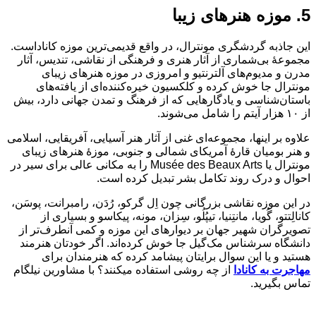
5. موزه هنرهای زیبا
این جاذبه گردشگری مونترال، در واقع قدیمی‌ترین موزه کاناداست.
مجموعه‌ٔ بی‌شماری از آثار هنری و فرهنگی از نقاشی، تندیس، آثار
مدرن و مدیوم‌های آلترنتیو و امروزی در موزه هنرهای زیبای
مونترال جا خوش کرده و کلکسیون‌ خیره‌کننده‌ای از یافته‌های
باستان‌شناسی و یادگارهایی که از فرهنگ و تمدن جهانی دارد، بیش
از ۱۰ هزار آیتم را شامل می‌شوند.
علاوه بر اینها، مجموعه‌ای غنی از آثار هنر آسیایی، آفریقایی، اسلامی
و هنر بومیان قارهٔ آمریکای شمالی و جنوبی، موزهٔ هنرهای زیبای
مونترال یا Musée des Beaux Arts را به مکانی عالی برای سیر در
احوال و درک روند تکامل بشر تبدیل کرده است.
در این موزه نقاشی‌ بزرگانی چون اِل گرکو، رُدَن، رامبرانت، پوسَن،
کانالِتتو، گُویا، مانتِنیا، تیپُلُو، سِزان، مونه، پیکاسو و بسیاری از
تصویرگران شهیر جهان بر دیوارهای این موزه و کمی آنطرف‌تر از
دانشگاه سرشناس مک‌گیل جا خوش کرده‌اند. اگر خودتان هنرمند
هستید و یا این سوال برایتان پیشامد کرده که هنرمندان برای
مهاجرت به کانادا
از چه روشی استفاده میکنند؟ با مشاورین نیلگام
تماس بگیرید.