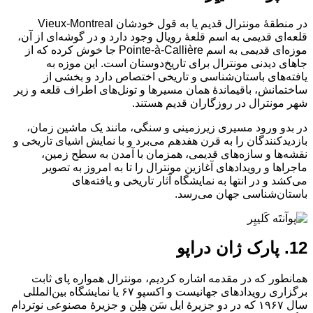
در منطقهٔ مونترال قدیم یا به قول خودشان Vieux-Montreal
قلعه‌ای قدیمی به اسم قلعهٔ رویال وجود دارد و در گوشه‌ای از آن،
موزه‌ای قدیمی به اسم Pointe-à-Callière جا خوش کرده که از
جاهای دیدنی مونترال برای تاریخ‌دوستان است. این موزه به
یافته‌های باستان‌شناسی و تاریخی اختصاص دارد و بخشی از
ساختمانش، باقیماندهٔ‌ همان مسیرها و تونل‌های اطراف قلعه و زیر
شهر مونترال در روزگاران قدیم هستند.
در بدو ورود مسیری زیرزمینی و سنگی، مانند یک ماشین زمان،
بازدیدکنندگان را به قرن هفدهم می‌برد و با نمایش اشیای تاریخی و
نقشه‌ها و سازه‌های قدیمی، همزمان با آمدن به سطح زمین،
ماجراها و رویدادهای آغازین مونترال را تا به امروز به تصویر
می‌کشد و در انتها به نمایشگاه آثار تاریخی و یافته‌های
باستان‌شناسی جهان می‌رسد.
12. پارک ژان دراپو
همانطور که در مقدمه اشاره کردیم، مونترال همواره پای ثابت
برگزاری رویدادهای جهانیست و اکسپو ۶۷ یا نمایشگاه بین‌المللی
سال ۱۹۶۷ که در دو جزیرهٔ ایل سَن هِلِن و جزیرهٔ مصنوعی نوتردام