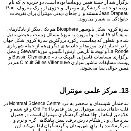
برگزار شد از جملهٔ همین رویدادها بوده است. دو جزیره‌ای که نام
بردیم دو جاذبه گردشگری مونترال و جزوی از پارک معروف Parc
Jean Drapeau هستند و از جاهای دیدنی مونترال برای تفریحات
خانوادگی به شمار می‌روند.
سازهٔ کروی شکل بایوسفِر Biosphere هم یکی دیگر از یادگارهای
نمایشگاه ۶۷ است و امروزه به موزه‌ٔ مسائل زیست محیطی تبدیل
شده و اینطور که پیداست، رکورد بزرگترین سازهٔ کروی شکل جهان
را در اختیار دارد. موزه‌ها و جاذبه‌های دیگری هم از جمله شهربازی
La Ronde و توپخانهٔ تاریخی ارتش انگلیس، موزهٔ Stewart و محل
برگزاری مسابقات قایقرانی المپیک به نام Bassin Olympique و
پیست مسابقات ماشین‌سواری Circuit Gilles Villeneuve هم در
همین حوالی پیدا می‌شوند.
13. مرکز علمی مونترال
ساختمان شیشه‌ای و منحصر به فرد Montreal Science Centre در
قلب جاهای دیدنی مونترال در بندر قدیم یا Old Port‌ واقع شده و
علاوه بر اینکه از جاذبه‌های گردشگری مونترال است، در فصول
سرد سال و در هنگام بارش برف، نقش پناهگاهی گرم و نرم و
سرگرم‌کننده را برای شهروندان و گردشگران ایفا می‌کند. این