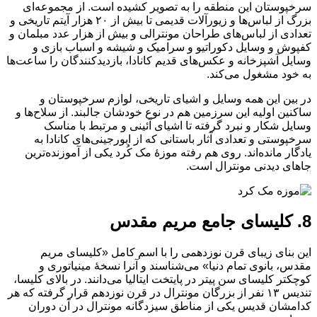
سرخپوستان این منطقه را به تصویر کشیده است. از مجموعه‌ای
بزرگ از لباس‌ها و زیورآلات قدیمی تا بیش از ۲۰ هزار آیتم تاریخی و
تعدادی از لباس‌های طراحان مونترالی و بیش از هزار عدد مبلمان و
کفپوش و وسایل دکوراتیو و سرامیک و شیشه و اسباب بازی و
وسایل آشپزخانه و عکس‌های قدیم کانادا، بازدیدکنندگان را ساعت‌ها
به خود مشغول می‌کند.
در بین این همه وسایل و اشیای تاریخی، لوازم سرخپوستان و
ساکنین اولیه این سرزمین هم در نوع خودشان جالبند. از سلاح‌ها و
وسایل شکار و نبرد گرفته تا اشیای آئینی و مرتبط با مناسک
سرخپوستی و تعدادی آثار باستانی که از ابورجینی‌های کانادا به
یادگار مانده‌اند. روی هم رفته موزهٔ مک کُرد یکی از آموزنده‌ترین
جاهای دیدنی مونترال است.
8. کلیسای جامع مریم مقدس
این بنای زیبای قرن نوزدهمی را با اسم کامل «کلیسای مریم
مقدس، بانوی تمام دنیا» می‌شناسند و آنرا نسخهٔ مینیاتوری و
کوچکتر کلیسای سن پیتر در پایتخت ایتالیا می‌دانند. در بالای کلیسا،
تندیس‌ ۱۳ نفر از بزرگان مونترال در قرن نوزدهم قرار گرفته که هر
کدامشان قدیس یکی از مناطق سیزدگانه مونترال در آن دوران‌