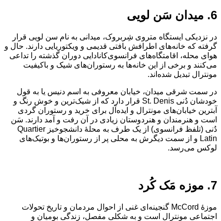
6. میدان سَن لویی
در نزدیکی ایستگاه متروی شِربروک، میدانی به نام سن لویی قرار
گرفته که خانه‌های اطرافش بافتی قدیمی و ویکتوریایی دارند. حال و
هوای محله، اقامتگاه‌های فرانسوی‌کانادایی دوران گذشته را تداعی
می‌کنند و برخی از این خانه‌ها به رستوران‌های شیک و باکیفیت
مونترال تبدیل شده‌اند.
در سمت شرقی میدان، خیابان معروفی به اسم دنیس یا به قول
خودشان دُنی St. Denis قرار دارد که از شیک‌ترین و خوش رنگ و
آبترین خیابان‌های مونترال و ایده‌آل برای خرید و رستوران گردی
است و هنرمندان و هنردوستان زیادی در آن رفت و آمد دارند. سَن
دُنی (تلفظ فرانسوی) از یک طرف به محلهٔ دانشجوخیز Quartier
Latin و از سمت دیگرش به محلی پر از رستوران‌ها و بوتیک‌های
لوکس می‌رسد.
7. موزه مَک کُرد
موزهٔ McCord گنجینه‌ای غنی از احوال مردمان و تاریخ تحولات
اجتماعی مونترال است و به شکلی مفصل، زندگی بومیان و