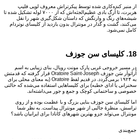
از منبر کنده‌کاری شده‌‌ توسط پیکرتراش معروف لویی فلیپ
هربرت، تا اُرگ بادی عظیم‌الجثه‌اش که از ۷۰۰۰ لوله تشکیل شده تا
شیشه‌های رنگ و وارنگش که داستان شکل‌گیری شهر را نقل
می‌کنند، گشت و گذار در مونترال بدون بازدید از کلیسای نوتردام
کامل نمی‌شود.
18. کلیسای سن جوزف
در مسیر خروجی غربی پارک مونت رویال، بنای زیبایی به اسم
اُراتوآر سَن جوزف Oratoire Saint-Joseph قرار گرفته که قدمتش
به ۱۹۲۴ برمی‌گردد. در قدیم لفظ Oratoire‌ (به معنای محلی برای
سخنرانی یا ادای خطبه) برای کلیساهایی استفاده می‌شده که حالتی
خصوصی و ساختمانی کوچک و جمع و جور می‌داشته‌اند.
اما کلیسای سن جوزف بنایی بزرگ و با عظمت بوده و از روی
تراسش، منظره‌ٔ جالبی از شهر مونترال پیداست. به نظر شما
مونترال می‌تواند جزو بهترین شهرهای کانادا برای ایرانیان باشد؟
جمع‌بندی