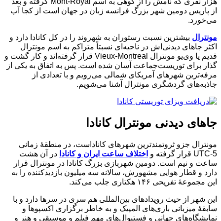
2. چاینا تاون
هزار نفری که نامش را از کوهی به اسم Mont-Royal گرفته و بعد
3. باغ گیاه شناسی
از پاریس دومین شهر بزرگ فرانسه زبان در جهان است از کجا آب
4. کانال لاشین
می‌خورد.
5. موزه هنرهای زیبا
مونترال
بیشترین نسبت رستوران به شهروند را در کل کانادا دارد و
6. میدان سَن لویی
اکثر جاهای دیدنی‌اش در ناحیه‌ای نسبتاً متراکم به اسم مونترال
7. موزه مَک کُرد
قدیم یا وی‌یو مونترال Vieux-Montreal قرار گرفته‌‌اند و کار گشت و
8. کلیسای جامع مریم مقدس
گذار برای توریست‌جماعت آسان شده است. پس به اتفاق به یکی از
9. بازار اَت‌ واتِر و ژان تَلُن
مرفه‌ترین شهرهای آمریکای شمالی می‌رویم و با تعدادی از
10. پلاس دِز آرت
جاذبه‌های گردشگری مونترال آشنا می‌شویم.
11. پوآنتَه کَلییِر
12. پارک ژان دراپو
13. مرکز علمی مونترال
14. مونترال قدیم
جاهای دیدنی مونترال کانادا
15. بندرگاه قدیم
16. مونت رویال
17. کلیسای نوتردام
مونترال جزو ثروتمندترین شهرهای کاناداست، در منطقهٔ زمانی
18. کلیسای سن جوزف
UTC-5‌ قرار گرفته و
اختلاف ساعت ایران و کانادا
در آن هشت
ساعت و نیم است. دومین شهربازی بزرگ کانادا در مونترال قرار
دارد و قطار هوایی مشهورش، سالانه سه میلیون بازدیدکننده را به
این مجموعهٔ‌ تفریحی ۱۴۶ هکتاری جلب می‌کند.
این شهر از حیث رویدادهای بین‌المللی هم سری در سرها دارد و با
سابقهٔ میزبانی بازی‌های المپیک و به خاطر برگزاری اکسپوها و
نمایشگاه‌های جهانی و فستیوال‌های مهم فیلم و موسیقی و هنر و