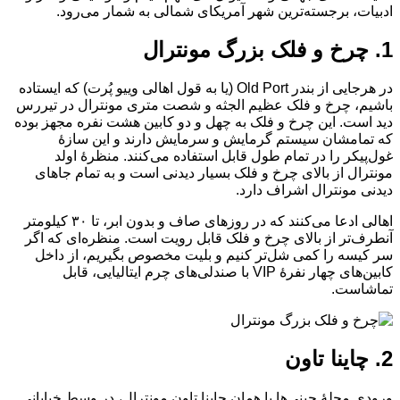
ادبیات، برجسته‌ترین شهر آمریکای شمالی به شمار می‌رود.
1. چرخ و فلک بزرگ مونترال
در هرجایی از بندر Old Port (یا به قول اهالی وییو پُرت) که ایستاده
باشیم، چرخ و فلک عظیم‌ الجثه و شصت متری مونترال در تیررس
دید است. این چرخ و فلک به چهل و دو کابین هشت نفره مجهز بوده
که تمامشان سیستم گرمایش و سرمایش دارند و این سازهٔ‌
غول‌پیکر را در تمام طول قابل استفاده می‌کنند. منظرهٔ اولد
مونترال از بالای چرخ و فلک بسیار دیدنی است و به تمام جاهای
دیدنی مونترال اشراف دارد.
اهالی ادعا می‌کنند که در روزهای صاف و بدون ابر، تا ۳۰ کیلومتر
آنطرف‌تر از بالای چرخ و فلک قابل رویت است. منظره‌ای که اگر
سر کیسه را کمی شل‌تر کنیم و بلیت مخصوص بگیریم، از داخل
کابین‌های چهار نفرهٔ VIP با صندلی‌های چرم ایتالیایی، قابل
تماشاست.
2. چاینا تاون
ورودی محلهٔ چینی‌ها یا همان چاینا تاون مونترال، در وسط خیابانی