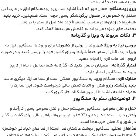
هزینه هستند، جذاب باشد.
رزرو زودهنگام:
همان‌طور که قبلاً اشاره شد، رزرو زودهنگام اتاق در مارینا بی
سندز، به خصوص در فصول پرگردشگر، بسیار مهم است. همچنین، خرید بلیط
هواپیما در زمان‌های مناسب (معمولاً چند ماه قبل از سفر یا در زمان
تخفیف‌های ویژه) می‌تواند به کاهش هزینه‌ها کمک کند.
3. نکات مربوط به ویزا و گذرنامه
بررسی نیاز به ویزا:
شهروندان برخی از کشورها برای ورود به سنگاپور نیاز به
ویزا
دارند. قبل از سفر، حتماً شرایط ویزای کشور خود را بررسی کنید و در صورت
لزوم، اقدامات لازم را انجام دهید.
اعتبار گذرنامه:
اطمینان حاصل کنید که گذرنامه شما حداقل 6 ماه از تاریخ
ورود به سنگاپور اعتبار دارد.
مدارک لازم:
هنگام ورود به سنگاپور، ممکن است از شما مدارک دیگری مانند
بلیط برگشت، رزرو هتل، و اثبات تمکن مالی درخواست شود. این مدارک را
همراه داشته باشید تا از بروز مشکلات جلوگیری کنید.
4. توصیه‌های سفر به سنگاپور
حمل و نقل عمومی:
سنگاپور سیستم حمل و نقل عمومی بسیار کارآمد و
راحتی دارد. استفاده از مترو (MRT) و اتوبوس‌ها، راهی عالی برای گشت و گذار
در شهر و کاهش هزینه‌ها است.
غذاهای محلی:
سنگاپور بهشت عاشقان غذا است! از غذاهای خیابانی خوشمزه
گرفته تا رستوران‌های لوکس، همه چیز برای راضی کردن سلیقه‌های مختلف