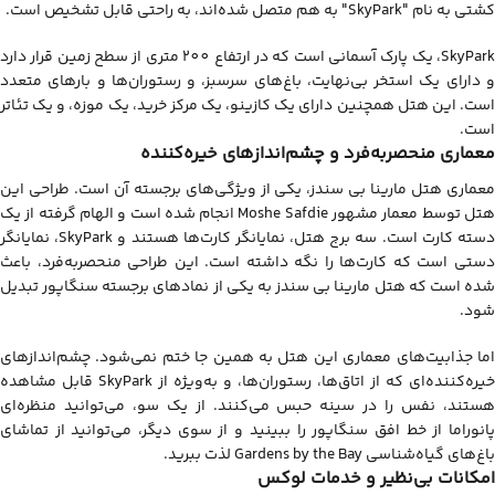
کشتی به نام "SkyPark" به هم متصل شده‌اند، به راحتی قابل تشخیص است.
SkyPark، یک پارک آسمانی است که در ارتفاع 200 متری از سطح زمین قرار دارد
و دارای یک استخر بی‌نهایت، باغ‌های سرسبز، و رستوران‌ها و بارهای متعدد
است. این هتل همچنین دارای یک کازینو، یک مرکز خرید، یک موزه، و یک تئاتر
است.
معماری منحصربه‌فرد و چشم‌اندازهای خیره‌کننده
معماری هتل مارینا بی سندز، یکی از ویژگی‌های برجسته آن است. طراحی این
هتل توسط معمار مشهور Moshe Safdie انجام شده است و الهام گرفته از یک
دسته کارت است. سه برج هتل، نمایانگر کارت‌ها هستند و SkyPark، نمایانگر
دستی است که کارت‌ها را نگه داشته است. این طراحی منحصربه‌فرد، باعث
شده است که هتل مارینا بی سندز به یکی از نمادهای برجسته سنگاپور تبدیل
شود.
اما جذابیت‌های معماری این هتل به همین جا ختم نمی‌شود. چشم‌اندازهای
خیره‌کننده‌ای که از اتاق‌ها، رستوران‌ها، و به‌ویژه از SkyPark قابل مشاهده
هستند، نفس را در سینه حبس می‌کنند. از یک سو، می‌توانید منظره‌ای
پانوراما از خط افق سنگاپور را ببینید و از سوی دیگر، می‌توانید از تماشای
باغ‌های گیاه‌شناسی Gardens by the Bay لذت ببرید.
امکانات بی‌نظیر و خدمات لوکس