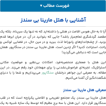
فهرست مطالب
▼
آشنایی با هتل مارینا بی سندز
آشنایی با هتل مارینا بی سندز
معرفی هتل مارینا بی سندز
جاذبه‌های گردشگری هتل مارینا بی سندز سنگاپور
آیا تا به حال هوس اقامت در هتلی را داشته‌اید که نه تنها یک سرپناه، بلکه یک
مقصد گردشگری تمام‌عیار باشد؟ جایی که بتوانید در آن، در میان ابرها قدم
اقامت در هتل مارینا بی سندز
بزنید، از چشم‌اندازهای پانوراما لذت ببرید و در عین حال، در فضایی لوکس و
نکات مهم برای سفر به هتل مارینا بی سندز
راحت، استراحت کنید؟ اگر چنین است، هتل مارینا بی سندز در سنگاپور، همان
جایی است که دنبالش می‌گردید!
این هتل با معماری منحصربه‌فرد، امکانات بی‌نظیر، و موقعیت مکانی
استراتژیک، تجربه‌ای فراموش‌نشدنی را برای مهمانان خود رقم می‌زند. در این
مقاله، به معرفی این جواهر درخشان
سنگاپور
می‌پردازیم و شما را با دنیای
شگفت‌انگیز آن آشنا می‌کنیم.
معرفی هتل مارینا بی سندز
هتل مارینا بی سندز، یک مجتمع تفریحی و اقامتی یکپارچه است که در قلب
سنگاپور قرار دارد. این هتل با سه برج عظیم که توسط یک سازه شبیه به یک