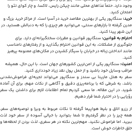
وجود دارد. حتماً غذاهای محلی مانند چیکن رایس، لاکسا، و چار کوای تئو را
امتحان کنید.
خرید:
سنگاپور یکی از بهترین مقاصد خرید در آسیا است. از مراکز خرید بزرگ و
مدرن گرفته تا بازارهای سنتی، می‌توانید هر چیزی را که به دنبالش هستید، در
این شهر پیدا کنید.
احترام به قوانین:
سنگاپور قوانین و مقررات سختگیرانه‌ای دارد. برای
جلوگیری از مشکلات، به این قوانین احترام بگذارید و از رفتارهای نامناسب
مانند انداختن زباله در خیابان یا سیگار کشیدن در مکان‌های ممنوعه پرهیز
کنید.
امنیت:
سنگاپور یکی از امن‌ترین کشورهای جهان است. با این حال، همیشه
مراقب وسایل خود باشید و از حمل پول نقد زیاد خودداری کنید.
سفر به هتل مارینا بی سندز و سنگاپور می‌تواند تجربه‌ای فراموش‌نشدنی
باشد، به شرطی که با برنامه‌ریزی دقیق و آگاهی از نکات مهم، برای آن آماده
شوید. در این مقاله، ما سعی کردیم تمام اطلاعات لازم برای داشتن یک سفر
رؤیایی را در اختیار شما قرار دهیم.
از رزرو اتاق و بلیط هواپیما گرفته تا نکات مربوط به ویزا و توصیه‌های سفر،
همه چیز را در نظر گرفتیم تا شما بتوانید با خیالی آسوده از سفر خود لذت
ببرید. اما فراموش نکنید، مهم‌ترین نکته در هر سفری، لذت بردن از لحظه‌ها و
خلق خاطرات خوش است.