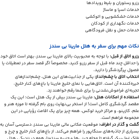
رزرو رستوران و بلیط رویدادها
خدمات اسپا و ماساژ
خدمات خشکشویی و اتوکشی
خدمات نگهداری از کودکان
خدمات حمل و نقل فرودگاهی
نکات مهم برای سفر به هتل مارینا بی سندز
رزرو اتاق از قبل:
با توجه به محبوبیت بالای مارینا بی سندز، بهتر است اتاق خود
را حداقل چند ماه قبل از سفر رزرو کنید، مخصوصاً اگر قصد سفر در تعطیلات یا
فصول پرگردشگر را دارید.
انتخاب اتاق با چشم‌انداز:
یکی از جذابیت‌های این هتل، چشم‌اندازهای
خیره‌کننده آن است. اتاق‌هایی با نمای خلیج مارینا یا باغ‌های کنار خلیج،
تجربه‌ای فراموش‌نشدنی را برای شما رقم خواهند زد.
استفاده از امکانات هتل:
مارینا بی سندز بیش از یک هتل است؛ این یک
مقصد گردشگری کامل است! از استخر بی‌نهایت روی بام گرفته تا موزه هنر و
علم، کازینو، و مراکز خرید لوکس، همه چیز برای یک اقامت رؤیایی در این
مجموعه فراهم است.
گشت و گذار در اطراف:
موقعیت مکانی عالی مارینا بی سندز، دسترسی آسان به
بسیاری از جاذبه‌های سنگاپور را فراهم می‌کند. از باغ‌های کنار خلیج و چرخ و
فلک غول‌پیکر گرفته تا محله چینی‌ها و جزیره سنتوزا، همه در نزدیکی هتل