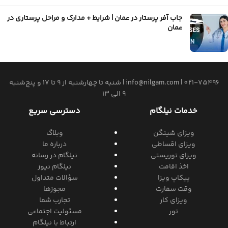
جاب آفر پرستار در عمان | شرایط + مدارک و مراحل پرستاری در
عمان
021-75496
|
info@nilgam.com
| شنبه تا چهارشنبه از 9 تا 17 و پنج‌شنبه
9 الی 13
خدمات نیلگام
دسترسی سریع
ویزای شینگن
وبلاگ
ویزای اقساطی
درباره ما
ویزای توریستی
نیلگام در رسانه
اخذ اقامت
نیلگام نیوز
پیکاپ ویزا
سؤالات متداول
وقت سفارت
مجوزها
ویزای کار
تجارب شما
تور
مسئولیت اجتماعی
ارتباط با نیلگام