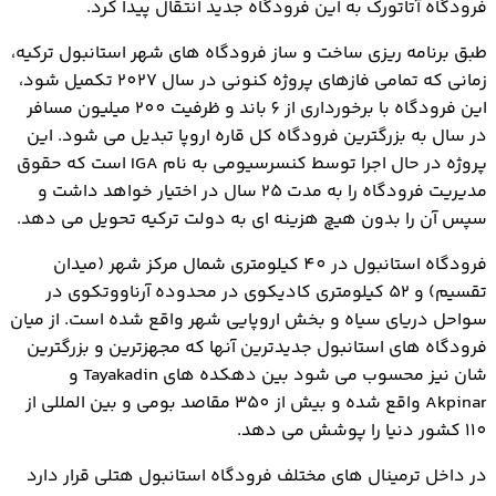
فرودگاه آتاتورک به این فرودگاه جدید انتقال پیدا کرد.
طبق برنامه ریزی ساخت و ساز فرودگاه های شهر استانبول ترکیه،
زمانی که تمامی فازهای پروژه کنونی در سال 2027 تکمیل شود،
این فرودگاه با برخورداری از 6 باند و ظرفیت 200 میلیون مسافر
در سال به بزرگترین فرودگاه کل قاره اروپا تبدیل می شود. این
پروژه در حال اجرا توسط کنسرسیومی به نام IGA است که حقوق
مدیریت فرودگاه را به مدت 25 سال در اختیار خواهد داشت و
سپس آن را بدون هیچ هزینه ای به دولت ترکیه تحویل می دهد.
فرودگاه استانبول در 40 کیلومتری شمال مرکز شهر (میدان
تقسیم) و 52 کیلومتری کادیکوی در محدوده آرناووتکوی در
سواحل دریای سیاه و بخش اروپایی شهر واقع شده است. از میان
فرودگاه های استانبول جدیدترین آنها که مجهزترین و بزرگترین
شان نیز محسوب می شود بین دهکده های Tayakadin و
Akpinar واقع شده و بیش از 350 مقاصد بومی و بین المللی از
110 کشور دنیا را پوشش می دهد.
در داخل ترمینال های مختلف فرودگاه استانبول هتلی قرار دارد