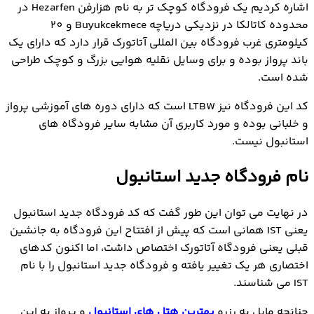
اشاره کردیم یک فرودگاه کوچک تر به نام هزارفن Hezarfen در
محدوده کاتالکا در نزدیکی دریاچه Buyukcekmece و 20
کیلومتری غرب فرودگاه بین المللی آتاتورک قرار دارد که دارای یک
باند پرواز بوده و برای وسایل نقلیه هوایی بزرگ و کوچک طراحی
شده است.
کد این فرودگاه نیز LTBW است که دارای دوره های آموزشی پرواز
و خلبانی بوده و مورد کاربری آن مشابه سایر فرودگاه های
استانبول نیست.
نام فرودگاه جدید استانبول
در نهایت می توان این طور گفت که کد فرودگاه جدید استانبول
یعنی IST همانی است که پیش از افتتاح این فرودگاه به جانشین
قبلی یعنی فرودگاه آتاتورک اختصاص داشت، اما اکنون کدهای
اختصاری هر یک تغییر یافته و فرودگاه جدید استانبول را با نام
IST می شناسند.
چنانچه مایل به رزرو
بهترین هتل های استانبول
و پرواز به این