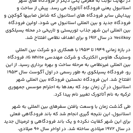
در نهایت نوبت به معرفی یکی دیگر از فرودگاه های شهر
استانبول یعنی فرودگاه آتاتورک می رسد. پیش از ساخت و
پیدایش سایر فرودگاه های استانبول که شامل صابیها گوکچن و
فرودگاه جدید و بین المللی استانبول می شود، اولین فرودگاه
بین المللی این شهر جذاب توریستی و تاریخی در محله یسیلکوی
Yesilkoy در سال 1912 و برای اهداف نظامی افتتاح شد.
در بازه زمانی 1949 تا 1953 با همکاری دو شرکت بین المللی
وستینگ هاوس الکتریک و شرکت مهندسی IG White، فرودگاه
بین المللی غیرنظامی به مرحله ساخت و بهره برداری رسید. از این
رو، فرودگاه یسیلکوی به طور رسمی در اول آگوست سال 1953
افتتاح شد. این فرودگاه نخستین فرودگاه بین المللی شهر
استانبول در آن زمان بود که بعدها به احترام موسس جمهوری
ترکیه به نام آتاتورک تغییر نام پیدا کرد.
طی گذشت زمان با وسعت یافتن سفرهای بین المللی به شهر
استانبول، این نتیجه گیری انجام شد که باند فرودگاهی فعلی
برای این شهر کفایت نکرده و یک باند فرودگاهی و ترمینال جدید
در سال 1972 میلادی ساخته شد. در اواخر سال 90 میلادی،