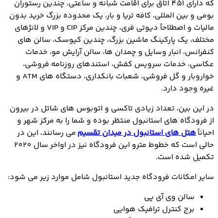
که دارای 451 اتاق برای اقامت شبانه و ساعتی، چندین رستوران
بومی و بین المللی، کافه تریا و بار، یک محدوده بزرگ خرید بدون
مالیات و اصطلاحاً دیوتی فری، چندین مرکز CIP و VIP و لانژهای
مختلف، یک پارکینگ ماشین بزرگ، چندین کیوسک، سالن های
کنفرانس، انبار وسایل و چمدان ها، سالن آرایش مو، خدمات
عکاسی، خدمات سرویس کفش، استندهای روزنامه فروشی،
خواروبار و گل فروشی، شعبات بانکداری، دستگاه های ATM و
غیره وجود دارد.
در این بین، تعداد زیادی تاکسی و اتوبوس های شاتل در بیرون
از فرودگاه های استانبول منتظر بوده و شما را به مرکز شهر و
احیاناً
هتل های استانبول در میدان تقسیم
می رسانند، این در
حالی است که خطوط مترو این فرودگاه نیز در اواخر سال 2020
تکمیل شده است.
سایر امکانات فرودگاه جدید استانبول شامل موارد زیر می شود:
سالن وی آی پی
برج کنترل ترافیک هوایی