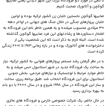
تا کمی در مورد دو فرودگاه بزرگ این شهر دیدنی یعنی صابیها
گوکچن و آتاتورک صحبت کنیم.
صابیها گوکچن نخستین خلبان زن کشور ترکیه بوده و اولین
خلبان پروازهای جنگی در خلال جنگ های جهانی در اواخر دهه
30 میلادی محسوب میشده و به همین خاطر نام این فرودگاه به
افتخار دستاوردها و رشادتهای این فرد صابیها گوکچن گذاشته
شده است. البته لازم به ذکر است که این شخصیت یکی از
دخترخوانده های آتاتورک بوده و در بازه زمانی 1913 تا 2001 زندگی
کرده است.
با در نظر گرفتن رشد مستمر پروازهای هوایی به کشور ترکیه، نیاز
به ساخت یک فرودگاه جدید در شهر استانبول حس میشد و به
خاطر موارد مرتبط با لوجستیک و نیازهای مردمی، بخش جنوبی
استانبول برای این فرودگاه انتخاب شد. طبق برنامه ریزی، ساخت
و ساز این فرودگاه در سال 1998 شروع و در سال 2000 با دو باند
به بهره برداری رسید.
در حال حاضر، یک شرکت خصوصی خارجی و فرودگاه های مالزی