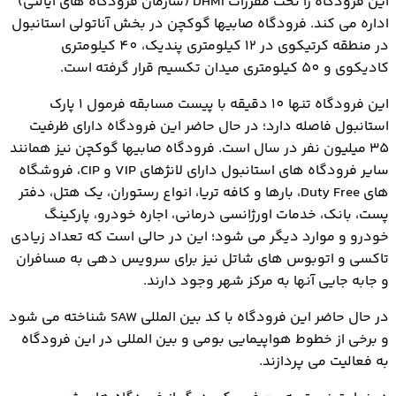
این فرودگاه را تحت مقررات DHMI (سازمان فرودگاه های ایالتی)
اداره می کند. فرودگاه صابیها گوکچن در بخش آناتولی استانبول
در منطقه کرتیکوی در 12 کیلومتری پندیک، 40 کیلومتری
کادیکوی و 50 کیلومتری میدان تکسیم قرار گرفته است.
این فرودگاه تنها 10 دقیقه با پیست مسابقه فرمول 1 پارک
استانبول فاصله دارد؛ در حال حاضر این فرودگاه دارای ظرفیت
35 میلیون نفر در سال است. فرودگاه صابیها گوکچن نیز همانند
سایر فرودگاه های استانبول دارای لانژهای VIP و CIP، فروشگاه
های Duty Free، بارها و کافه تریا، انواع رستوران، یک هتل، دفتر
پست، بانک، خدمات اورژانسی درمانی، اجاره خودرو، پارکینگ
خودرو و موارد دیگر می شود؛ این در حالی است که تعداد زیادی
تاکسی و اتوبوس های شاتل نیز برای سرویس دهی به مسافران
و جابه جایی آنها به مرکز شهر وجود دارند.
در حال حاضر این فرودگاه با کد بین المللی SAW شناخته می شود
و برخی از خطوط هواپیمایی بومی و بین المللی در این فرودگاه
به فعالیت می پردازند.