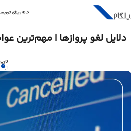
خانه
ویزای توریس
دلایل لغو پروازها | مهم‌ترین عو
تاریخ انت
0