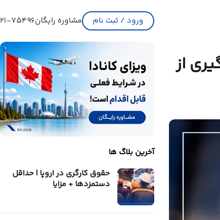
ورود / ثبت نام
مشاوره رایگان
21-75496
یری از
آخرین بلاگ ها
حقوق کارگری در اروپا | حداقل
دستمزدها + مزایا