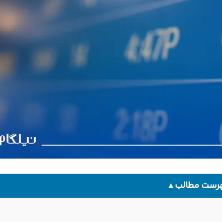
رست مطالب
▲