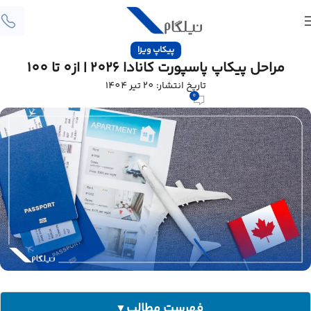
پیکاپ ویزا
مراحل پیکاپ پاسپورت کانادا 2026 | از0 تا 100
تاریخ انتشار: 20 تیر 1404
0
فهرست مطالب
▼