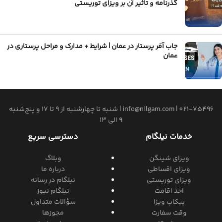
گذرنامه و تاثیر آن بر ویزای توریستی
جاب آفر پرستار در عمان | شرایط + مدارک و مراحل پرستاری در
عمان
021-75496
|
info@nilgam.com
| شنبه تا چهارشنبه از 9 تا 17 و پنج‌شنبه
9 الی 13
خدمات نیلگام
دسترسی سریع
ویزای شینگن
وبلاگ
ویزای اقساطی
درباره ما
ویزای توریستی
نیلگام در رسانه
اخذ اقامت
نیلگام نیوز
پیکاپ ویزا
سؤالات متداول
وقت سفارت
مجوزها