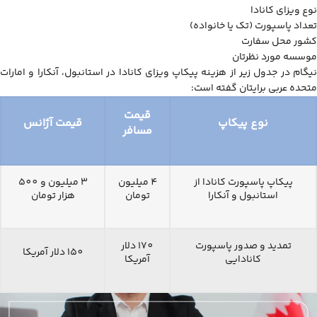
نوع ویزای کانادا
تعداد پاسپورت (تک یا خانواده)
کشور محل سفارت
موسسه مورد نظرتان
نیگام در جدول زیر از هزینه پیکاپ ویزای کانادا در استانبول، آنکارا و امارات
متحده عربی برایتان گفته است:
قیمت
نوع پیکاپ
قیمت آژانس
مسافر
پیکاپ پاسپورت کانادا از
4 میلیون
3 میلیون و 500
استانبول و آنکارا
تومان
هزار تومان
تمدید و صدور پاسپورت
170 دلار
150 دلار آمریکا
کانادایی
آمریکا