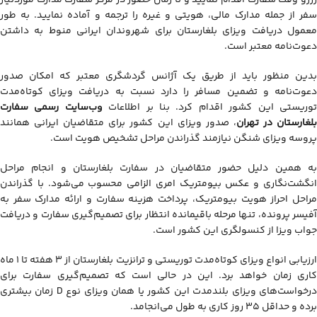
رزرو وقت سفارت اقدام نمایید و تا زمان حضور در مرکز سفارت مدارک موردنیاز
سفر از جمله مدارک مالی، هویتی و غیره را ترجمه و آماده نمایید. به طور
معمول دریافت ویزای بلغارستان برای شهروندان ایرانی منوط به داشتن
دعوت‌نامه معتبر است.
بدین منظور باید از طریق یک آژانس گردشگری معتبر که امکان صدور
دعوت‌نامه و تضمین مسافر را دارد نسبت به دریافت ویزای کوتاه‌مدت
وریستی این کشور اقدام کرد. بنا بر اطلاعات
وب‌سایت رسمی سفارت
لغارستان در تهران
، صدور ویزای این کشور برای متقاضیان ایرانی همانند
پروسه ویزای شنگن نیازمند گذراندن مراحل تشخیص هویت است.
به همین دلیل حضور متقاضیان در سفارت بلغارستان و انجام مراحل
انگشت‎‌نگاری و عکس بیومتریک امری الزامی محسوب می‌شود. با گذراندن
مراحل احراز هویت بیومتریک، پرداخت هزینه سفارت و ارائه مدارک سفر به
آفیسر پرونده، تنها مرحله باقیمانده انتظار برای تصمیم‌گیری سفارت و دریافت
جواب ویزا از کنسولگری این کشور است.
ارزیابی انواع ویزای کوتاه‌مدت توریستی و ترانزیت بلغارستان از ۳ هفته تا ۱ ماه
کاری زمان خواهد برد. این در حالی است که تصمیم‌گیری سفارت برای
درخواست‌های ویزای بلندمدت این کشور یا همان ویزای نوع D زمان بیشتری
برده و حداقل ۳۵ روز کاری به طول می‌انجامد.