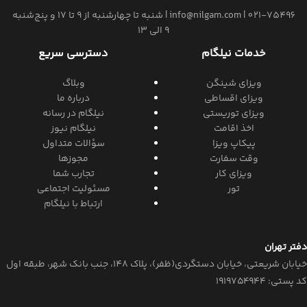
021-75496
|
info@nilgam.com
| شنبه تا چهارشنبه از 9 تا 17 و پنج‌شنبه
9 الی 13
خدمات نیلگام
دسترسی سریع
ویزای شینگن
وبلاگ
ویزای اقساطی
درباره ما
ویزای توریستی
نیلگام در رسانه
اخذ اقامت
نیلگام نیوز
پیکاپ ویزا
سؤالات متداول
وقت سفارت
مجوزها
ویزای کار
تجارب شما
تور
مسئولیت اجتماعی
ارتباط با نیلگام
دفتر تهران
خیابان‌ شریعتی، خیابان‌ دستگردی(ظفر)، پلاک 148، جنب بانک شهر، طبقه اول
کد پستی: ۱۹۱۹۷۵۴۹۴۴