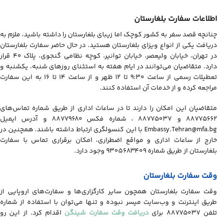
اطلاعات سفارت بلغارستان
چنانچه قصد سفر به کشور کوچک اما زیبای بلغارستان را داشته باشید، ملزم به
دریافت یکی از انواع ویزای بلغارستان هستید. در حال حاضر سفارت بلغارستان
در تهران، خیابان ولیعصر، خیابان توانیر، کوچه نظامی گنجوی، پلاک ۴۰ قرار
دارد. متقاضیان می‌توانند در ایام هفته به استثنای روزهای شنبه، یکشنبه و
تعطیلات رسمی از ساعت ۹:۳۰ تا ۱۲ ظهر و از ساعت ۱۴ تا ۱۶ به این سفارت
مراجعه کرده و از خدمات آن استفاده کنند.
متقاضیان این امکان را دارند تا در ساعات اداری از طریق شماره تماس‌های
۸۸۷۷۵۶۶۲ و ۸۸۷۷۵۰۳۷ ، شماره فکس ۸۸۷۷۹۶۸۰ و آدرس ایمیل
Embassy.Tehran@mfa.bg با این کنسولگری ارتباط داشته باشند. همچنین در
خارج از ساعات اداری و مواقع اضطراری، امکان برقراری تماس با سفارت
بلغارستان از طریق شماره ۹۳۰۵۶۸۳۴۰۹ وجود دارد.
وقت سفارت بلغارستان
وقت سفارت بلغارستان همچون سایر کارگزاری‌ها و سفارت‌های اروپایی از
طریق اینترنت و وب‌سایت میسر نبوده و تنها می‌توان با استفاده از شماره
لفن ۸۸۷۷۵۰۳۷ برای
دریافت
وقت سفارت شینگن
اقدام کرد. از این رو