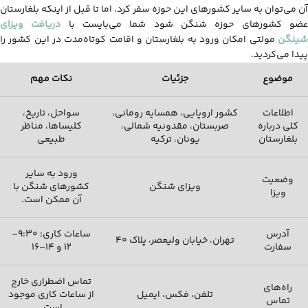
آن می‌توان به سایر کشورهای این حوزه سفر کرد، اما تا قبل از اینکه بلغارستان
ضو کشورهای حوزه شنگن شود شما می‌بایست با
دریافت
ویزای
شینگن
مولتی امکان ورود به بلغارستان و اقامت کوتاه‌مدت در این کشور را
پیدا می‌کردید.
موضوع
جزئیات
نکات مهم
اطلاعات
کشور اروپایی، همسایه رومانی،
سواحل، تاریخ،
کلی درباره
صربستان، مقدونیه شمالی،
کلیساها، مناظر
بلغارستان
یونان، ترکیه
طبیعی
ورود به سایر
وضعیت
ویزای شنگن
کشورهای شنگن با
ویزا
آن ممکن است.
آدرس
ساعات کاری: ۹:۳۰–
تهران، خیابان ولیعصر، پلاک ۴۰
سفارت
۱۲ و ۱۴–۱۶
تماس اضطراری خارج
راه‌های
تلفن، فکس، ایمیل
از ساعات کاری موجود
تماس