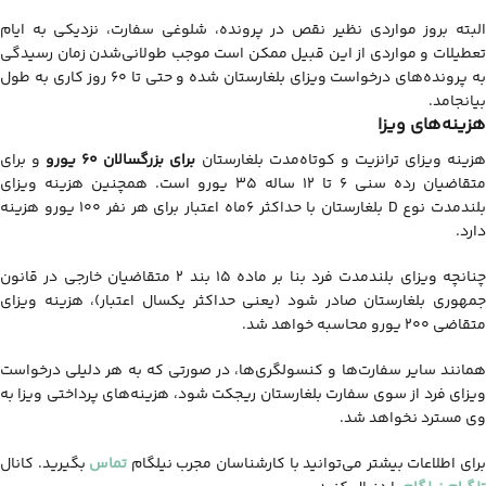
البته بروز مواردی نظیر نقص در پرونده، شلوغی سفارت، نزدیکی به ایام
تعطیلات و مواردی از این قبیل ممکن است موجب طولانی‌شدن زمان رسیدگی
به پرونده‌های درخواست ویزای بلغارستان شده و حتی تا ۶۰ روز کاری به طول
بیانجامد.
هزینه‌های ویزا
زینه ویزای ترانزیت و کوتاه‌مدت بلغارستان
برای بزرگسالان
۶۰ یورو
و برای
متقاضیان رده سنی ۶ تا ۱۲ ساله ۳۵ یورو است. همچنین هزینه ویزای
بلندمدت نوع D بلغارستان با حداکثر ۶ماه اعتبار برای هر نفر ۱۰۰ یورو هزینه
دارد.
چنانچه ویزای بلندمدت فرد بنا بر ماده ۱۵ بند ۲ متقاضیان خارجی در قانون
جمهوری بلغارستان صادر شود (یعنی حداکثر یکسال اعتبار)، هزینه ویزای
متقاضی ۲۰۰ یورو محاسبه خواهد شد.
همانند سایر سفارت‌ها و کنسولگری‌ها، در صورتی که به هر دلیلی درخواست
ویزای فرد از سوی سفارت بلغارستان ریجکت شود، هزینه‌های پرداختی ویزا به
وی مسترد نخواهد شد.
رای اطلاعات بیشتر می‌توانید با کارشناسان مجرب نیلگام
تماس
بگیرید. کانال