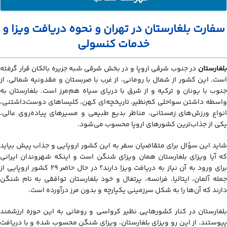
سفارت بلغارستان در تهران و نحوه دریافت ویزا و خدمات کنسولی
سفارت بلغارستان در تهران و نحوه دریافت ویزا و
وقت سفارت بلغارستان
خدمات کنسولی
مراحل درخواست ویزا
بلغارستان
در جنوب شرقی اروپا و در بخش شرقی شبه جزیره بالکان قرار گرفته
است. این کشور از شمال با رومانی، از غرب با صربستان و مقدونیه شمالی، از
جنوب با یونان و ترکیه و از شرق با دریای سیاه هم‌مرز است. بلغارستان به
واسطه داشتن سواحلی کم‌نظیر، تاریخچه‌ای کهن، کلیساهای دوست‌داشتنی،
انواع ورزش‌های زمستانی، مناظر بدیع طبیعی و مسیرهای پیاده‌روی عالی،
یکی از جذاب‌ترین کشورهای اروپا محسوب می‌شود.
شاید این سؤال برای متقاضیان سفر به این کشور اروپایی و جذاب پیش بیاید
که آیا ویزای بلغارستان همان ویزای شنگن است و اینکه شهروندان ایرانی
برای ورود به آن نیاز به دریافت ویزا دارند؟ در حال حاضر 29 کشور اروپایی از
جمله آلمان، ایتالیا، فرانسه، پرتغال و خود بلغارستان توافقی به نام شنگن
دارند که آن‌ها را به شکل سرزمینی یکپارچه و بدون مرز درآورده است.
بلغارستان در کنار کشورهایی نظیر کرواسی و رومانی به این حوزه ارزشمند
پیوستند. از این رو ویزای بلغارستان، ویزای شنگن محسوب شده و با دریافت