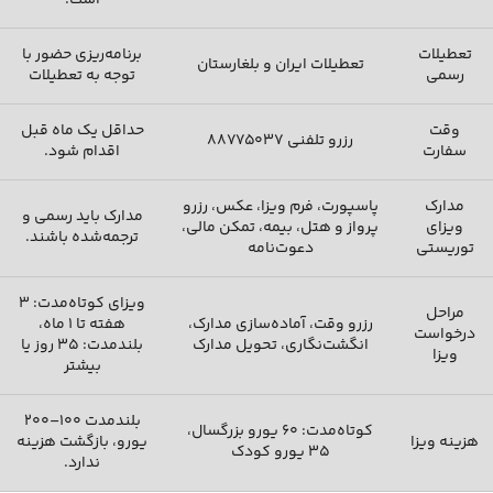
است.
تعطیلات
برنامه‌ریزی حضور با
تعطیلات ایران و بلغارستان
رسمی
توجه به تعطیلات
وقت
حداقل یک ماه قبل
رزرو تلفنی ۸۸۷۷۵۰۳۷
سفارت
اقدام شود.
مدارک
پاسپورت، فرم ویزا، عکس، رزرو
مدارک باید رسمی و
ویزای
پرواز و هتل، بیمه، تمکن مالی،
ترجمه‌شده باشند.
توریستی
دعوت‌نامه
ویزای کوتاه‌مدت: ۳
مراحل
رزرو وقت، آماده‌سازی مدارک،
هفته تا ۱ ماه،
درخواست
انگشت‌نگاری، تحویل مدارک
بلندمدت: ۳۵ روز یا
ویزا
بیشتر
بلندمدت ۱۰۰–۲۰۰
کوتاه‌مدت: ۶۰ یورو بزرگسال،
هزینه ویزا
یورو، بازگشت هزینه
۳۵ یورو کودک
ندارد.