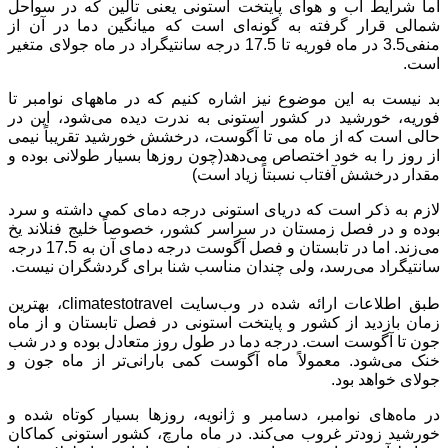
اما شرایط آب و هوای پایتخت استونی یعنی تالین که در سواحل
شمالی قرار گرفته به گونه‌ای است که میانگین دما در آن از
منفی3.5 در ماه فوریه تا 17.5 درجه سانتیگراد در ماه جولای متغیر
است.
بد نیست به این موضوع نیز اشاره کنیم که در ماههای نوامبر تا
فوریه، خورشید در کشور استونی به ندرت دیده می‌شود، این در
حالی است که از ماه می تا آگوست، درخشش خورشید تقریباً نیمی
از روز را به خود اختصاص می‌دهد(چون روزها بسیار طولانی بوده و
مقدار درخشش آفتاب نسبتاً زیاد است)
لازم به ذکر است که دریای استونی درجه دمای کمی داشته و سرد
بوده و در فصل زمستان در سراسر کشور، خصوصاً خلیج فنلاند یخ
می‌زند. اما در تابستان و فصل آگوست درجه دمای آن به 17.5 درجه
سانتیگراد می‌رسد، ولی چندان مناسب شنا برای گردشگران نیست.
طبق اطلاعات ارائه شده در وب‌سایت climatestotravel، بهترین
زمان بازدید از کشور و پایتخت استونی در فصل تابستان و از ماه
جون تا آگوست است. درجه دما در طول روز متعادل بوده و در شب
خنک می‌شود. معمولاً ماه آگوست کمی بارانی‌تر از ماه جون و
جولای خواهد بود.
در ماه‌های نوامبر، دسامبر و ژانویه، روزها بسیار کوتاه شده و
خورشید زودتر غروب می‌کند. در ماه مارچ، کشور استونی کماکان