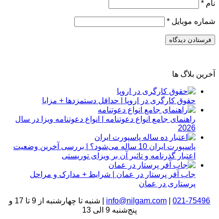
نام
*
شماره موبایل
*
آخرین بلاگ ها
حقوق کارگری در اروپا | حداقل دستمزدها + مزایا
راهنمای جامع انواع دعوتنامه | انواع دعوتنامه ویزا در سال
2026
پاسپورت ایران 10 ساله می‌شود؟ | بررسی آخرین وضعیت
اعتبار گذرنامه و تاثیر آن بر ویزای توریستی
جاب آفر پرستار در عمان | شرایط + مدارک و مراحل
پرستاری در عمان
021-75496
|
info@nilgam.com
| شنبه تا چهارشنبه از 9 تا 17 و
پنج‌شنبه 9 الی 13