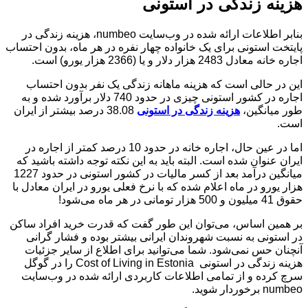
هزینه زندگی در استونی
بنابر اطلاعات ارائه شده در وب‌سایت numbeo، هزینه زندگی در
پایتخت استونی برای یک خانواده چهار نفره در هر ماه، بدون احتساب
اجاره خانه معادل 2483 هزار دلار و یا (2366 هزار یورو) است.
این در حالی است که هزینه ماهانه زندگی یک نفر بدون احتساب
اجاره در کشور استونی چیزی در حدود 740 دلار برآورد شده و به
طور میانگین،
هزینه زندگی در استونی
38.08 درصد بیشتر از ایران
است.
اما در عین حال، اجاره خانه در حدود 10 درصد کمتر از اجاره در
ایران عنوان شده است. البته باید به این نکته توجه داشته باشید که
میانگین درآمد بعد از کسر مالیات در کشور استونی در حدود 1227
هزار یورو در ماه اعلام شده که با نرخ فعلی یورو در ایران معادل با
حقوق 41 میلیون و 500 هزار تومانی در هر ماه می‌شود!
بر همین اساس، می‌توان این طور گفت که قدرت خرید افراد ساکن
در استونی به نسبت شهروندان ایرانی بیشتر بوده و فشار گرانی
آنچنان حس نمی‌شود. شما می‌توانید برای اطلاع از سایر جزئیات
هزینه زندگی در استونی Cost of Living in Estonia را در گوگل
سرچ کرده و از تمامی اطلاعات کاربردی ارائه شده در وب‌سایت
numbeo برخوردار شوید.