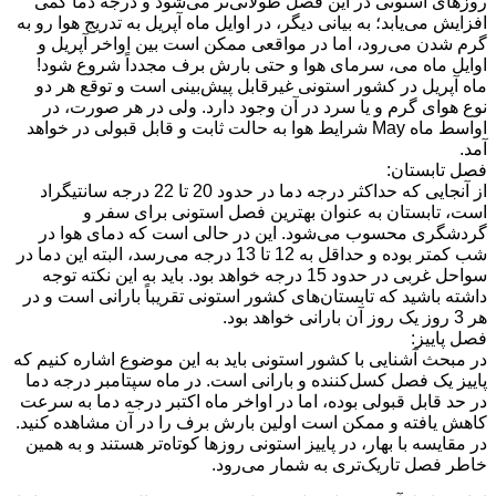
روزهای استونی در این فصل طولانی‌تر می‌شود و درجه دما کمی
افزایش می‌یابد؛ به بیانی دیگر، در اوایل ماه آپریل به تدریج هوا رو به
گرم شدن می‌رود، اما در مواقعی ممکن است بین اواخر آپریل و
اوایل ماه می، سرمای هوا و حتی بارش برف مجدداً شروع شود!
ماه آپریل در کشور استونی غیرقابل پیش‌بینی است و توقع هر دو
نوع هوای گرم و یا سرد در آن وجود دارد. ولی در هر صورت، در
اواسط ماه May شرایط هوا به حالت ثابت و قابل قبولی در خواهد
آمد.
فصل تابستان:
از آنجایی که حداکثر درجه دما در حدود 20 تا 22 درجه سانتیگراد
است، تابستان به عنوان بهترین فصل استونی برای سفر و
گردشگری محسوب می‌شود. این در حالی است که دمای هوا در
شب کمتر بوده و حداقل به 12 تا 13 درجه می‌رسد، البته این دما در
سواحل غربی در حدود 15 درجه خواهد بود. باید به این نکته توجه
داشته باشید که تابستان‌های کشور استونی تقریباً بارانی است و در
هر 3 روز یک روز آن بارانی خواهد بود.
فصل پاییز:
در مبحث آشنایی با کشور استونی باید به این موضوع اشاره کنیم که
پاییز یک فصل کسل‌کننده و بارانی است. در ماه سپتامبر درجه دما
در حد قابل قبولی بوده، اما در اواخر ماه اکتبر درجه دما به سرعت
کاهش یافته و ممکن است اولین بارش برف را در آن مشاهده کنید.
در مقایسه با بهار، در پاییز استونی روزها کوتاه‌تر هستند و به همین
خاطر فصل تاریک‌تری به شمار می‌رود.