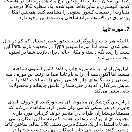
شما این امکان را دارید تا از چندین برج مشاهده پرندگان در هائسکا،
کیمو، کلوستری و سایر نقاط تعبیه شده، یک منظره 360 درجه و
متفاوت از طبیعت کشور استونی را مشاهده کنید. همچنین امکان
پیاده‌روی در تالاب‌ها، مراتع ساحلی و دشت‌ها نیز وجود دارد.
7. موزه تایپا
با اینکه هنر چاپ و تایپوگرافی با حضور عصر دیجیتال کم کم در حال
محو شدن است، اما موزه استودیو Typa در محدوده تارتو Tartu این
سنت را زنده نگه داشته و مکان جالبی برای بازدید شما در استونی
محسوب می‌شود.
تایپا پیش از این به نام موزه چاپ و کاغذ کشور استونی شناخته
میشد، اما اکنون همه آن را به نام تایپا صدا می‌زنند. این موزه دامنه
وسیعی از دستگاه‌های چاپ قدیمی و تجهیزات ساخت کاغذ را به
نمایش می‌گذارد که به راحتی شما را عاشق چاپخانه‌ و محصولات
چاپی سنتی می‌کند.
در این بین گردشگران مجموعه ای مسحورکننده از حروف الفبای
چاپی را در هر سبکی که می توان تصور کرد، مشاهده می‌کنند که
مطمئناً دوستداران طراحی را متحیر خواهد کرد.این موزه دارای
مجموعه‌ای از ورک‌شاپ‌ها نیز هست که به شما این امکان را می
دهد تا با استفاده از یک دستگاه پرس دستی 150 ساله، ساختن کاغذ
از خمیر کاغذ، یا طراحی چاپ لینوکات، مهارت دست خود را در