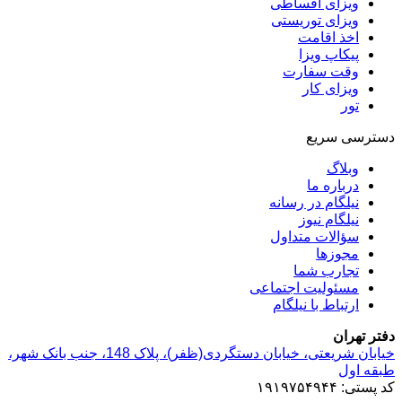
ویزای اقساطی
ویزای توریستی
اخذ اقامت
پیکاپ ویزا
وقت سفارت
ویزای کار
تور
دسترسی سریع
وبلاگ
درباره ما
نیلگام در رسانه
نیلگام نیوز
سؤالات متداول
مجوزها
تجارب شما
مسئولیت اجتماعی
ارتباط با نیلگام
دفتر تهران
خیابان‌ شریعتی، خیابان‌ دستگردی(ظفر)، پلاک 148، جنب بانک شهر،
طبقه اول
کد پستی: ۱۹۱۹۷۵۴۹۴۴