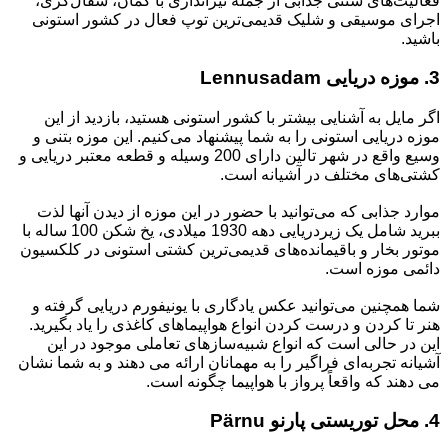
فعالیت‌های سنتی جذابی از جمله تیراندازی با کمان، سفال‌گری،
اجرای موسیقی و شلیک قدیمی‌ترین توپ فعال در کشور استونی
باشید.
3. موزه دریایی Lennusadam
اگر مایل به آشنایی بیشتر با کشور استونی هستید، بازدید از این
موزه دریایی استونی را به شما پیشنهاد می‌کنیم. این موزه بتنی و
وسیع واقع در شهر تالین دارای 200 وسیله و قطعه معتبر دریایی و
کشتی‌های مختلف در آشیانه است.
موارد جذابی که می‌توانید با حضور در این موزه از دیدن آنها لذت
ببرید شامل یک زیردریایی دهه 1930 میلادی، یخ شکن 100 ساله با
موتور بخار و باقیمانده‌های قدیمی‌ترین کشتی استونی در کلکسیون
دائمی موزه است.
شما همچنین می‌توانید عکس یادگاری با یونیفورم دریایی گرفته و
هنر تا کردن و درست کردن انواع هواپیما‌های کاغذی را یاد بگیرید.
این در حالی است که انواع شبیه‌سازهای تعاملی موجود در این
آشیانه تجربه‌ای فراگیر را به مهمانان ارائه می دهند و به شما نشان
می دهند که واقعاً پرواز با هواپیما چگونه است.
4. محل توریستی پارنو Pärnu