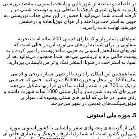
در فاصله دو ساعته از شهر تالین و پایتخت استونی ، مقصد توریستی
پارنو به عنوان شهری کوچک با ساحلی زیبا و دوست‌داشتنی قرار
گرفته است. شما می‌توانید با حضور در این محل جذاب توریستی، به
خوبی به استراحت پرداخته و از هوای فوق‌العاده و درخشش
خورشید نهایت لذت را ببرید.
اسپاهای متمایز پارنو که دارای قدمتی 200 ساله است تجربه
متفاوتی را برای شما به ارمغان می‌آورد، این در حالی است که
لجن‌های شفابخش استونی به خوبی منافذ پوست را تمیز کرده و به
پوست حالتی نرم و ابریشمی می‌دهد. شما همچنین می‌توانید بعد از
اسپا، به استراحت در سونا، استخر نمک و تراس تابستانی بپردازید.
شما همچنین این امکان را دارید تا از شهر بسیار تاریخی و قدیمی
سال 1265 این محل و جزیره Kihnu دیدن کنید؛ جایی که جمعیتی
نزدیک به 700 نفر داشته و اغلب ساکنان آنرا زنها تشکیل می‌دهند.
جزیره‌ای که به داشتن ساز و آواز سنتی 1000 ساله شهرت داشته و
زنان مسن در حالی که لباس‌های سنتی پوشیده‌اند، سوار بر
موتورسیکلت‌های قدیمی در شهر می‌چرخند!
5. موزه ملی استونی
یکی از گزینه‌های پیشنهادی سفر و آشنایی با کشور استونی موزه
ملی این کشور است که شما را با تاریخ و فرهنگ و معماری خاص آن