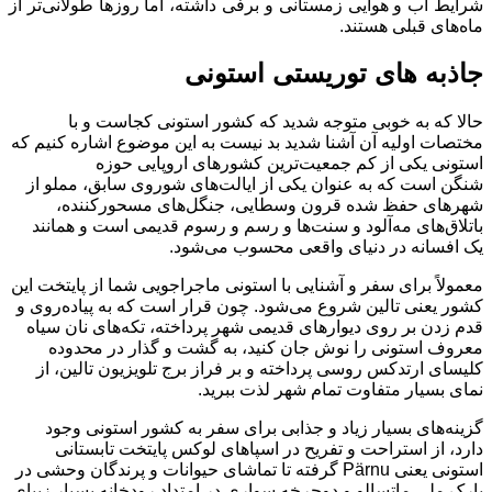
شرایط آب و هوایی زمستانی و برفی داشته، اما روزها طولانی‌تر از
ماه‌های قبلی هستند.
جاذبه های توریستی استونی
حالا که به خوبی متوجه شدید که کشور استونی کجاست و با
مختصات اولیه آن آشنا شدید بد نیست به این موضوع اشاره کنیم که
استونی یکی از کم جمعیت‌ترین کشورهای اروپایی حوزه
شنگن است که به عنوان یکی از ایالت‌های شوروی سابق، مملو از
شهرهای حفظ شده قرون وسطایی، جنگل‌های مسحور‌کننده،
باتلاق‌های مه‌آلود و سنت‌ها و رسم و رسوم قدیمی است و همانند
یک افسانه در دنیای واقعی محسوب می‌شود.
معمولاً برای سفر و آشنایی با استونی ماجراجویی شما از پایتخت این
کشور یعنی تالین شروع می‌شود. چون قرار است که به پیاده‌روی و
قدم زدن بر روی دیوارهای قدیمی شهر پرداخته، تکه‌های نان سیاه
معروف استونی را نوش جان کنید، به گشت و گذار در محدوده
کلیسای ارتدکس روسی پرداخته و بر فراز برج تلویزیون تالین، از
نمای بسیار متفاوت تمام شهر لذت ببرید.
گزینه‌های بسیار زیاد و جذابی برای سفر به کشور استونی وجود
دارد، از استراحت و تفریح در اسپاهای لوکس پایتخت تابستانی
استونی یعنی Pärnu گرفته تا تماشای حیوانات و پرندگان وحشی در
پارک ملی ماتسالو و دوچرخه سواری در امتداد رودخانه بسیار زیبای