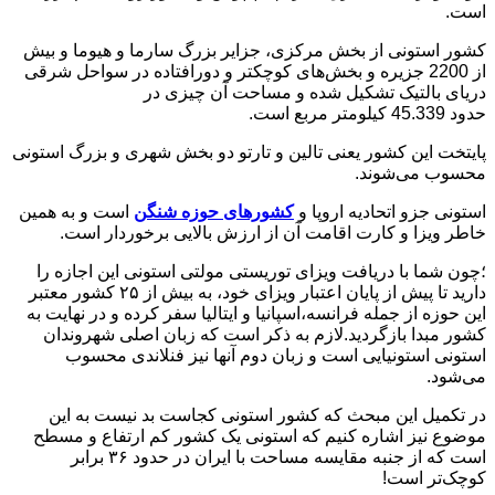
است.
کشور استونی از بخش مرکزی، جزایر بزرگ سارما و هیوما و بیش
از 2200 جزیره و بخش‌های کوچکتر و دورافتاده در سواحل شرقی
دریای بالتیک تشکیل شده و مساحت آن چیزی در
حدود 45.339 کیلومتر مربع است.
پایتخت این کشور یعنی تالین و تارتو دو بخش شهری و بزرگ استونی
محسوب می‌شوند.
استونی جزو اتحادیه اروپا و
کشورهای حوزه شنگن
است و به همین
خاطر ویزا و کارت اقامت آن از ارزش بالایی برخوردار است.
؛چون شما با دریافت ویزای توریستی مولتی استونی این اجازه را
دارید تا پیش از پایان اعتبار ویزای خود، به بیش از ۲۵ کشور معتبر
این حوزه از جمله فرانسه،اسپانیا و ایتالیا سفر کرده و در نهایت به
کشور مبدا بازگردید.لازم به ذکر است که زبان اصلی شهروندان
استونی استونیایی است و زبان دوم آنها نیز فنلاندی محسوب
می‌شود.
در تکمیل این مبحث که کشور استونی کجاست بد نیست به این
موضوع نیز اشاره کنیم که استونی یک کشور کم ارتفاع و مسطح
است که از جنبه مقایسه مساحت با ایران در حدود ۳۶ برابر
کوچک‌تر است!