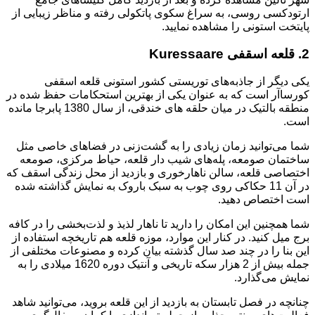
ارتودکسی روسی، به سراغ سکوی پاتکولی رفته و مناظر زیبایی از
پایتخت استونی را مشاهده نمایید.
2. قلعه اسقفی Kuressaare
یکی دیگر از جاذبه‌های توریستی کشور استونی قلعه اسقفی
کورساآر است که به عنوان یکی از بهترین استحکامات حفظ شده در
منطقه بالتیک در میان حلقه های خندقی، از سال 1380 پابرجا مانده
است.
شما می‎‌توانید زمان زیادی را به گشت‌زنی در فضاهای خاصی مثل
ساختمان صومعه، پله‌های شیب دار قلعه، حیاط مرکزی، صومعه
اختصاصی قلعه، سالن ناهارخوری و بازدید از محل زندگی اسقف که
در آن 11 حکاکی روی چوب به سبک باروک به نمایش گذاشته شده
است اختصاص دهید.
شما همچنین این امکان را دارید تا ناهار لذیذ و لذت‌بخشی را در کافه
برج میل کنید. در کنار این موارد، موزه قلعه هم تاریخچه استفاده از
این بنا را در چند صد سال گذشته بیان کرده و مصنوعات مختلفی از
جمله بیش از 2 هزار سکه تاریخی و آنتیک دوره 1620 میلادی را به
نمایش می‌گذارد.
چنانچه در فصل تابستان به بازدید از این قلعه بروید، می‌توانید شاهد