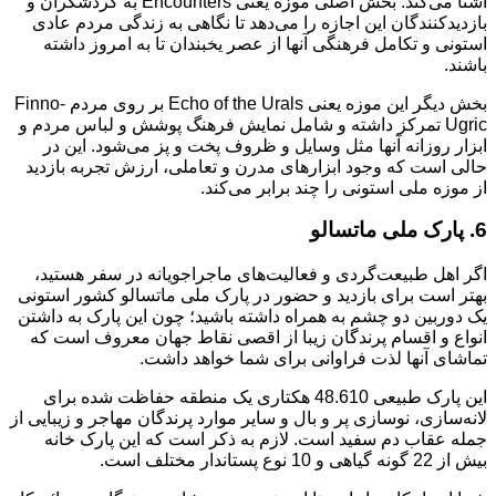
آشنا می‌کند. بخش اصلی موزه یعنی Encounters به گردشگران و
بازدیدکنندگان این اجازه را می‌دهد تا نگاهی به زندگی مردم عادی
استونی و تکامل فرهنگی آنها از عصر یخبندان تا به امروز داشته
باشند.
بخش دیگر این موزه یعنی Echo of the Urals بر روی مردم Finno-
Ugric تمرکز داشته و شامل نمایش فرهنگ پوشش و لباس مردم و
ابزار روزانه آنها مثل وسایل و ظروف پخت و پز می‌شود. این در
حالی است که وجود ابزارهای مدرن و تعاملی، ارزش تجربه بازدید
از موزه ملی استونی را چند برابر می‌کند.
6. پارک ملی ماتسالو
اگر اهل طبیعت‌گردی و فعالیت‌های ماجراجویانه در سفر هستید،
بهتر است برای بازدید و حضور در پارک ملی ماتسالو کشور استونی
یک دوربین دو چشم به همراه داشته باشید؛ چون این پارک به داشتن
انواع و اقسام پرندگان زیبا از اقصی نقاط جهان معروف است که
تماشای آنها لذت فراوانی برای شما خواهد داشت.
این پارک طبیعی 48.610 هکتاری یک منطقه حفاظت شده برای
لانه‌سازی، نوسازی پر و بال و سایر موارد پرندگان مهاجر و زیبایی از
جمله عقاب دم سفید است. لازم به ذکر است که این پارک خانه
بیش از 22 گونه گیاهی و 10 نوع پستاندار مختلف است.