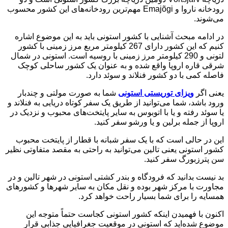
رودخانه ناروا و Emajõgi مهم‌ترین رودخانه‌‎های این کشور محسوب
می‌شوند.
در ادامه مبحث آشنایی با کشور استونی باید به این موضوع اشاره
کنیم که این کشور دارای 267 کیلومتر مربع مرز زمینی با کشور
لتونی و 290 کیلومتر مرز زمینی با روسیه است. استونی در شمال
شرقی قاره اروپا واقع شده و به عنوان یک کشور ساحلی کوچک
فاصله کمی با دو کشور فنلاند و سو‌‌ئد دارد.
یعنی اگر
ویزای توریستی استونی
شما به صورت مولتی و چندبار
ورود باشد، شما می‌توانید از طریق یک سفر کوتاه دریایی به فنلاند و
یا سوئد رفته و یا با اتوبوس به سایر پایتخت‌های محبوب و نزدیک در
اروپا از جمله برلین و یا ورشو سفر کنید.
این در حالی است که با یک سفر شبانه با قطار از پایتخت محبوب
کشور استونی یعنی تالین می‌توانید به راحتی به مقصد متفاوتی نظیر
سن پترزبورگ سفر کنید.
بد نیست بدانید که فرودگاه و بندر کشتی استونی در شهر تالین و در
مجاورت با مرکز شهر بوده و نقل مکان به سایر شهرها و کشورهای
همسایه را برای شما بسیار راحت خواهد کرد.
اکنون با فهمیدن اینکه کشور استونی کجاست حتماً متوجه این
موضوع شده‌اید که استونی در موقعیت جغرافیایی جذابی قرار