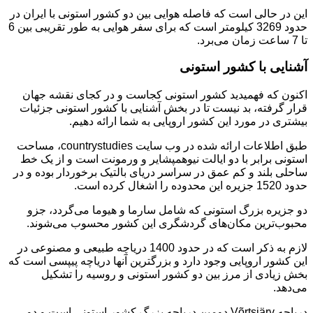
این در حالی است که فاصله هوایی بین دو کشور استونی با ایران در
حدود 3269 کیلومتر است که برای سفر هوایی به طور تقریبی بین 6
تا 7 ساعت زمان می‌برد.
آشنایی با کشور استونی
اکنون که فهمیدید کشور استونی کجاست و در کجای نقشه جهان
قرار گرفته، بد نیست تا در بخش آشنایی با کشور استونی جزئیات
بیشتری در مورد این کشور اروپایی به شما ارائه دهیم.
طبق اطلاعات ارائه شده در وب سایت countrystudies، مساحت
استونی برابر با دو ایالت نیوهمپشایر و ورمونت است و از یک خط
ساحلی بلند و کم عمق در سراسر دریای بالتیک برخوردار بوده و در
حدود 1520 جزیره این محدوده را اشغال کرده است.
دو جزیره بزرگ استونی که شامل سارما و هیوما می‌گردد، جزو
محبوب‌ترین مکان‌های گردشگری این کشور محسوب می‌شوند.
لازم به ذکر است که در حدود 1400 دریاچه طبیعی و مصنوعی در
این کشور اروپایی وجود دارد و بزرگترین آنها دریاچه پیپسی است که
بخش زیادی از مرز بین دو کشور استونی و روسیه را تشکیل
می‌دهد.
دریاچه Võrtsjärv دومین دریاچه بزرگ کشور استونی است و دو