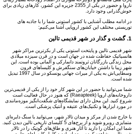
ناروا و حضور در یکی از 2355 جزیره این کشور، کارهای زیادی برای
خوش‌گذرانی وجود دارد.
در ادامه مطلب آشنایی با کشور استونی شما را با جاذبه های
توریستی مختلف این کشور اروپایی آشنا می‌کنیم:
1. گشت و گذار در شهر قدیمی تالین
شهر قدیمی تالین و پایتخت استونی یکی از بکرترین مراکز شهر
هانسیاتیک حفاظت شده در جهان است و در قرن سیزده میلادی
محل زندگی بازرگانان ثروتمند دانمارکی و آلمانی بوده است. این
شهر زیبا با داشتن خیابان‌های سنگفرش و کلیساهای قرون
وسطایی‌اش به یکی از میراث جهانی یونسکو در سال 1997 تبدیل
شده است.
شما می‌توانید با حضور در این شهر کار خود را از یکی از قدیمی‌ترین
داروخانه‌های اروپا (Raeapteek) که هنوز در حال فعالیت است
شروع کنید. این محل دارای نمایشگاه‌های شگفت‌انگیز موزه‌مانندی
در مورد ابزارها و تکنیک‌های عتیقه و آنتیک پزشکی است.
با خارج شدن از مرکز و میدان تالار شهر، می‌توانید با سنگ دایره‌ای
متمایزی روبرو شوید و از برج‌های 5 کلیسای تاریخی تالین دیدن کنید.
شما این امکان را دارید تا آثار هنری و طاق‌های گوتیک را در تالار
شهر تالین مشاهده کرده و بعد از بازدید کامل کلیساهای جامع