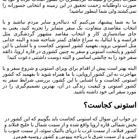
هزینه زندگی در استونی
صورت داوطلبانه زحمت تحقیق در این زمینه و انتخابی جسورانه را
نمی‌کشند.ولی شما اینطور نباشید!
ما به شما پیشنهاد می‌کنیم که دنباله‌رو سایر مردم نباشید و با
انتخاب مقاصدی متفاوت، یک سفر متمایز را تجربه کنید، یعنی به
جای ساده‌سازی کار و انتخاب مقاصد مشهور گردشگری مثل
فرانسه و یا ایتالیا، به سراغ جاهای کمتر شناخته شده و البته جذابی
مثل استونی بروید، بفهمید کشور استونی کجاست و با آشنایی با این
کشور و پایتخت استونی و سفر به چنین کشوری در قاره اروپا، ذائقه
سفر خود را به چالشی اساسی و البته دوست داشتنی دعوت کنید!
البته بهتر است پیش از اقدام برای ویزای استونی و شروع سفر و یا
مهاجرت به این کشور اروپایی، با ما همراه شوید تا بفهمید که کشور
استونی کجاست و با آشنایی با این کشور، بررسی شرایط سفر به
کشور استونی و کیفیت زندگی در آن، بهترین تصمیم‌گیری را در
مورد سفر آتی خود داشته باشید.
استونی کجاست؟
در جواب این سوال که استونی کجاست باید بگوییم که این کشور در
بخش شمالی قاره اروپا واقع شده و از سمت شمال با خلیج فنلاند و
کشور فنلاند، از سمت غرب با دریای بالتیک سوئد، از سمت جنوب با
لتونی و از سمت شرق با دریاچه پیپوس و کشور روسیه هم‌مرز