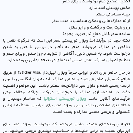
تکمیل صحیح فرم درخواست ویزای مصر
عکس پرسنلی استاندارد
بیمه مسافرتی معتبر
ارائه مدارک مالی و تمکن متناسب با مدت سفر
رزرو بلیت رفت و برگشت و واچر هتل
سابقه سفر قابل دفاع (در صورت وجود)
نکته مهم در فرآیند اخذ ویزای توریستی مصر این است که هرگونه نقص یا
تناقض در مدارک می‌تواند منجر به تأخیر در بررسی یا حتی رد شدن
درخواست شود. به همین دلیل، آگاهی از شرایط به‌روز صدور ویزای مصر و
تنظیم اصولی مدارک، نقش تعیین‌کننده‌ای در نتیجه نهایی پرونده دارد.
در حال حاضر، برای اتباع ایرانی صرفاً ویزای لیبل‌دار (Sticker Visa) از طریق
مراجع کنسولی صادر می‌شود و تمامی مدارک باید به زبان انگلیسی یا عربی
ترجمه رسمی شده و دارای مهر دارالترجمه معتبر باشند. این موضوع اهمیت
دقت در آماده‌سازی مدارک را دوچندان می‌کند؛ چراکه برخلاف برخی
فرآیندهای آنلاین مانند
ویزای توریستی استرالیا
که ساختار دیجیتال و
مرحله‌بندی مشخصی دارد، بررسی ویزای مصر برای ایرانیان عمدتاً به ارزیابی
کنسولی و بررسی دستی مدارک وابسته است.
تجربه پرونده‌های متعدد نشان می‌دهد که درخواست ویزای مصر برای
ایرانیان نسبت به برخی ملیت‌ها با حساسیت بیشتری بررسی می‌شود. در