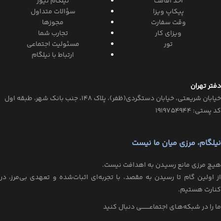
اخذ اقامت
نیلگام نیوز
پیکاپ ویزا
سؤالات متداول
وقت سفارت
مجوزها
ویزای کار
تجارب شما
تور
مسئولیت اجتماعی
ارتباط با نیلگام
دفتر تهران
خیابان‌ شریعتی، خیابان‌ دستگردی(ظفر)، پلاک 148، جنب بانک شهر، طبقه اول
کد پستی: ۱۹۱۹۷۵۴۹۴۴
نیلگام، مرزی میان ما نیست
هیـچ مرزی مانع رسیـدن به اهدافت نیست.
از اولین گام تا رسیدن به مقصد، با تجربه‌ای اثبات‌شده و تعهدی بی‌مرز، در
کنارت هستیم.
ما را در شبکه‌هـای اجتماعــــــــی دنبال کنید