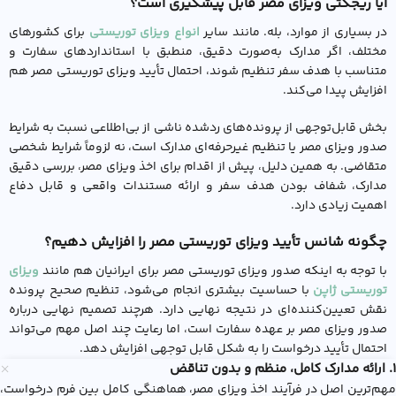
آیا ریجکتی ویزای مصر قابل پیشگیری است؟
در بسیاری از موارد، بله. مانند سایر
انواع ویزای توریستی
برای کشورهای
مختلف، اگر مدارک به‌صورت دقیق، منطبق با استانداردهای سفارت و
متناسب با هدف سفر تنظیم شوند، احتمال تأیید ویزای توریستی مصر هم
افزایش پیدا می‌کند.
بخش قابل‌توجهی از پرونده‌های ردشده ناشی از بی‌اطلاعی نسبت به شرایط
صدور ویزای مصر یا تنظیم غیرحرفه‌ای مدارک است، نه لزوماً شرایط شخصی
متقاضی. به همین دلیل، پیش از اقدام برای اخذ ویزای مصر، بررسی دقیق
مدارک، شفاف بودن هدف سفر و ارائه مستندات واقعی و قابل دفاع
اهمیت زیادی دارد.
چگونه شانس تأیید ویزای توریستی مصر را افزایش دهیم؟
با توجه به اینکه صدور ویزای توریستی مصر برای ایرانیان هم مانند
ویزای
توریستی ژاپن
با حساسیت بیشتری انجام می‌شود، تنظیم صحیح پرونده
نقش تعیین‌کننده‌ای در نتیجه نهایی دارد. هرچند تصمیم نهایی درباره
صدور ویزای مصر بر عهده سفارت است، اما رعایت چند اصل مهم می‌تواند
احتمال تأیید درخواست را به شکل قابل توجهی افزایش دهد.
۱. ارائه مدارک کامل، منظم و بدون تناقض
مهم‌ترین اصل در فرآیند اخذ ویزای مصر، هماهنگی کامل بین فرم درخواست،