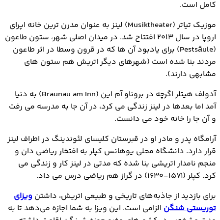
کامل است.
موزیک تیاتر (Musiktheater) لینز به عنوان مدرن ترین خانه اپرای
اروپا در سال ۲۰۱۳ افتتاح شد. در میدان اصلی شهر، ستون طاعون
(Pestsäule) برای یادبود آن ها که در قرون وسطا در اثر طاعون
مردند بنا شده است (شهرهای دیگر اتریش هم ستون های
مشابهی دارند).
آدولف هیتلر اگرچه در بروناو آم این (Braunau am Inn) به دنیا
آمد اما بعدها در لینز زندگی می کرد، در آن جا به مدرسه می رفت
و آن جا را خانه خود می دانست.
آرامگاه پدر و مادر او در قبرستان کلیسای لئوندینگ در اطراف لینز
قرار دارد. دانشگاه محلی یوهانس کپلر به افتخار ریاضی دان و
منجم نامدار اتریشی بنا شده که مدتی در لینز کار و زندگی می
کرد. کپلر (۱۵۷۱-۱۶۳۰) در گراز هم ریاضی درس می داد.
برای بازدید از جاذبه‌های تاریخی و طبیعی اتریش، داشتن
ویزای
توریستی شنگن
الزامی است. این ویزا به شما اجازه می‌دهد تا به