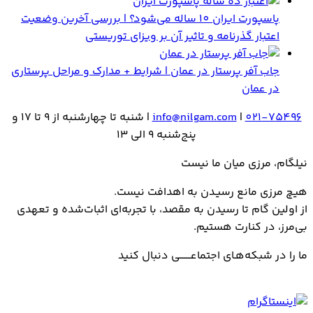
پاسپورت ایران 10 ساله می‌شود؟ | بررسی آخرین وضعیت
اعتبار گذرنامه و تاثیر آن بر ویزای توریستی
جاب آفر پرستار در عمان | شرایط + مدارک و مراحل پرستاری
در عمان
021-75496
|
info@nilgam.com
| شنبه تا چهارشنبه از 9 تا 17 و
پنج‌شنبه 9 الی 13
نیلگام، مرزی میان ما نیست
هیـچ مرزی مانع رسیـدن به اهدافت نیست.
از اولین گام تا رسیدن به مقصد، با تجربه‌ای اثبات‌شده و تعهدی
بی‌مرز، در کنارت هستیم.
ما را در شبکه‌هـای اجتماعــــــــی دنبال کنید