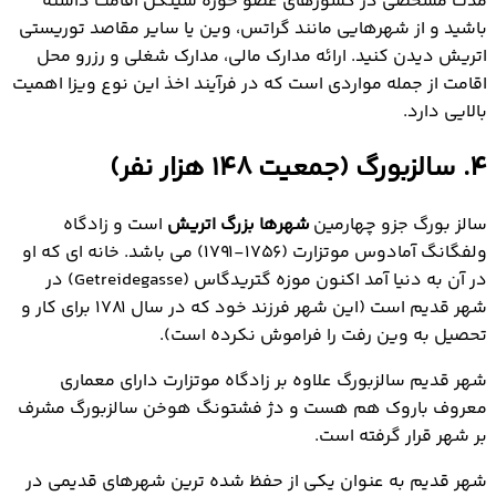
مدت مشخصی در کشورهای عضو حوزه شینگن اقامت داشته
باشید و از شهرهایی مانند گراتس، وین یا سایر مقاصد توریستی
اتریش دیدن کنید. ارائه مدارک مالی، مدارک شغلی و رزرو محل
اقامت از جمله مواردی است که در فرآیند اخذ این نوع ویزا اهمیت
بالایی دارد.
4. سالزبورگ (جمعیت ۱۴۸ هزار نفر)
سالز بورگ جزو چهارمین
شهرها بزرگ اتریش
است و زادگاه
ولفگانگ آمادوس موتزارت (۱۷۵۶-۱۷۹۱) می باشد. خانه ای که او
در آن به دنیا آمد اکنون موزه گتریدگاس (Getreidegasse) در
شهر قدیم است (این شهر فرزند خود که در سال ۱۷۸۱ برای کار و
تحصیل به وین رفت را فراموش نکرده است).
شهر قدیم سالزبورگ علاوه بر زادگاه موتزارت دارای معماری
معروف باروک هم هست و دژ فشتونگ هوخن سالزبورگ مشرف
بر شهر قرار گرفته است.
شهر قدیم به عنوان یکی از حفظ شده ترین شهرهای قدیمی در