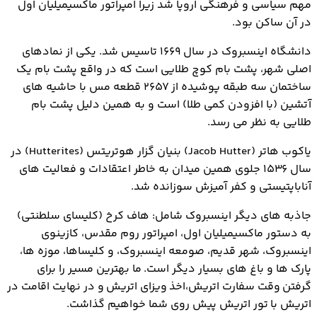
مهم سیاسی و فرهنگی اروپا شد زیرا امپراتور ماکسیمیلیان اول
در آن ساکن بود.
دانشگاه اینسبروک در سال ۱۶۶۹ تاسیس شد. یکی از نمادهای
اصلی شهر، پشت بام کوچ طلایی است که در واقع پشت بام یک
ساختمان سه طبقه پوشیده از ۲۶۵۷ قطعه مس با حاشیه های
آتشین (با افزودن کمی طلا) است و به همین دلیل پشت بام
طلایی به نظر می رسد.
یاکوب هاتر (Jacob Hutter) بنیان گزار هوتریتس (Hutterites) در
سال ۱۵۳۶ جلوی همین میدان به خاطر اعتقادات و فعالیت های
آناباپتیستی و کفر آمیزش سوزانده شد.
جاذبه های دیگر اینسبروک شامل: هاف کرخ (کلیسای سلطنتی)
به دستور ماکسیمیلیان اول، امپراتور روم مقدس، کازینوی
اینسبروک، شهر قدیم، صومعه اینسبروک، و کلیساها، موزه ها،
پارک ها و باغ های بسیار دیگر است. ما بهترین مسیر را برای
گرفتن وقت سفارت اتریش،اخذ ویزای اتریش و در نهایت اقامت در
اتریش با تور اتریش پیش روی شما خواهیم گذاشت.