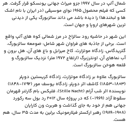
شمال آلپ در سال ۱۹۹۷ جزو میراث جهانی یونسکو قرار گرفت. هر
کسی که فیلم محصول ۱۹۶۵ نوای موسیقی (در ایران با نام اشک
ها و لبخندها) را دیده باشد می داند سالزبورگ یکی از دیدنی
ترین شهرهای اروپا و جهان است.
این شهر در حاشیه رود سالزاخ در مرز شمالی کوه های آلپ واقع
است. برخی از جاذبه های فراوان شهر شامل: صومعه سالزبورگ،
گتریدگاس، زادگاه موتزارت، کاخ میرابل و باغ های آن، هل برون و
آب نماهای آن، اونترزبرگ (ارتفاع ۱۹۷۲ متر) نزدیک سالزبورگ و
قلعه هوخن سالزبورگ است.
سالزبورگ علاوه بر زادگاه موتزارت، زادگاه کریستین دوپلر
(۱۸۰۳-۱۸۵۳) کاشف اثر دوپلر، زادگاه یوسف مور (۱۷۹۲-۱۸۴۸)
نویسنده اثر شب آرام (Stille Nacht)، فلیکس بام گارتنر قهرمان
سقوط آزاد (۱۹۶۹-) که در پروژه سال ۲۰۱۲ رد بول سه رکورد
جهانی هم از خود به جای گذاشت و هربرت ون کارایان
(۱۹۰۸-۱۹۸۹) رهبر ارکستر فیلارمونیک برلین به مدت ۳۵ سال، هم
هست.