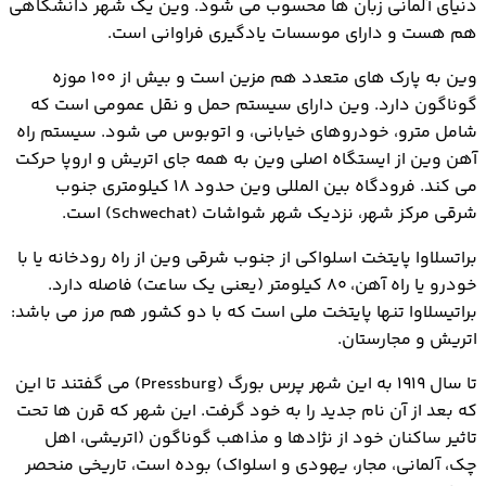
دنیای آلمانی زبان ها محسوب می شود. وین یک شهر دانشگاهی
هم هست و دارای موسسات یادگیری فراوانی است.
وین به پارک های متعدد هم مزین است و بیش از ۱۰۰ موزه
گوناگون دارد. وین دارای سیستم حمل و نقل عمومی است که
شامل مترو، خودروهای خیابانی، و اتوبوس می شود. سیستم راه
آهن وین از ایستگاه اصلی وین به همه جای اتریش و اروپا حرکت
می کند. فرودگاه بین المللی وین حدود ۱۸ کیلومتری جنوب
شرقی مرکز شهر، نزدیک شهر شواشات (Schwechat) است.
براتسلاوا پایتخت اسلواکی از جنوب شرقی وین از راه رودخانه یا با
خودرو یا راه آهن، ۸۰ کیلومتر (یعنی یک ساعت) فاصله دارد.
براتیسلاوا تنها پایتخت ملی است که با دو کشور هم مرز می باشد:
اتریش و مجارستان.
تا سال ۱۹۱۹ به این شهر پرس بورگ (Pressburg) می گفتند تا این
که بعد از آن نام جدید را به خود گرفت. این شهر که قرن ها تحت
تاثیر ساکنان خود از نژادها و مذاهب گوناگون (اتریشی، اهل
چک، آلمانی، مجار، یهودی و اسلواک) بوده است، تاریخی منحصر