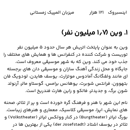
اینسبروک
121 هزار
میزبان المپیک زمستانی
1. وین (۱٫۷ میلیون نفر)
وین به عنوان پایتخت اتریش هر سال حدود ۵ میلیون نفر
توریست و شرکت کننده در کنفرانس ها و همایش های مختلف را
جذب خود می کند. وین که به شهر موسیقی معروف است،
جایگاه و محل زندگی آهنگ سازان و موسیقی دان های برجسته
ای مانند ولفگانگ آمادوس موتزارت، یوسف هایدن، لودویگ فان
بتهوون، فرانتس شوبرت، یوهانس برامس، گوستاو مالر، آرنولد
شون برگ، و جدیدتر، فالکو و راین هارت فندریخ است.
نام این شهر با هنر و فرهنگ گره خورده است و پر از تئاتر، صحنه
های نمایش، اپرا، موسیقی کلاسیک، معماری و هنرهای زیباست.
بورگ تیاتر (Burgtheater) در کنار وولکس تیاتر (Volkstheater) و
تئاتر در یوسف اشتاد (der Josefstadt) یکی از بهترین ها در