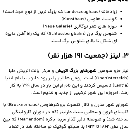
زرادخانه (Landeszeughaus که بزرگ ترین از نوع خود است)
کونست هاوس (Kunsthaus)
موزه های هنر نوگالری (Neue Galerie)
شلوس برگ بان (Schlossbergbahn) که یک راه آهن دایره
ای شکل تا بالای شلوس برگ است.
3. لینز (جمعیت ۱۹۱ هزار نفر)
لینز جزو سومین
شهرهای بزرگ اتریش
و مرکز ایالت اتریش علیا
(Oberösterreich) است. رومی ها لینز را بر رود دانوب با نام لنتیا
(Lentia) تاسیس کردند و این نام اولین بار در سال ۷۹۹ به کار
رفت. امروزه این شهر ترکیبی از جدید و قدیم است.
شورای شهر مدرن و تالار کنسرت بروکنرهاوس (Brucknerhaus) با
کلیسای قرون وسطایی سنت مارتینز (که در دوران کارولینگی
ساخته شد) و صومعه تاثیر گذار مریم باکره (Mariendom) که بین
سال های ۱۸۶۲ تا ۱۹۲۴ به سبکو گوتیک نو ساخته شد در تضاد