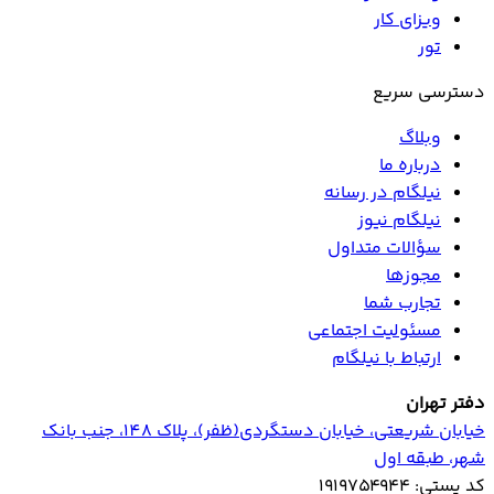
ویزای کار
تور
دسترسی سریع
وبلاگ
درباره ما
نیلگام در رسانه
نیلگام نیوز
سؤالات متداول
مجوزها
تجارب شما
مسئولیت اجتماعی
ارتباط با نیلگام
دفتر تهران
خیابان‌ شریعتی، خیابان‌ دستگردی(ظفر)، پلاک 148، جنب بانک
شهر، طبقه اول
کد پستی: ۱۹۱۹۷۵۴۹۴۴