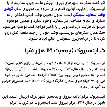
اگر قصد سفر به شهرهای زیبای اتریش مانند وین، سالزبورگ یا
اینسبروک را دارید، اولین قدم برای شروع برنامه‌ریزی سفر،
گرفتن
وقت سفارت شینگن
است. بدون تعیین وقت قبلی، امکان ارائه
مدارک و انجام مصاحبه در سفارت وجود ندارد و همین موضوع
می‌تواند فرآیند دریافت ویزا را با تأخیر مواجه کند. توصیه می‌شود
متقاضیان سفرهای توریستی، وقت خود را از چند هفته قبل رزرو
کرده تا در برنامه‌ریزی سفرشان خللی ایجاد نشود.
5. اینسبروک (جمعیت ۱۲۱ هزار نفر)
اینسبروک شاید بیشتر از همه به دو بار میزبانی بازی های المپیک
زمستانی در سال های ۱۹۶۴ و ۱۹۷۶ معروف باشد. نام آن را از واژه
آلمانی به معنی «پلی روی این (Inn)» گرفته اند. این شهر در دره
این و ۳۰ کیلومتری شمال گذرگاه برنر (Brenner) در مسیری حیاتی
به آلپ قرار دارد.
اینسبروک مرکز ایالت تیرول و پنجمین شهر بزرگ اتریش است. این
شهر در سال ۱۴۲۹ مرکز تیرول شد. اینسبروک در قرن ۱۵ مرکز