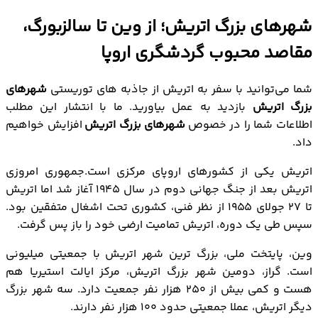
شهرهای بزرگ اتریش؛ از وین تا سالزبورگ، مقاصد
شهرهای بزرگ اتریش؛ از وین تا سالزبورگ،
محبوب گردشگری اروپا
مقاصد محبوب گردشگری اروپا
1. وین (۱٫۷ میلیون نفر)
2. گراز (با جمعیت ۲۷۰ هزار نفری)
شما می‌توانید با سفر به اتریش از جاذبه های توریستی
شهرهای
3. لینز (جمعیت ۱۹۱ هزار نفر)
بزرگ اتریش
بازدید به عمل بیاورید. ما با انتشار این مطلب
4. سالزبورگ (جمعیت ۱۴۸ هزار نفر)
اطلاعات شما را در خصوص
شهرهای بزرگ اتریش
افزایش خواهیم
5. اینسبروک (جمعیت ۱۲۱ هزار نفر)
داد.
اتریش یکی از کشورهای اروپای مرکزی است.جمهوری امروزی
اتریش بعد از جنگ جهانی دوم در سال ۱۹۴۵ آغاز شد اما اتریش
تا ۲۷ جولای ۱۹۵۵ از نظر فنی، کشوری تحت اشغال متفقین بود.
سپس طی یک دوره، اتریش تمامیت ارضی خود را باز پس گرفت.
وین، پایتخت ملی، بزرگ ترین شهر اتریش با جمعیتی میلیونی
است. گراز، دومین شهر بزرگ اتریش، مرکز ایالت استیریا هم
هست و کمی بیش از ۲۵۰ هزار نفر جمعیت دارد. سه شهر بزرگ
دیگر اتریش، عملا جمعیتی حدود ۱۰۰ هزار نفر دارند.