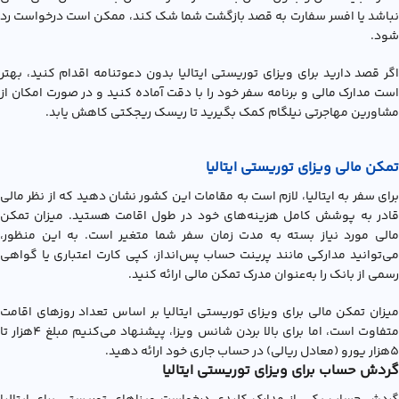
نباشد یا افسر سفارت به قصد بازگشت شما شک کند، ممکن است درخواست رد
شود.
اگر قصد دارید برای ویزای توریستی ایتالیا بدون دعوتنامه اقدام کنید، بهتر
است مدارک مالی و برنامه سفر خود را با دقت آماده کنید و در صورت امکان از
مشاورین مهاجرتی نیلگام کمک بگیرید تا ریسک ریجکتی کاهش یابد.
تمکن مالی ویزای توریستی ایتالیا
برای سفر به ایتالیا، لازم است به مقامات این کشور نشان دهید که از نظر مالی
قادر به پوشش کامل هزینه‌های خود در طول اقامت هستید. میزان تمکن
مالی مورد نیاز بسته به مدت زمان سفر شما متغیر است. به این منظور،
می‌توانید مدارکی مانند پرینت حساب پس‌انداز، کپی کارت اعتباری یا گواهی
رسمی از بانک را به‌عنوان مدرک تمکن مالی ارائه کنید.
میزان تمکن مالی برای ویزای توریستی ایتالیا بر اساس تعداد روزهای اقامت
متفاوت است، اما برای بالا بردن شانس ویزا، پیشنهاد می‌کنیم مبلغ 4هزار تا
5هزار یورو (معادل ریالی) در حساب جاری خود ارائه دهید.
گردش حساب برای ويزاي توريستي ايتاليا