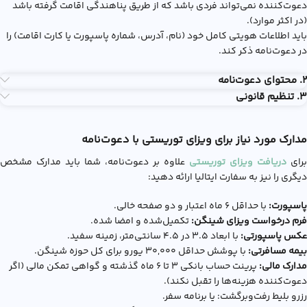
دعوت‌کننده نمی‌تواند فردی باشد که از طریق پناهندگی اقامت گرفته باشد
(در اکثر موارد).
باید اطلاعات هویتی کامل خود (نام، آدرس، شماره پاسپورت یا کارت اقامت) را
در دعوت‌نامه ذکر کند.
2. محتوای دعوت‌نامه
3. تنظیم قانونی
مدارک مورد نیاز برای ویزای توریستی با دعوت‌نامه
برای
دریافت ویزای توریستی
علاوه بر دعوت‌نامه، شما باید مدارک مشخص
دیگری را نیز به سفارت ایتالیا ارائه دهید:
پاسپورت:
با حداقل ۶ ماه اعتبار و دو صفحه خالی.
فرم درخواست ویزای شینگن:
تکمیل‌شده و امضا شده.
عکس پاسپورتی:
با ابعاد ۳.۵ در ۴.۵ سانتی‌متر، زمینه سفید.
بیمه مسافرتی:
با پوشش حداقل ۳۰,۰۰۰ یورو برای کل حوزه شینگن.
مدارک مالی:
پرینت حساب بانکی ۳ تا ۶ ماه گذشته و گواهی تمکن مالی (اگر
دعوت‌کننده هزینه‌ها را تقبل نکند).
رزرو بلیط رفت‌وبرگشت: یا برنامه سفر.