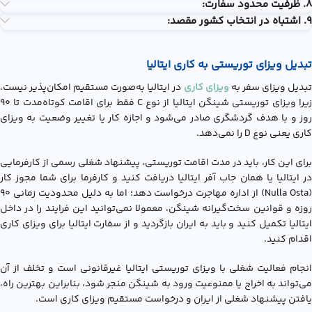
8. ظرفیت محدود سفارت:
9. اشتباه در انتخاب کشور مقصد:
تبدیل ویزای توریستی به کاری ایتالیا
بدیل ویزای سفر به
ویزای کاری
در ایتالیا به‌صورت مستقیم امکان‌پذیر نیست،
زیرا ویزای توریستی شینگن ایتالیا از نوع C فقط برای اقامت کوتاه‌مدت تا ۹۰
روز و با هدف گردشگری صادر می‌شود و اجازه کار یا تغییر وضعیت به ویزای
کاری یعنی نوع D را نمی‌دهد.
برای این کار، باید در مدت اقامت توریستی، پیشنهاد شغلی رسمی از کارفرمایی
در ایتالیا یا همان جاب آفر ایتالیا دریافت کنید و کارفرما برای شما مجوز کار
(Nulla Osta) از اداره مهاجرت درخواست دهد؛ اما به دلیل محدودیت زمانی ۹۰
روزه و قوانین سخت‌گیرانه شینگن، معمولا نمی‌توانید این فرایند را در داخل
ایتالیا تکمیل کنید و باید به ایران بازگردید و از سفارت ایتالیا برای ویزای کاری
اقدام کنید.
انجام فعالیت شغلی با ويزاي توريستي ايتاليا غیرقانونی است و تخلف از آن
می‌تواند به اخراج یا ممنوعیت ورود به شینگن منجر شود، بنابراین بهترین راه،
یافتن پیشنهاد شغلی از ایران و درخواست مستقیم ویزای کاری است.