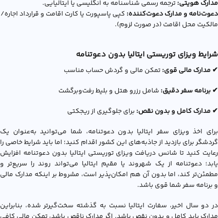
مدارک هویتی:
ترجمه رسمی شناسنامه به انگلیسی یا ایتالیایی.
دعوت‌نامه و مدارک دعوت‌کننده:
کپی پاسپورت یا کارت اقامت و قرارداد اجاره/
مالکیت محل اقامت (در صورت لزوم).
شرایط ویزای توریستی ایتالیا بدون دعوتنامه
✔ مدارک مالی قوی:
تمکن مالی و گردش حساب مناسب
✔ برنامه سفر دقیق:
شامل رزرو هتل و بلیط رفت‌وبرگشت
✔ مدارک کامل و بدون نقص:
برای جلوگیری از ریجکتی
برای اخذ ویزای سفر ایتالیا بدون دعوتنامه، شما می‌توانید به‌عنوان یک
گردشگر برای بازدید از جاذبه‌های این کشور اقدام کنید؛ اما باید شرایط خاصی را
رعایت کنید تا شانس دریافت ویزای توریستی ایتالیا بدون دعوتنامه افزایش
یابد؛ دعوتنامه از یک شهروند یا مقیم ایتالیا می‌تواند روند را سریع‌تر و
مطمئن‌تر کند، اما بدون آن هم امکان‌پذیر است، مشروط بر اینکه مدارک مالی
و برنامه سفر شما قوی باشد.
در دو سال اخیر، سفارت ایتالیا نسبت به گذشته سخت‌گیرتر شده، بنابراین
مدارک باید کامل و بدون نقص باشد. اگر مدارک ناقص باشد، تمکن مالی کافی