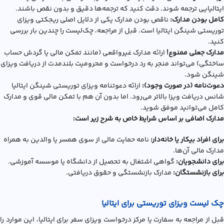
ایتالیایی ترجمه شوند. دقت کنید که ترجمه‌ها دقیق و بدون نقص باشند.
کامل بودن مدارک:
ناقص بودن مدارک یکی از دلایل اصلی ریجکتی ویزای
توریستی شینگن ایتالیا است. قبل از مراجعه، چک‌لیست را چندین بار بررسی
کنید.
مدارک جعلی ممنوع!
ارائه مدارک غیرواقعی (مانند تمکن مالی یا گردش حساب
ساختگی) می‌تواند منجر به رد درخواست و محرومیت بلندمدت از دریافت ویزای
شینگن شود.
دعوت‌نامه (در صورت وجود):
ارائه دعوتنامه ویزای توریستی شینگن ایتالیا
شانس دریافت ویزا بالاتر می‌رود. اما بدون آن هم با تمکن مالی قوی و مدارک
کامل می‌توانید موفق شوید.
مدارک اضافی بر اساس شرایط خاص به شرح زیر است:
برای افراد بیکار یا خانه‌دار:
نامه حمایت مالی از سوی همسر یا والدین به همراه
مدارک مالی آن‌ها.
برای دانشجویان:
گواهی اشتغال به تحصیل از دانشگاه یا موسسه آموزشی.
برای بازنشستگان:
مدارک بازنشستگی و حقوق دریافتی.
چک لیست ویزای توریستی برای ایتالیا
قبل از مراجعه به سفارت یا مرکز درخواست ویزای سفر برای ایتالیا، این موارد را