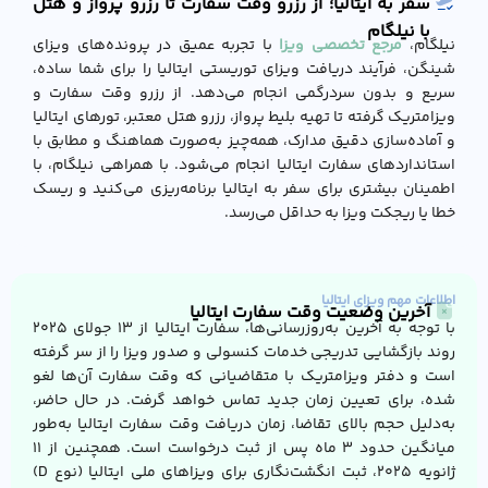
سفر به ایتالیا؛ از رزرو وقت سفارت تا رزرو پرواز و هتل
با نیلگام
نیلگام،
مرجع تخصصی ویزا
با تجربه عمیق در پرونده‌های ویزای
شینگن، فرآیند دریافت ویزای توریستی ایتالیا را برای شما ساده،
سریع و بدون سردرگمی انجام می‌دهد. از رزرو وقت سفارت و
ویزامتریک گرفته تا تهیه بلیط پرواز، رزرو هتل معتبر، تورهای ایتالیا
و آماده‌سازی دقیق مدارک، همه‌چیز به‌صورت هماهنگ و مطابق با
استانداردهای سفارت ایتالیا انجام می‌شود. با همراهی نیلگام، با
اطمینان بیشتری برای سفر به ایتالیا برنامه‌ریزی می‌کنید و ریسک
خطا یا ریجکت ویزا به حداقل می‌رسد.
اطلاعات مهم ویزای ایتالیا
آخرین وضعیت وقت سفارت ایتالیا
با توجه به آخرین به‌روزرسانی‌ها، سفارت ایتالیا از ۱۳ جولای ۲۰۲۵
روند بازگشایی تدریجی خدمات کنسولی و صدور ویزا را از سر گرفته
است و دفتر ویزامتریک با متقاضیانی که وقت سفارت آن‌ها لغو
شده، برای تعیین زمان جدید تماس خواهد گرفت. در حال حاضر،
به‌دلیل حجم بالای تقاضا، زمان دریافت وقت سفارت ایتالیا به‌طور
میانگین حدود ۳ ماه پس از ثبت درخواست است. همچنین از ۱۱
ژانویه ۲۰۲۵، ثبت انگشت‌نگاری برای ویزاهای ملی ایتالیا (نوع D)