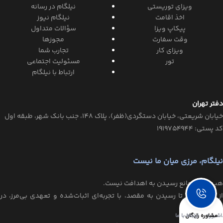
ویزای توریستی
نیلگام در رسانه
اخذ اقامت
نیلگام نیوز
پیکاپ ویزا
سؤالات متداول
وقت سفارت
مجوزها
ویزای کار
تجارب شما
تور
مسئولیت اجتماعی
ارتباط با نیلگام
دفتر تهران
خیابان‌ شریعتی، خیابان‌ دستگردی(ظفر)، پلاک 148، جنب بانک شهر، طبقه اول
کد پستی: ۱۹۱۹۷۵۴۹۴۴
نیلگام، مرزی میان ما نیست
هیـچ مرزی مانع رسیـدن به اهدافت نیست.
از اولین گام تا رسیدن به مقصد، با تجربه‌ای اثبات‌شده و تعهدی بی‌مرز، در
کنارت هستیم.
اشبورد
مشاوره رایگان
ارتباط با ما