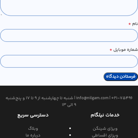
*
نام
*
شماره موبایل
021-75496
|
info@nilgam.com
| شنبه تا چهارشنبه از 9 تا 17 و پنج‌شنبه
9 الی 13
خدمات نیلگام
دسترسی سریع
ویزای شینگن
وبلاگ
ویزای اقساطی
درباره ما