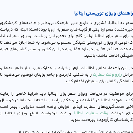
راهنمای ویزای توریستی ایتالیا
سفر به ایتالیا، کشوری با تاریخ غنی، فرهنگ بی‌نظیر و جاذبه‌های گردشگری
خیره‌کننده همواره یکی از گزینه‌های سفر به اروپا بوده‌است؛ البته که دریافت
ویزای سفر برای ایتالیا اولین گام برای تحقق این رویاست. ویزای سفر ایتالیا،
که نوعی از ویزای توریستی شینگن محسوب می‌شود، به شما اجازه می‌دهد تا
به مدت حداکثر 90 روز در بازه 180 روزه در این کشور و سایر کشورهای حوزه
شینگن اقامت داشته باشید.
در این راهنما، تمامی اطلاعات لازم از شرایط و مدارک مورد نیاز تا هزینه‌ها و
راحل
رزرو وقت سفارت
را به شکلی کاربردی و جامع برایتان توضیح می‌دهیم تا
با آمادگی کامل برای سفرتان اقدام کنید.
برای موفقیت در دریافت ویزای سفر برای ایتالیا باید شرایط خاصی را رعایت
کنید. هرچند ایتالیا در گذشته نرخ ریجکتی پایینی داشته است، اما در دو سال
اخیر سخت‌گیری‌های سفارت ایتالیا افزایش یافته است؛ بنابراین، بهتر است
برای دریافت
وقت سفارت ایتالیا
و ثبت درخواست انواع ویزای ایتالیا از
کارشناسان کارآزموده بهره‌مند شوید.
مهم‌ترین شرایط اخذ ویزای توریستی شینگن ایتالیا عبارت هستند از: