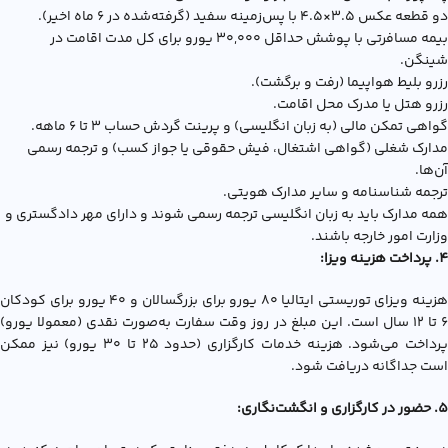
دو قطعه عکس ۳.۵×۴.۵ با پس‌زمینه سفید (گرفته‌شده در ۶ ماه اخیر).
بیمه مسافرتی با پوشش حداقل ۳۰,۰۰۰ یورو برای کل مدت اقامت در
شینگن.
رزرو بلیط هواپیما (رفت و برگشت).
رزرو هتل یا مدرک محل اقامت.
گواهی تمکن مالی (به زبان انگلیسی) و پرینت گردش حساب ۳ تا ۶ ماهه.
مدارک شغلی (گواهی اشتغال، فیش حقوقی یا جواز کسب) و ترجمه رسمی
آن‌ها.
ترجمه شناسنامه و سایر مدارک هویتی.
همه مدارک باید به زبان انگلیسی ترجمه رسمی شوند و دارای مهر دادگستری و
وزارت امور خارجه باشند.
4. پرداخت هزینه ویزا:
هزینه ویزای توریستی ایتالیا ۸۰ یورو برای بزرگسالان و ۴۰ یورو برای کودکان
۶ تا ۱۲ سال است. این مبلغ در روز وقت سفارت به‌صورت نقدی (معمولا یورو)
پرداخت می‌شود. هزینه خدمات کارگزاری (حدود ۲۵ تا ۳۰ یورو) نیز ممکن
است جداگانه دریافت شود.
5. حضور در کارگزاری و انگشت‌نگاری: