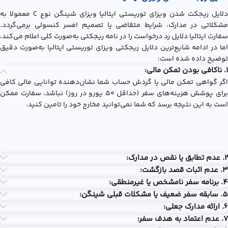
دلایل ریجکت شدن ویزای توریستی ایتالیا ویزای شینگن نوع C معمولا به
مشکلاتی در مدارک، شرایط متقاضی یا تصمیم افسر کنسولی برمی‌گردد.
سفارت ایتالیا دلایل رد درخواست را در نامه ریجکتی به‌صورت کلی اعلام می‌کند،
اما در ادامه شایع‌ترین دلایل ریجکتی ويزاي توريستي ايتاليا به‌صورت دقیق
توضیح داده شده است:
1. ناکافی بودن تمکن مالی:
اگر گواهی تمکن مالی یا گردش حساب شما نشان‌دهنده توانایی مالی کافی
برای پوشش هزینه‌های سفر (حداقل ۵۰ یورو در روز) نباشد، سفارت ممکن
است به این نتیجه برسد که شما نمی‌توانید مخارج خود را تامین کنید.
2. عدم تطابق یا نقص در مدارک:
3. عدم اثبات قصد بازگشت:
4. برنامه سفر نامشخص یا غیرمنطقی:
5. سابقه سفر ضعیف یا مشکلات قبلی شینگن:
6. ارائه مدارک جعلی:
7. عدم اعتماد به هدف سفر: