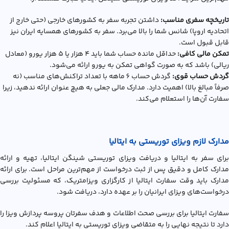
تاریخچه سفری مناسب:
داشتن تجربه سفر به کشورهای خارجی (حتی خارج از
اتحادیه اروپا) شانس شما را بالا می‌برد. سفر به کشورهای همسایه ایران نیز
قابل قبول است.
تمکن مالی کافی:
حداقل مانده حساب شما باید 4 هزار یا 5 هزار یورو (معادل
ریالی) باشد که به صورت گواهی تمکن به یورو ارائه می‌شود.
گردش حساب قوی:
گردش حساب 6 ماهه با تعداد تراکنش‌های مناسب (نه
صرفاً مبالغ بالا) اهمیت دارد. مدارک مالی جعلی به هیچ عنوان ارائه ندهید، زیرا
سفارت آن‌ها را استعلام می‌کند.
مدارک لازم ویزای توریستی به ایتالیا
برای سفر به ایتالیا و دریافت ویزای توریستی شینگن ایتالیا، تهیه و ارائه
مدارک کامل و دقیق پس از ثبت درخواست از مهم‌ترین مراحل است. برای ارائه
مدارک باید وقت سفارت ایتالیا از کارگزاری ویزامتریک، که مسئولیت بررسی
درخواست‌های ویزای ایرانیان را بر عهده دارد، دریافت شود.
سفارت ایتالیا برای بررسی صحت اطلاعات و هدف سفرتان پروسه پردازش ویزا را
دارد تا نتیجه نهایی را به متقاضی ویزای توریستی به ایتالیا اعلام کند.