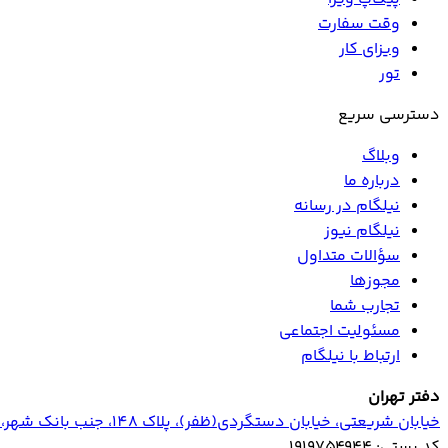
وقت سفارت
ویزای کار
تور
دسترسی سریع
وبلاگ
درباره ما
نیلگام در رسانه
نیلگام نیوز
سؤالات متداول
مجوزها
تجارب شما
مسئولیت اجتماعی
ارتباط با نیلگام
دفتر تهران
خیابان‌ شریعتی، خیابان‌ دستگردی(ظفر)، پلاک 148، جنب بانک شهر، طبقه اول
کد پستی: ۱۹۱۹۷۵۴۹۴۴