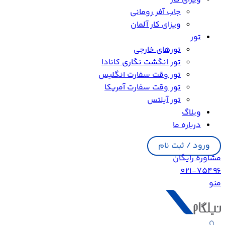
جاب آفر رومانی
ویزای کار آلمان
تور
تورهای خارجی
تور انگشت نگاری کانادا
تور وقت سفارت انگلیس
تور وقت سفارت آمریکا
تور آیلتس
وبلاگ
درباره ما
ورود / ثبت نام
مشاوره رایگان
021-75496
منو